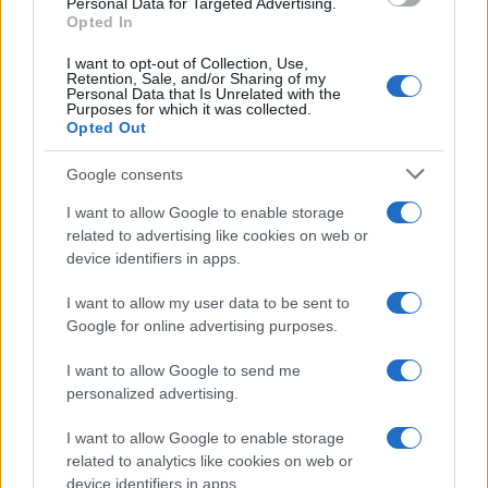
Personal Data for Targeted Advertising.
tornare brillanti le
Opted In
posate in pochi minuti
I want to opt-out of Collection, Use,
Retention, Sale, and/or Sharing of my
Personal Data that Is Unrelated with the
Come fare
Purposes for which it was collected.
Opted Out
Bracciali in argento più
luminosi con un
Google consents
semplice rimedio
I want to allow Google to enable storage
related to advertising like cookies on web or
Pulizie
device identifiers in apps.
Tre elettrodomestici
I want to allow my user data to be sent to
che andrebbero puliti
più spesso
Google for online advertising purposes.
I want to allow Google to send me
personalized advertising.
Pavimenti
Il metodo per lavare i
I want to allow Google to enable storage
pavimenti senza
related to analytics like cookies on web or
secchio
device identifiers in apps.