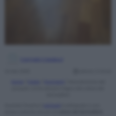
Carmela Casaburi
24 Gen 2026
Lettura: 2 minuti
Home
/
Pulizie
/
Pavimenti
/
Manutenzione del
parquet: come salvare il legno dal calore dei
termosifoni
Durante l’inverno il
parquet
è sottoposto a uno
stress costante dovuto al
calore dei termosifoni
.