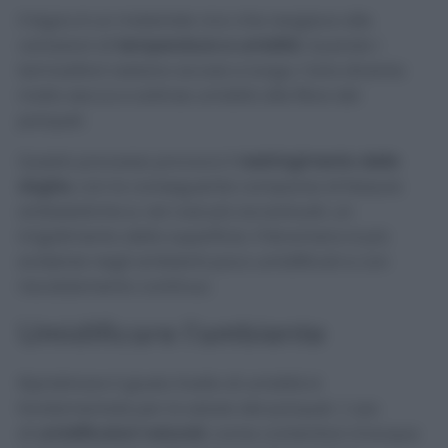
Il legno è un materiale vivo che reagisce alle
variazioni di
temperatura e umidità
. Quando i
termosifoni restano accesi a lungo, l’aria diventa
molto secca e sottrae umidità alle fibre del
parquet.
Questo processo provoca il
restringimento delle
doghe
, con la conseguente comparsa di fessure
antiestetiche e, nei casi più accentuati, un
irrigidimento della superficie. Il fenomeno è più
evidente negli ambienti poco umidificati e con
riscaldamento continuo.
Umidificare l’ambiente
Ripristinare il giusto livello di umidità è
fondamentale per la salute del parquet. L’uso
di
umidificatori naturali
, come contenitori d’acqua