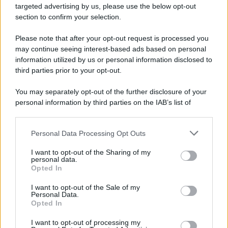
chimiche o invasive.
targeted advertising by us, please use the below opt-out
section to confirm your selection.
Please note that after your opt-out request is processed you
may continue seeing interest-based ads based on personal
information utilized by us or personal information disclosed to
third parties prior to your opt-out.
You may separately opt-out of the further disclosure of your
personal information by third parties on the IAB’s list of
downstream participants.
Personal Data Processing Opt Outs
This information may also be disclosed by us to third parties
on the IAB’s List of Downstream Participants that may further
I want to opt-out of the Sharing of my
disclose it to other third parties.
personal data.
Leggi anche
Opted In
Please note that this website/app uses one or more Google
services and may gather and store information including but
I want to opt-out of the Sale of my
Personal Data.
not limited to your visit or usage behaviour. You may click to
Opted In
grant or deny consent to Google and its third-party tags to
Pulizie
use your data for below specified purposes in below Google
I want to opt-out of processing my
Il metodo che fa
consent section.