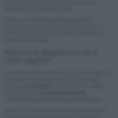
posizionati vicino alle fonti di calore, aiuta a
riequilibrare l’aria senza eccessi.
Anche una corretta aerazione quotidiana
contribuisce a ridurre la secchezza, creando un
ambiente più stabile per il legno e limitando le
tensioni tra le doghe.
Nutrire le doghe con oli e
cere vegetali
Oltre all’umidità ambientale, il parquet beneficia di
trattamenti che nutrono direttamente il legno.
L’utilizzo di
oli vegetali
, come l’olio di lino, aiuta a
mantenere le fibre
elastiche e idratate
,
contrastando gli effetti disseccanti del calore.
Applicati correttamente, questi prodotti naturali
penetrano nel legno, ne esaltano l’aspetto e lo