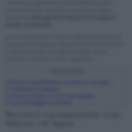
L’aria secca generata dal riscaldamento può
compromettere l’equilibrio naturale del legno,
causando
restringimenti, fessure tra le doghe e
perdita di elasticità
.
Una manutenzione mirata e naturale permette di
preservare la bellezza del pavimento e mantenerlo
in salute per tutta la stagione fredda, senza
ricorrere a prodotti chimici aggressivi.
Cosa scoprirai?
1
Perché il riscaldamento crea fessure nel legno
2
Umidificare l’ambiente
3
Nutrire le doghe con oli e cere vegetali
4
Come proteggere il parquet
Perché il riscaldamento crea
fessure nel legno