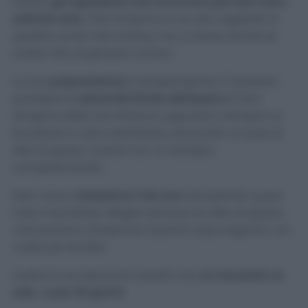
Inoltre,
gli ingredienti che occorrono per farlo sono
soltanto due
, i fiori di Iperico e un olio vegetale di
qualità come l’olio d’oliva, ma va bene anche se
avete l’olio di girasoli o di lino.
La sua
preparazione
è semplicissima! Ci basterà
prendere le
estremità fiorite dell’iperico
(i fiori
all’apice della loro fioritura, appunto), riempire un
barattolo in vetro sterilizzato, lasciando un paio di
dita di spazio. Quindi non va riempito
completamente.
Man mano
verseremo l’olio evo
riempiendo
quasi
tutto il barattolo. Meglio lasciare tre dita di spazio,
così potremo shakerarlo (quindi capovolgerlo) con
molta più facilità.
Inoltre è uno dei pochi oleoliti che
va macerato al
sole… e per 30 giorni!