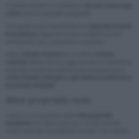
Il risultato finale è un fantastico
olio dal colore rosso
rubino
che ha molteplici proprietà!
Tra queste la più importante è la
capacità di lenire
le scottature
. Negli anni si sono scoperti anche i
suoi benefici per combattere la psoriasi.
Infine l’
oleolito di Iperico
è un ottimo
rimedio
naturale
diffuso ancora oggi, perché ha moltissime
proprietà. Anche le nostre nonne lo preparavano
come rimedio antirughe e per lenire le scottature e
le punture d’insetto!
Altre proprietà note
L’Iperico è un prodotto dalle
mille proprietà
benefiche
che viene usato per i rimedi naturali
contro tanti tipi di problemini sia fisici che mentali.