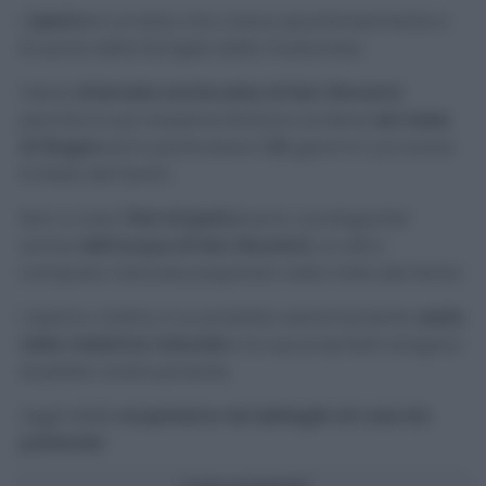
L’
iperico
è un’erba che cresce spontaneamente e
fa parte della famiglia delle Clusiaceae.
Viene
chiamata anche erba di San Giovanni
perché la sua massima fioritura avviene
nel mese
di Giugno
ed in particolare il
24
, giorni in cui ricorre
la festa del Santo.
Non a caso
i fiori di iperico
sono i protagonisti
anche
dell’acqua di San Giovanni
, un altro
composto naturale preparato nella notte del Santo.
L’iperico, inoltre, è un prodotto estremamente
usato
nella medicina naturale
e le sue proprietà vengono
studiate continuamente.
Oggi infatti
scopriremo nel dettaglio di cosa sto
parlando!