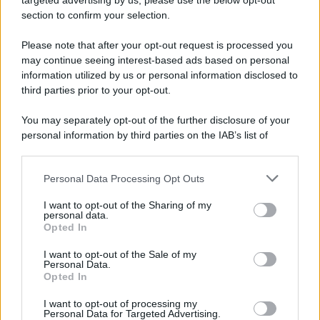
targeted advertising by us, please use the below opt-out
section to confirm your selection.
Please note that after your opt-out request is processed you
may continue seeing interest-based ads based on personal
information utilized by us or personal information disclosed to
third parties prior to your opt-out.
You may separately opt-out of the further disclosure of your
personal information by third parties on the IAB’s list of
downstream participants.
Personal Data Processing Opt Outs
This information may also be disclosed by us to third parties
on the IAB’s List of Downstream Participants that may further
I want to opt-out of the Sharing of my
disclose it to other third parties.
personal data.
Leggi anche
Opted In
Please note that this website/app uses one or more Google
services and may gather and store information including but
I want to opt-out of the Sale of my
Personal Data.
not limited to your visit or usage behaviour. You may click to
Opted In
grant or deny consent to Google and its third-party tags to
Come fare
use your data for below specified purposes in below Google
I want to opt-out of processing my
Bracciali in argento più
consent section.
Personal Data for Targeted Advertising.