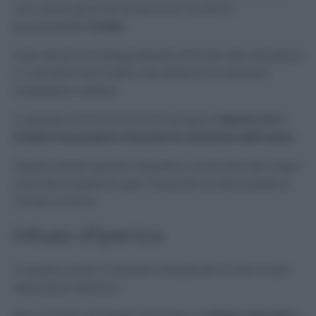
una vasta gamma di persone troviamo
sicuramente
l’ansia
.
Quel senso di inadeguatezza di fronte alla situazioni
o i cambiamenti della vita determina sempre
malessere e stress.
In questo scenario troviamo proprio
l’iperico tra i
rimedi che possono favorire la riduzione dell’ansia.
Questo infatti riporta l’equilibro ormonale del corpo
e fornisce supporto per l’insonnia, la stanchezza e
l’ansia cronica.
Infuso d’Iperico
A questo punto vi starete chiedendo in che modo
assumere l’iperico!