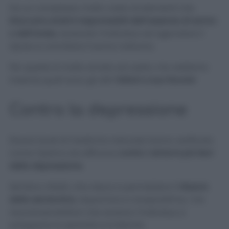
Ha un complesso molto vasto di elementi che
bloccano enzimi responsabili dell’assenza di sonno
o dell’ansia
, aiutando l’individuo ad agevolare il
riposo e conciliare il sonno notturno.
Per questo è molto amato ed usato, ma vediamo
insieme quali sono gli altri
fattori a suo favore!
Contro la depressione
Diversi studi di medicina naturale hanno verificato
come l’iperico sia efficace
contro i sintomi più lievi
della depressione
.
Sembra, infatti, che riesca a permettere il
rilascio
della serotonina
, dopamina e norepinefrina, i tre
neurotrasmettitori che aiutano l’individuo a
sviluppare la serenità e la felicità.