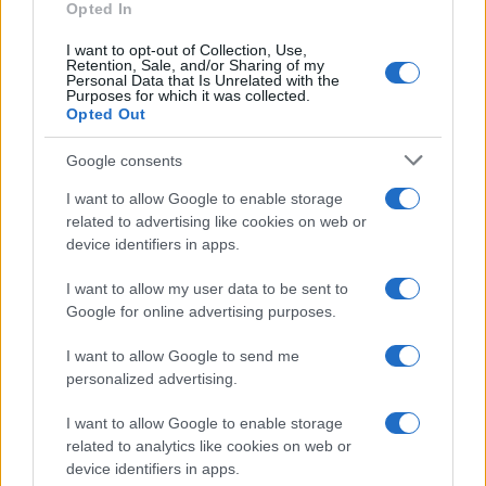
luminosi con un
Opted In
semplice rimedio
I want to opt-out of Collection, Use,
Retention, Sale, and/or Sharing of my
Personal Data that Is Unrelated with the
Pulizie
Purposes for which it was collected.
Opted Out
Tre elettrodomestici
che andrebbero puliti
Google consents
più spesso
I want to allow Google to enable storage
related to advertising like cookies on web or
Pavimenti
device identifiers in apps.
Il metodo per lavare i
I want to allow my user data to be sent to
pavimenti senza
secchio
Google for online advertising purposes.
I want to allow Google to send me
Come fare
personalized advertising.
Bastano olio, limone e
I want to allow Google to enable storage
acqua per ridare
related to analytics like cookies on web or
lucentezza al legno
device identifiers in apps.