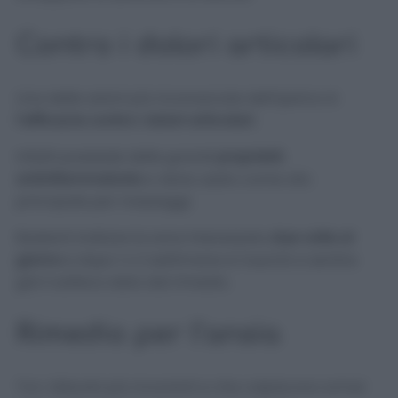
Contro i dolori articolari
Una delle azioni più riconosciute dell’iperico è
l’efficacia contro i dolori articolari.
Infatti possiede delle grandi
proprietà
antinfiammatorie
e viene usato come olio
principale per massaggi.
Basterà trattare la zona interessata
due volte al
giorno
e dopo 1 o 2 settimane si riuscirà a sentire
già il sollievo dato dal rimedio.
Rimedio per l’ansia
Tra i disturbi più ricorrenti e che colpiscono ormai