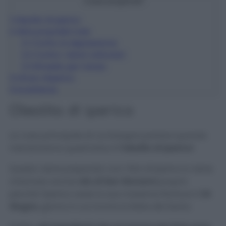
Cosa scoprirai?
1
Oleolito di iperico
2
Altre proprietà note
2.1
Contro la depressione
2.2
Contro i dolori articolari
2.3
Rimedio per l’ansia
3
Infuso d’Iperico
4
Avvertenze
Oleolito di iperico
La cosa principale di cui bisogna parlare quando
menzioniamo quest’erba è
l’oleolito di iperico!
Questo viene preparato con i fiori di Iperico e viene
chiamato anche
olio di San Giovanni
proprio
perché l’iperico vede la sua massima fioritura il
24
Giugno
, giorno in cui ricorre la festa del Santo.