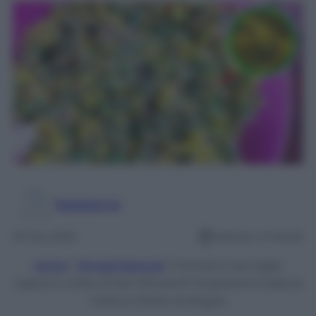
Redazione
20 Giu 2022
Lettura: 4 minuti
Home
/
Rimedi Naturali
/
Perché si raccoglie
l’Iperico o erba di San Giovanni? Scopriamo insieme
l’antica Pianta di Giugno