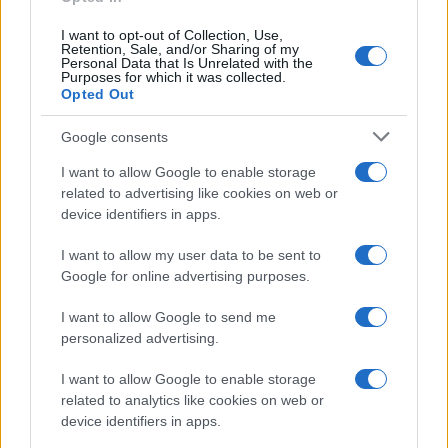
semplice rimedio
I want to opt-out of Collection, Use,
Retention, Sale, and/or Sharing of my
Personal Data that Is Unrelated with the
Pulizie
Purposes for which it was collected.
Opted Out
Tre elettrodomestici
che andrebbero puliti
Google consents
più spesso
I want to allow Google to enable storage
related to advertising like cookies on web or
Pavimenti
device identifiers in apps.
Il metodo per lavare i
I want to allow my user data to be sent to
pavimenti senza
secchio
Google for online advertising purposes.
I want to allow Google to send me
personalized advertising.
Come fare
Bastano olio, limone e
I want to allow Google to enable storage
acqua per ridare
related to analytics like cookies on web or
lucentezza al legno
device identifiers in apps.