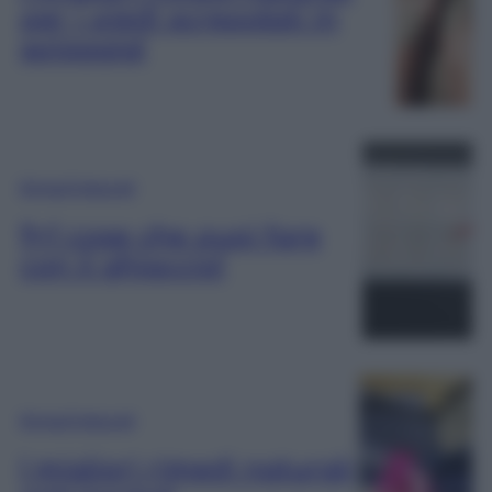
per i piedi screpolati in
spiaggia!
Rimedi Naturali
9+1 cose che puoi fare
con il ghiaccio!
Rimedi Naturali
I migliori rimedi naturali