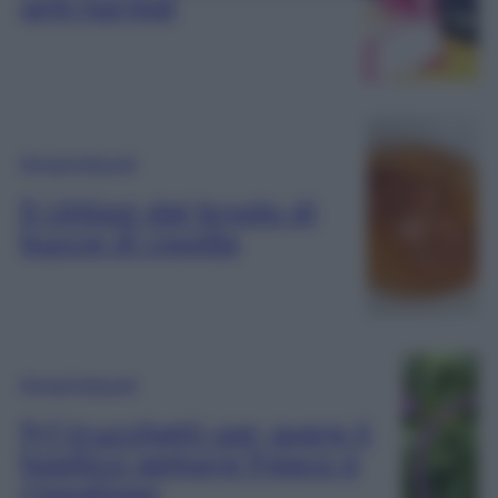
anti-tarme!
Rimedi Naturali
5 Utilizzi del brodo di
bucce di cipolla
Rimedi Naturali
9+1 trucchetti per avere il
basilico sempre fresco e
rigoglioso