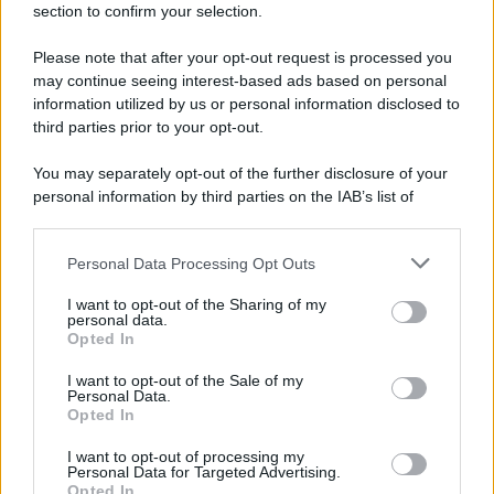
section to confirm your selection.
Please note that after your opt-out request is processed you
may continue seeing interest-based ads based on personal
Rimedi Naturali
information utilized by us or personal information disclosed to
Sai cos’è la Barca di
third parties prior to your opt-out.
San Pietro?
You may separately opt-out of the further disclosure of your
personal information by third parties on the IAB’s list of
downstream participants.
1
2
3
…
110
111
…
Personal Data Processing Opt Outs
This information may also be disclosed by us to third parties
on the IAB’s List of Downstream Participants that may further
I want to opt-out of the Sharing of my
disclose it to other third parties.
personal data.
Leggi anche
Opted In
Please note that this website/app uses one or more Google
services and may gather and store information including but
I want to opt-out of the Sale of my
Personal Data.
not limited to your visit or usage behaviour. You may click to
Opted In
grant or deny consent to Google and its third-party tags to
Come fare
use your data for below specified purposes in below Google
I want to opt-out of processing my
Bracciali in argento più
consent section.
Personal Data for Targeted Advertising.
luminosi con un
Opted In