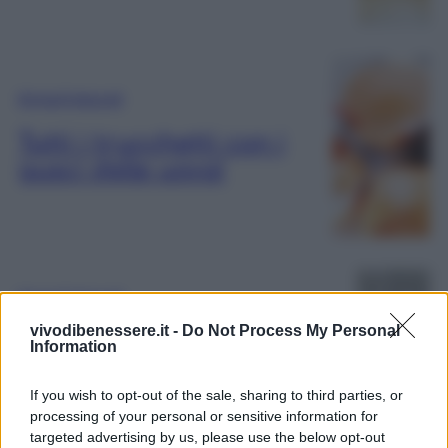
Rimedi Naturali
Tutti i trucchetti con i
gusci delle uova!
Rimedi Naturali
vivodibenessere.it -
Do Not Process My Personal
Rimedi semplici e naturali
Information
contro le punture di
zanzare
If you wish to opt-out of the sale, sharing to third parties, or
processing of your personal or sensitive information for
targeted advertising by us, please use the below opt-out