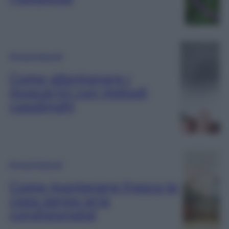
Rimedi Naturali
Come allontanare i
moscerini con metodi
casalinghi
Rimedi Naturali
Come mantenere fresca la
casa senza aria
condizionata!