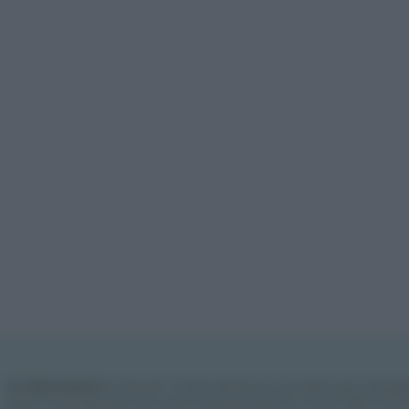
Vivodibenessere.it
è il sito per i rimedi naturali e la cura della casa e del gia
giorno nuove idee per la tua casa, il fai da te, le pulizie, i trucchi della nonna