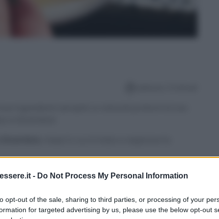
Lettura: 3 minuti
ue Ingredienti semplici e naturali profumi la tua
a a Dicembre!
a Dicembre
, mese in cui si inizia a respirare la
altro, trovano delle soluzioni carine e semplici non
ssere.it -
Do Not Process My Personal Information
ere un ottimo profumo nell’ambiente!
to opt-out of the sale, sharing to third parties, or processing of your per
ogo alla vostra fantasia, dagli
oli essenziali
alle
formation for targeted advertising by us, please use the below opt-out s
orazioni profumate
per l’albero.