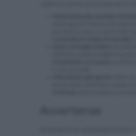
Vediamo insieme alcune alternative che
Profumatore alla cannella e all’ar
quest’agrume insieme alla spezia
per tutta la casa un odore molto g
1 cucchiaino e mezzo di cannella
. 
Infuso con foglie d’alloro
: se prefer
dell’alloro, potete scegliere quest
un pentolino con acqua
e portare a
in vetro et voilà!
Profumatore agli agrumi
: infine, 
profumatore mettendo a bollire un
un limone
, poi procedete come per g
Avvertenze
Ricordate di non usare questi rimedi in ca