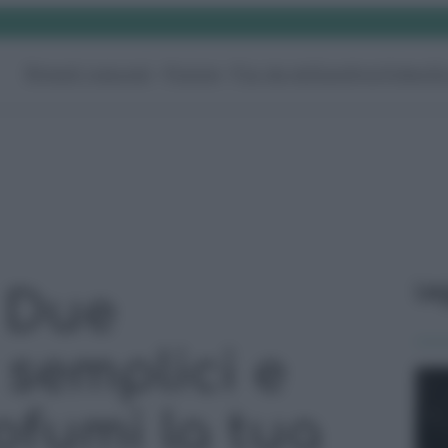
Rimedi naturali
Pulizie
Fai da te
Giardino
Video
G
Le
 Due
 semplici e
ofumi la tua