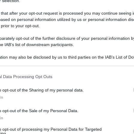
 selection.
 tra molti rimedi interessanti! Oggi vedremo insieme
 that after your opt-out request is processed you may continue seeing i
 due semplici ingredienti!
ased on personal information utilized by us or personal information dis
 prior to your opt-out.
osa scoprirai?
rately opt-out of the further disclosure of your personal information by
he IAB’s list of downstream participants.
tion may also be disclosed by us to third parties on the IAB’s List of 
 that may further disclose it to other third parties.
 that this website/app uses one or more Google services and may gath
l Data Processing Opt Outs
including but not limited to your visit or usage behaviour. You may click 
 to Google and its third-party tags to use your data for below specifi
o opt-out of the Sharing of my personal data.
ogle consent section.
ienti
necessari al fine di creare il nostro
In
o opt-out of the Sale of my Personal Data.
In
to opt-out of processing my Personal Data for Targeted
ing.