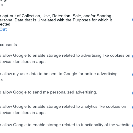
ino e mezzo)
In
 vetro)
o opt-out of Collection, Use, Retention, Sale, and/or Sharing
ersonal Data that Is Unrelated with the Purposes for which it
lected.
Out
fare dei profumatori fai da te
, dato il suo aroma
 un tocco di freschezza alla casa!
consents
rente, vi basta solo continuare con la
o allow Google to enable storage related to advertising like cookies on
evice identifiers in apps.
o allow my user data to be sent to Google for online advertising
s.
to allow Google to send me personalized advertising.
o allow Google to enable storage related to analytics like cookies on
 e veloce, dovrete solo
fare attenzione a non
evice identifiers in apps.
 temperature alte.
o allow Google to enable storage related to functionality of the website
olino con acqua
e mettete sul fuoco a fiamma