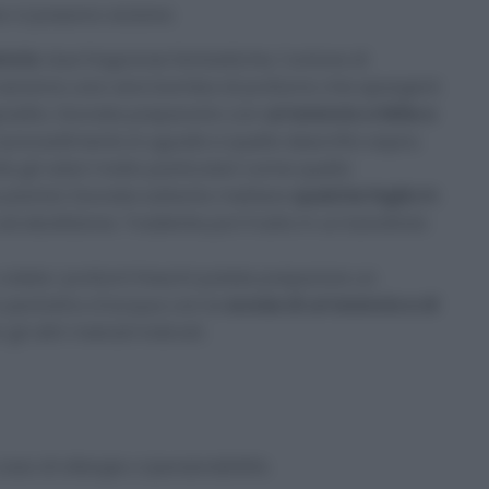
 vi possono aiutare:
ancia
: due fragranze fantastiche, l’unione di
 saranno una vera bomba di profumo che spargerà
radito. Dovrete prepararlo con
un’arancia a fette e
Il procedimento è uguale a quello descritto sopra.
ite gli odori molto particolari come quello
a pianta! Dovrete soltanto mettere
qualche foglia in
d ebollizione. Trasferite poi il tutto in un barattolo
se volete i profumi freschi potete preparare un
 pentolino d’acqua con le
scorze di un’arancia e di
li altri metodi indicati.
so di allergie o ipersensibilità.