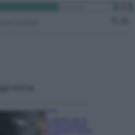
Cerca
ruppo Facebook
ggi anche
Pulizie
Il metodo che fa
tornare brillanti
le posate in pochi