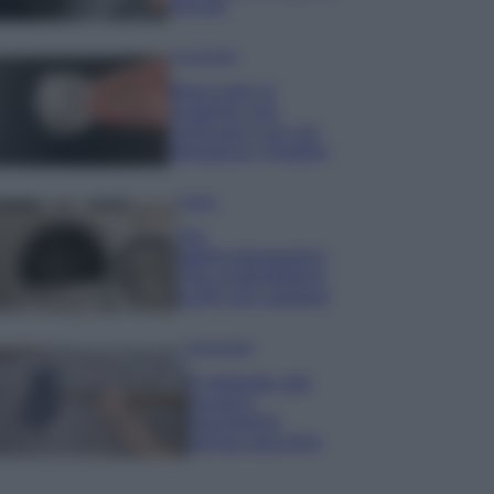
minuti
Come fare
Bracciali in
argento più
luminosi con un
semplice rimedio
Pulizie
Tre
elettrodomestici
che andrebbero
puliti più spesso
Pavimenti
Il metodo per
lavare i
pavimenti
senza secchio