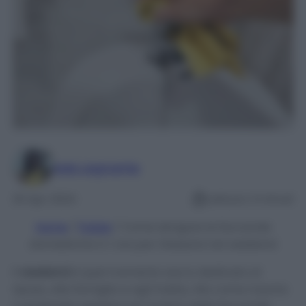
Ada Legnante
20 Apr 2024
Lettura: 4 minuti
Home
/
Pulizie
/
Come sbrigare le faccende
domestiche in 1 ora per rilassarsi nel weekend
Il
weekend
è quel momento sacro dedicato al
riposo, alla famiglia e agli hobby. Ma come riuscire