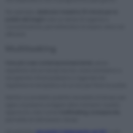
Per esempio,
dedicare massimo 15 minuti per la
pulizia dei bagni
crea un senso di urgenza e
concentrazione, permettendovi di essere veloci ed
efficienti.
Multitasking
Fare più cose contemporaneamente
, senza
aspettare alcuni tempi tecnici, aiuta tantissimo a
recuperare minuti preziosi e vi agevola nel
rispettare la tempistica di un’ora per finire le pulizie.
Mentre un prodotto pulente necessita di tempo per
agire, si possono svolgere altre mansioni. Questo
approccio, noto come
multitasking consapevole
,
permette di ottimizzare i tempi.
Ad esempio,
spruzzate il detergente nel WC
o nel