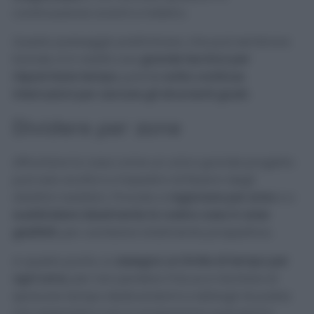
continuazione avanti e indietro.
Questo passaggio preliminare, che può sembrare
banale, è in realtà una
grande tecnica per
risparmiare tempo
, poiché
evita continue
interruzioni per cercare gli strumenti giusti.
Dividere per zone
Affrontare la casa come un unico grande progetto
può solo avvilirvi e impedirvi di fissarvi degli
obiettivi realistici. Provate a
ragionare per zone
e a
suddividere idealmente la vostra casa in aree
gestibili
, per cambiare totalmente prospettiva.
A questo punto, io
assegno un limite di tempo per
ogni zona
, per non perdere il focus e rischiare di
sprecare tempo dedicandomi a dettagli di pulizia
non essenziali e non in programma quel giorno.