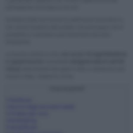
a goderselo appieno se l’ombra delle faccende
domestiche incombe su di noi?
Sarebbe bello terminare la settimana lavorativa e
non dover badare alle pulizie, ma purtroppo non è
possibile e il pensiero può diventare davvero
stressante.
La buona notizia è che,
con un po’ di organizzazione
e i giusti trucchi
, è possibile
sbrigare tutto in soli 60
minuti
, lasciandosi due giorni interi a dedicare solo
al puro relax. Vediamo come.
Cosa scoprirai?
1
Pianificare
2
Munirsi degli strumenti adatti
3
Dividere per zone
4
Multitasking
5
Semplificare