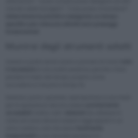
attenzione?”, “Quali compiti posso delegare ad altri
membri della famiglia?”, “Cosa posso rimandare?”.
Determinare le priorità e assegnare un tempo
specifico per ciascuna attività sono passaggi
fondamentali
.
Munirsi degli strumenti adatti
Iniziare a pulire senza avere a portata di mano
tutto
il necessario
è una scelta pessima, perché vi farà
perdere il triplo del tempo, proprio come
succedeva a me poco tempo fa.
Detersivi, panni, spazzole, aspirapolvere e sacchetti
per la spazzatura devono essere
prontamente
accessibili
. Inoltre, tutti i
detersivi
da utilizzare in
ciascuna zona devono essere raggruppati in un
unico cestino, così che siano
facilmente
trasportabili
e non dovrete spostarvi in