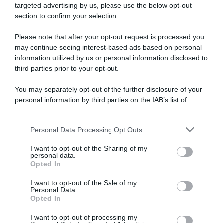
aiutarvi a fare altrettanto.
targeted advertising by us, please use the below opt-out
section to confirm your selection.
Please note that after your opt-out request is processed you
may continue seeing interest-based ads based on personal
information utilized by us or personal information disclosed to
third parties prior to your opt-out.
You may separately opt-out of the further disclosure of your
personal information by third parties on the IAB’s list of
downstream participants.
Personal Data Processing Opt Outs
This information may also be disclosed by us to third parties
on the IAB’s List of Downstream Participants that may further
I want to opt-out of the Sharing of my
disclose it to other third parties.
personal data.
Leggi anche
Opted In
Please note that this website/app uses one or more Google
services and may gather and store information including but
I want to opt-out of the Sale of my
Personal Data.
not limited to your visit or usage behaviour. You may click to
Opted In
grant or deny consent to Google and its third-party tags to
Come fare
use your data for below specified purposes in below Google
I want to opt-out of processing my
Come lavare il mocio e
consent section.