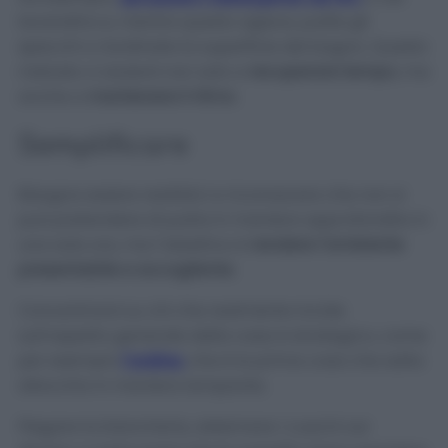
lavandino e, mentre questo agisce, pulite gli
specchi o riordinate la superficie del bagno. Questo
metodo vi aiuterà non solo a
recuperare tempo
, ma
anche a
mantenere il ritmo
.
Semplificare
Bisogna essere realistici e riconoscere che non si
può pretendere di pulire in maniera approfondita in
una sola ora, ma l’obiettivo è
rendere l’ambiente
presentabile e accogliente
.
Concentrarsi su ciò che realmente incide
sull’aspetto generale della casa è strategico, come
per esempio
l’ordine,
che è la prima cosa che salta
allocchio in maniera lampante.
Piegare la biancheria, sistemare i cuscini sul