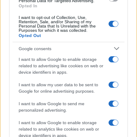
Personal Data for Targeted Advertising.
togliere i cattivi odori
Opted In
con il percarbonato
I want to opt-out of Collection, Use,
Retention, Sale, and/or Sharing of my
Personal Data that Is Unrelated with the
Come fare
Purposes for which it was collected.
Opted Out
Il trucco per mantenere i
teli mare morbidi dopo
Google consents
ogni lavaggio
I want to allow Google to enable storage
related to advertising like cookies on web or
Pulizie
device identifiers in apps.
Il metodo che fa
I want to allow my user data to be sent to
tornare brillanti le
posate in pochi minuti
Google for online advertising purposes.
I want to allow Google to send me
personalized advertising.
Come fare
Bracciali in argento più
I want to allow Google to enable storage
luminosi con un
related to analytics like cookies on web or
semplice rimedio
device identifiers in apps.