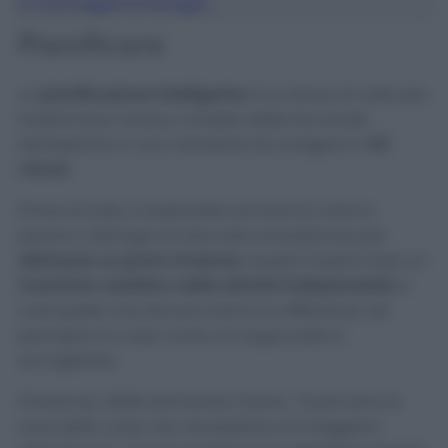
6
Coinvolgere la famiglia
Pianificare
La
pianificazione intelligente
è la chiave di volta per
trasformare l’arduo compito delle faccende
domestiche in una mansione da svolgere in
60
minuti
.
Prima di tutto, è essenziale armarsi di carta e
penna o dell’app di note sullo smartphone per
delineare un piano d’azione
. Questo implica fare un
inventario realistico delle attività indispensabili
, e
cioè quelle che davvero fanno la differenza nel
percepire la casa come un luogo pulito e
accogliente.
Poniamoci delle domande chiave: “Quali sono le
zone della casa che necessitano di maggiore