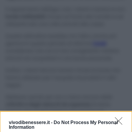
Il regolamento obbliga, così, i clienti a tenere le loro
borse riutilizzabili
chiuse sul fondo del carrello e ad
utilizzarle solo una volta arrivati alla cassa.
Questa abitudine sarebbe, tra l’altro, anche
più
igienica
in questo periodo di allarme
Covid
,
considerato che non è mai consigliabile mettere
articoli non acquistati in una borsa personale.
Inoltre, i clienti devono tenere chiuse le borse che
hanno utilizzato per l’acquisto di prodotti in altri
negozi.
Sebbene, quindi, per ora ci siano ancora delle
criticità e degli ostacoli da superare,
fa bene
sapere che quest’iniziativa sta sempre più
prendendo piede.
vivodibenessere.it -
Do Not Process My Personal
Information
È importante, infatti, proseguire con quest’iniziativa