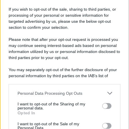
per frenare l’
inquinamento globale
che non ci sta
If you wish to opt-out of the sale, sharing to third parties, or
“
rubando
” prodotti in un supermercato, bensì la
processing of your personal or sensitive information for
nostra bellissima natura.
targeted advertising by us, please use the below opt-out
section to confirm your selection.
Please note that after your opt-out request is processed you
may continue seeing interest-based ads based on personal
information utilized by us or personal information disclosed to
third parties prior to your opt-out.
You may separately opt-out of the further disclosure of your
personal information by third parties on the IAB’s list of
downstream participants.
Personal Data Processing Opt Outs
This information may also be disclosed by us to third parties
on the IAB’s List of Downstream Participants that may further
I want to opt-out of the Sharing of my
disclose it to other third parties.
personal data.
Leggi anche
Opted In
Please note that this website/app uses one or more Google
services and may gather and store information including but
I want to opt-out of the Sale of my
Personal Data.
not limited to your visit or usage behaviour. You may click to