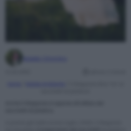
Maddy Cimmino
13 Ott 2020
Lettura: 2 minuti
Home
/
Notizie Ambiente
/
Il Giappone dice “no” ai
sacchetti di plastica!
Anche il Giappone si oppone all’utilizzo dei
sacchetti di plastica.
A partire già dallo scorso luglio, infatti, il Giappone
ha introdotto
il pagamento dei sacchetti
di plastica