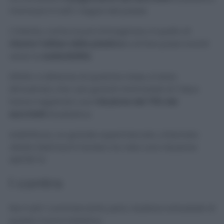
monouso in tutti i negozi del paese.
L’intento, come si può immaginare, è quello di
ridurre l’utilizzo della plastica
e di fare passi avanti
verso la
sostenibilità.
Difatti, a distanza di qualche mese, è stato
dimostrato che i più grandi minimarket di Tokyo
hanno registrato una
riduzione del 75% dei
sacchetti
di plastica.
Addirittura, un grande supermercato, chiamato
Akidai Sekimachi Honten
, ha visto una riduzione
dell’80 %!
I contro
Non tutti i commercianti, però, risultano entusiasti di
questa nuova iniziativa.