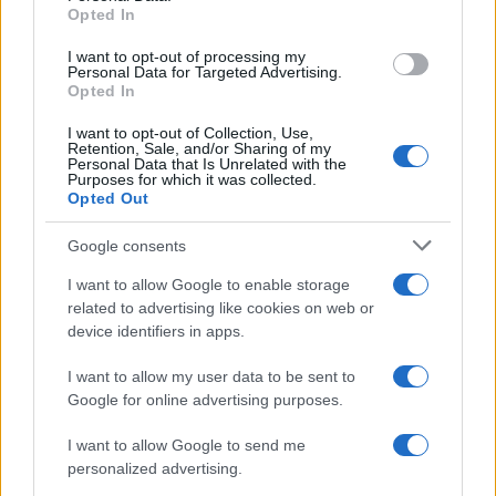
Opted In
grant or deny consent to Google and its third-party tags to
Come fare
use your data for below specified purposes in below Google
I want to opt-out of processing my
Il trucco per mantenere i
consent section.
Personal Data for Targeted Advertising.
teli mare morbidi dopo
Opted In
ogni lavaggio
I want to opt-out of Collection, Use,
Retention, Sale, and/or Sharing of my
Personal Data that Is Unrelated with the
Pulizie
Purposes for which it was collected.
Opted Out
Il metodo che fa
tornare brillanti le
Google consents
posate in pochi minuti
I want to allow Google to enable storage
related to advertising like cookies on web or
Come fare
device identifiers in apps.
Bracciali in argento più
I want to allow my user data to be sent to
luminosi con un
semplice rimedio
Google for online advertising purposes.
I want to allow Google to send me
personalized advertising.
Pulizie