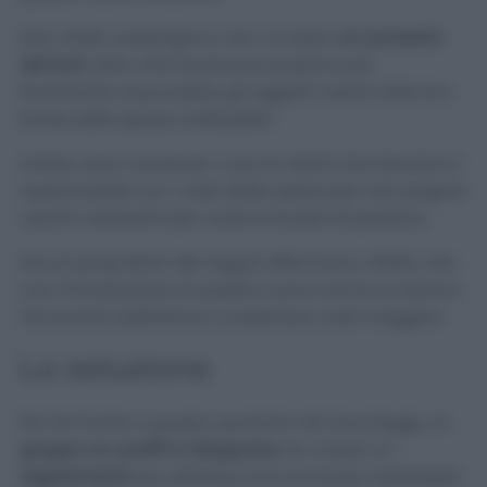
Essi, infatti, sostengono che c’è stato
un aumento
dei furti
, dato che le persone possono più
facilmente nascondere gli oggetti rubati nelle loro
borse della spesa riutilizzabili.
Inoltre, sono numerosi i casi di clienti che lasciano il
supermarket con i cesti della spesa per non pagare
i pochi centesimi per avere la busta di plastica.
Alcuni proprietari dei negozi affermano, infatti, che
con l’introduzione di questa nuova norma si stanno
ritrovando addirittura a sostenere costi maggiori.
La soluzione
Per far fronte a questo aumento dei taccheggi, un
gruppo no-profit in Giappone,
ha creato un
regolamento
da utilizzare circa le borse riutilizzabili.