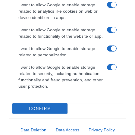
Tre elettrodomestici
I want to allow Google to enable storage
che andrebbero puliti
related to analytics like cookies on web or
più spesso
device identifiers in apps.
I want to allow Google to enable storage
related to functionality of the website or app.
I want to allow Google to enable storage
related to personalization.
Vivodibenessere.it
è il sito per i rimedi naturali e la cura della casa e
del giardino con consigli utili per tutti i piccoli problemi quotidiani.
I want to allow Google to enable storage
Troverai ogni giorno nuove idee per la tua casa, il fai da te, le pulizie, i
related to security, including authentication
trucchi della nonna e l’ecosostenibilità.
functionality and fraud prevention, and other
© Vivodibenessere – Meraki s.r.l.s., Via Siro Solazzi 1 – 80131 Napoli –
user protection.
P.IVA: 09902551218. Le immagini presenti in questo sito web sono di
proprietà di Meraki s.r.l.s.
Chi siamo
La redazione
Contattaci
Disclaimer
CONFIRM
Il nostro libro
Data Deletion
Data Access
Privacy Policy
Notifiche
Preferenze privacy
Mappa del sito