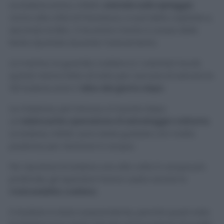
Le balene erano, infatti,
arenate sulla spiaggia
vicino alla città di Panadura, a sud della capitale e,
secondo la Bbc, 3 ne erano morte a causa delle
ferite riportate durante l’arenamento.
La marina, la guardia costiera e i volontari locali,
quindi, hanno fatto di tutto per cercare di salvare le
120 balene entro l’
alba del giorno dopo
.
La missione, per fortuna, è riuscita dopo
un’
estenuante operazione di salvataggio notturna
.
Le balene, infatti, sono state guidate con molta
pazienza per rientrare in acqua.
Per riportare le balene una alla volta in acque più
profonde, gli operatori hanno usato anche la
motovedetta costiera.
Il risultato è stato sorprendente, perché quasi tutte