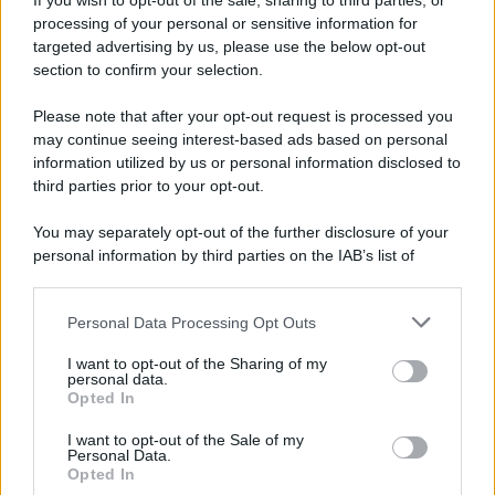
If you wish to opt-out of the sale, sharing to third parties, or
non è sbagliato dire che le balene, quella notte,
processing of your personal or sensitive information for
hanno salvato un po’ l’umanità.
targeted advertising by us, please use the below opt-out
section to confirm your selection.
Please note that after your opt-out request is processed you
may continue seeing interest-based ads based on personal
information utilized by us or personal information disclosed to
third parties prior to your opt-out.
You may separately opt-out of the further disclosure of your
personal information by third parties on the IAB’s list of
downstream participants.
Personal Data Processing Opt Outs
This information may also be disclosed by us to third parties
on the IAB’s List of Downstream Participants that may further
I want to opt-out of the Sharing of my
disclose it to other third parties.
personal data.
Leggi anche
Opted In
Please note that this website/app uses one or more Google
services and may gather and store information including but
I want to opt-out of the Sale of my
Personal Data.
not limited to your visit or usage behaviour. You may click to
Opted In
grant or deny consent to Google and its third-party tags to
Come fare