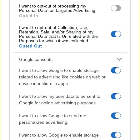
use your data for below specified purposes in below Google
I want to opt-out of processing my
Il trucco per mantenere i
consent section.
Personal Data for Targeted Advertising.
teli mare morbidi dopo
Opted In
ogni lavaggio
I want to opt-out of Collection, Use,
Retention, Sale, and/or Sharing of my
Personal Data that Is Unrelated with the
Pulizie
Purposes for which it was collected.
Opted Out
Il metodo che fa
tornare brillanti le
Google consents
posate in pochi minuti
I want to allow Google to enable storage
related to advertising like cookies on web or
Come fare
device identifiers in apps.
Bracciali in argento più
I want to allow my user data to be sent to
luminosi con un
semplice rimedio
Google for online advertising purposes.
I want to allow Google to send me
Pulizie
personalized advertising.
Tre elettrodomestici
I want to allow Google to enable storage
che andrebbero puliti