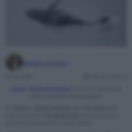
Maddy Cimmino
13 Nov 2020
Lettura: 2 minuti
Home
/
Notizie Ambiente
/
Sri Lanka: salvate 120
balene arenate sulla spiaggia!
La
marina
e
alcuni volontari
dello
Sri Lanka
sono
riusciti a salvare
120 globicefali,
noti anche con il
nome di balene pilota o delfini pilota.