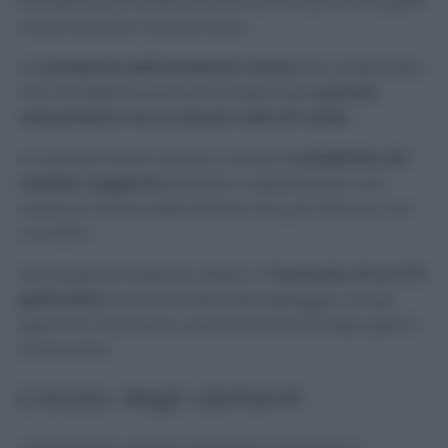
le balene sono state salvate ad eccezione di quelle
morte durante l’arenamento.
La
protezione dell’ambiente marino
ha confermato
che l’incidente avvenuto è stato il più
grande
arenamento mai avvenuto nello Sri Lanka.
Le autorità locali, quindi, si dicono
soddisfatte del
risultato raggiunto
perché si aspettavano una
morte di massa delle balene che, per fortuna, non
c’è stata.
Solo qualche mese fa, infatti, in
Tasmania circa 470
globicefali
erano arenate sulla spiaggia, ma gli
operatori riuscirono a salvarne solo 110 dopo giorni
di soccorso.
L’aiuto degli abitanti
L’operazione, quindi, avvenuta in Srilanka si