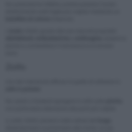
Per potenziarne l’effetto, potete passare l’aceto
direttamente sulle foglie più colpite mediante un
batuffolo di cotone
imbevuto.
L’
aceto
, infatti, grazie alle sue naturali proprietà
disinfettanti
,
antibatteriche
e
antifungine
, aiuterà la
pianta a combattere il mal bianco e a tornare
sana.
Zolfo
Uno dei metodi più efficaci è quello di utilizzare lo
zolfo in polvere
.
Per usarlo vi basterà spargere lo zolfo sulla
pianta
,
con particolare attenzione alle parti più colpite.
Lo zolfo, infatti, penetra nelle cellule del
fungo
,
disidratandolo e portandolo alla morte. Le sue