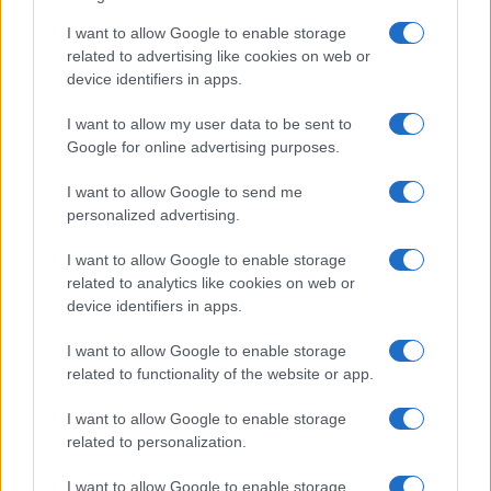
posate in pochi minuti
I want to allow Google to enable storage
related to advertising like cookies on web or
Come fare
device identifiers in apps.
Bracciali in argento più
I want to allow my user data to be sent to
luminosi con un
semplice rimedio
Google for online advertising purposes.
I want to allow Google to send me
personalized advertising.
Pulizie
Tre elettrodomestici
I want to allow Google to enable storage
che andrebbero puliti
related to analytics like cookies on web or
più spesso
device identifiers in apps.
I want to allow Google to enable storage
related to functionality of the website or app.
I want to allow Google to enable storage
related to personalization.
Vivodibenessere.it
è il sito per i rimedi naturali e la cura della casa e
del giardino con consigli utili per tutti i piccoli problemi quotidiani.
I want to allow Google to enable storage