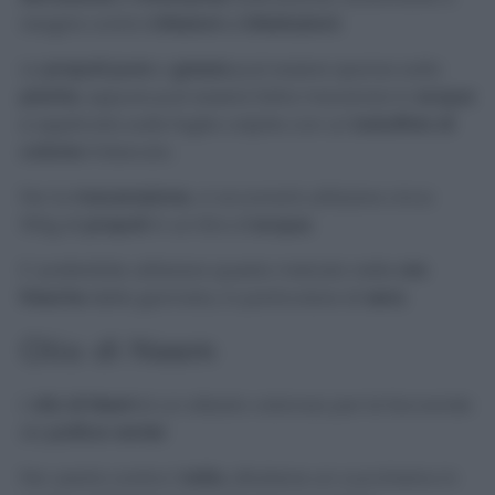
reagire contro
infezioni
e
infestazioni
.
La
propoli pura
o
grezza
può essere sparsa sulla
pianta
, oppure può essere fatta macerare in
acqua
e applicata sulle foglie colpite con un
batuffolo di
cotone
imbevuto.
Per la
macerazione
, vi occorrerà utilizzare circa
150g di
propoli
in un litro d’
acqua
.
E’ preferibile utilizzare questo metodo nelle
ore
fresche
della giornata, in particolare di
sera
.
Olio di Neem
L’
olio di Neem
è un alleato valoroso per le faccende
da
pollice verde
!
Per usarlo contro l’
oidio
, diluitene un cucchiaino in