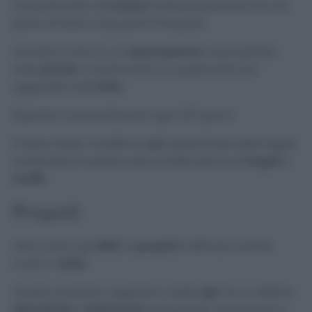
mescolandolo all’
acqua
(nella proporzione di una
parte di latte e due parti d’acqua).
Versate il tutto in un
vaporizzatore
e spruzzatelo
sulle
piante
, in particolare su quelle parti più
aggredite dall’
oidio.
Ripetete il procedimento ogni 4/5 giorni.
Il latte, infatti, modifica il
pH
superficiale delle foglie
rendendolo inadatto alla proliferazione di
funghi
e
muffe
.
Propoli
Utile contro gli
afidi
, la
propoli
è efficace anche
contro l’
oidio
!
Questo prodotto, regalatoci dalle
api
, ha un effetto
stimolante
e
rinforzante
sulle piante, aiutandole a