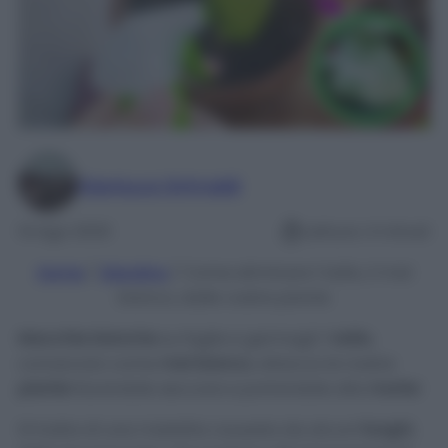
Gianluca Grimaldi
14 Ago 2020
Lettura: 4 minuti
Home
/
Giardino
/
Come eliminare l’oidio, il mal
bianco, dalle vostre piante
Macchie bianche
su foglie e germogli: l’
oidio
,
conosciuto come
mal bianco
, attacca le nostre
piante
facendole seccare e portandole alla
morte
!
Si tratta di una malattia causata da alcuni
funghi
,