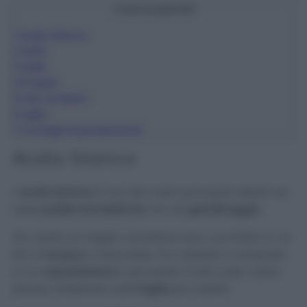
Cosa scoprirai?
1
Aceto bianco
2
Zolfo
3
Latte
4
Propoli
5
Olio di Neem
6
Aglio
7
Consigli di prevenzione
Aceto bianco
L’
aceto bianco
è uno dei nostri principali alleati sia
nelle
pulizie domestiche
che nel
giardinaggio
.
Per usarlo al meglio, versatene due cucchiaini in un
litro d’
acqua
e mescolate. Poi mettete il composto
in un
vaporizzatore
e spruzzate il tutto sulle vostre
piante, insistendo sulle
foglie
più colpite.