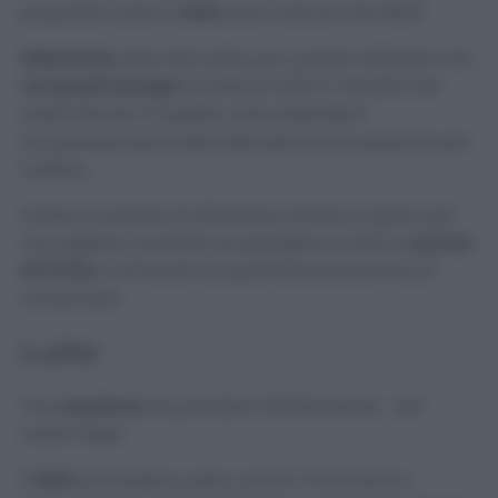
proprietà contro l’
oidio
sono note sin dal 1800!
Attenzione:
oltre allo zolfo puro, potete utilizzare vari
composti biologici
a base di zolfo in vendita dal
vostro fioraio. In questo caso attenetevi
scrupolosamente alle indicazioni di produzione per
l’utilizzo.
Inoltre, ricordate di attendere almeno 5 giorni per
raccogliere i prodotti, se spargete lo zolfo su
piante
da frutto
, e di lavarli scrupolosamente prima di
consumarli.
Latte
Una
soluzione
da prendere direttamente… dal
vostro frigo!
Il
latte
può essere usato contro il mal bianco