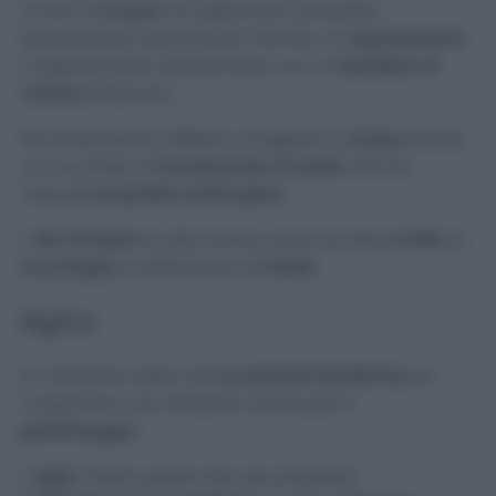
un litro d’
acqua
. Poi applicate il prodotto
spruzzandolo sulla pianta tramite un
vaporizzatore
o applicandolo direttamene con un
batuffolo di
cotone
imbevuto.
Per potenziarne l’effetto, sciogliete in
acqua
anche
un cucchiaio di
bicarbonato di sodio
che ha
naturali
proprietà antifungine
.
L’
olio di Neem
è utile anche contro le altre
muffe
, la
cocciniglia
e infestazioni di
insetti
.
Aglio
Un alimento dalle mille
proprietà benefiche
per
l’organismo ma utilissimo anche per il
giardinaggio
!
L’
aglio
, infatti, grazie alle sue proprietà