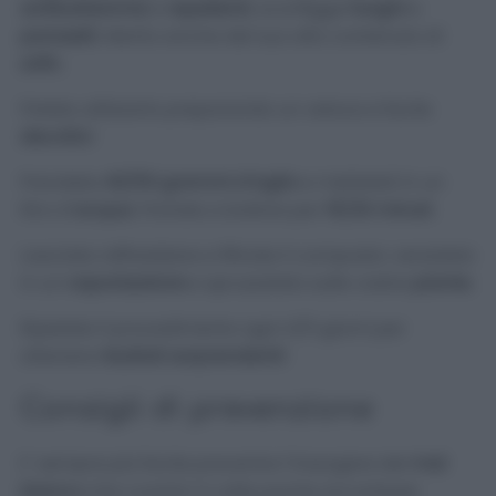
antibatteriche
e
repellenti
, sconfigge
funghi
e
parassiti
. Merito anche del suo alto contenuto di
zolfo
.
Potete utilizzarlo preparando un veloce e facile
decotto
!
Prendete
40/50 grammi d’aglio
e metteteli in un
litro d’
acqua
. Portate a bollore per
15/20 minuti
.
Lasciate raffreddare e filtrate il composto: versatelo
in un
vaporizzatore
e spruzzatelo sulle vostre
piante
.
Ripetete il procedimento ogni 4/5 giorni per
ottenere
risultati sorprendenti
!
Consigli di prevenzione
E’ sempre più facile prevenire l’insorgere del
mal
bianco
che curarlo! A volte poche accortezze