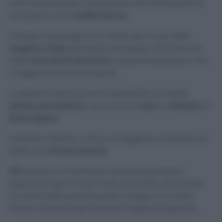
detti Ascomycota, che portano alla formazione di
una patina, una
muffa bianca
.
Il fungo si propaga con il vento per lo più nelle
stagioni calde
, primavera ed estate, ed è favorito
dalle
escursioni termiche
e dalla temperatura che
si aggira intorno ai 20 gradi.
A essere in pericolo sono soprattutto le nostre
piante aromatiche
, ma anche le
rose
, le
ortensie
e il
biancospino
.
Vediamo insieme come sconfiggere le infezioni da
oidio con
rimedi naturali
!
N.B:
qualora il mal bianco dovesse persistere
oppure sia già in fase molto avanzata, per evitare
la morte della pianta potete rivolgervi al vostro
fioraio di fiducia per prodotti funghicidi appositi.