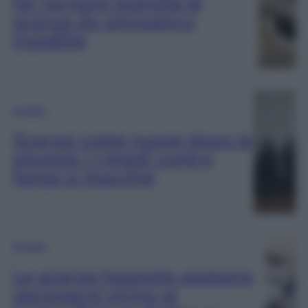
far tornare bianche le
scarpe da ginnastica
ingiallite
Scarpe
Scarpe come nuove dopo la
pioggia: i rimedi contro
fango e macchie
Scarpe
Le scarpe bagnate possono
asciugarsi vicino ai