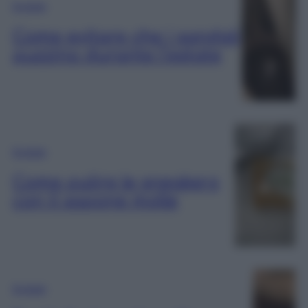
Scarpe
Come evitare che i sandali
puzzino durante l’estate
Scarpe
Come pulire le sneakers
con il sapone molle
Scarpe