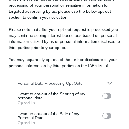
processing of your personal or sensitive information for
targeted advertising by us, please use the below opt-out
section to confirm your selection.
Please note that after your opt-out request is processed you
may continue seeing interest-based ads based on personal
Scarpe
information utilized by us or personal information disclosed to
Come sbiancare la
third parties prior to your opt-out.
gomma delle scarpe
You may separately opt-out of the further disclosure of your
personal information by third parties on the IAB’s list of
downstream participants.
1
2
3
…
Personal Data Processing Opt Outs
This information may also be disclosed by us to third parties
on the IAB’s List of Downstream Participants that may further
I want to opt-out of the Sharing of my
disclose it to other third parties.
personal data.
Leggi anche
Opted In
Please note that this website/app uses one or more Google
services and may gather and store information including but
I want to opt-out of the Sale of my
Personal Data.
not limited to your visit or usage behaviour. You may click to
Opted In
grant or deny consent to Google and its third-party tags to
Come fare