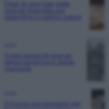
Fogli di giornale nelle
scarpe bagnate per
assorbire il cattivo odore
Scarpe
Come lavare le scarpe
senza lavatrice e senza
rovinarle
Scarpe
Il trucco pre lavaggio per