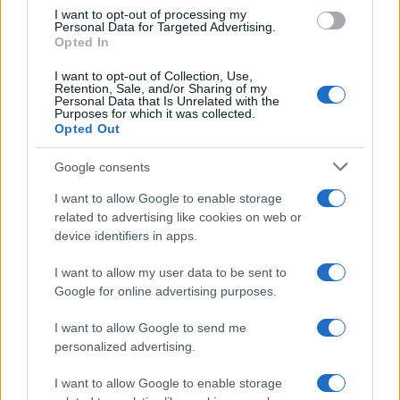
use your data for below specified purposes in below Google
I want to opt-out of processing my
Come lavare il mocio e
consent section.
Personal Data for Targeted Advertising.
togliere i cattivi odori
Opted In
con il percarbonato
I want to opt-out of Collection, Use,
Retention, Sale, and/or Sharing of my
Personal Data that Is Unrelated with the
Come fare
Purposes for which it was collected.
Opted Out
Il trucco per mantenere i
teli mare morbidi dopo
Google consents
ogni lavaggio
I want to allow Google to enable storage
related to advertising like cookies on web or
Pulizie
device identifiers in apps.
Il metodo che fa
I want to allow my user data to be sent to
tornare brillanti le
posate in pochi minuti
Google for online advertising purposes.
I want to allow Google to send me
personalized advertising.
Come fare
Bracciali in argento più
I want to allow Google to enable storage
luminosi con un