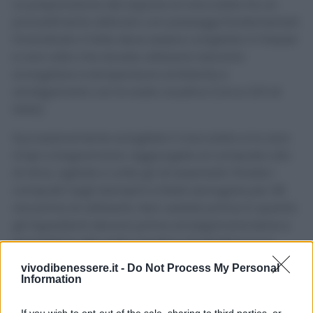
La preparazione del sapone al cioccolato ha un
procedimento delicato con passaggi fondamentali.
Innanzitutto il latte deve essere congelato in freezer
e una volta che dovete utilizzarlo lasciarlo
scongelare a temperatura ambiente e
amalgamarlo con la soda caustica (circa 3/4 di
latte).
Successivamente sciogliete il cioccolato e la cera
d’api a bagnomaria. Aggiungete al composto olio
di oliva, agitate e unite gli oli essenziali. Ponete i
composti negli stampini e fateli asciugare per 48
ore prima di utilizzarlo. Non usatelo prima in quanto
gli ingredienti devono prima amalgamarsi bene e
permettere alla soda caustica di perdere il suo
potere corrosivo.
vivodibenessere.it -
Do Not Process My Personal
Information
Utilizzare il sapone troppo presto significa rischiare
di creare danni e irritazioni alla pelle. Leggi anche