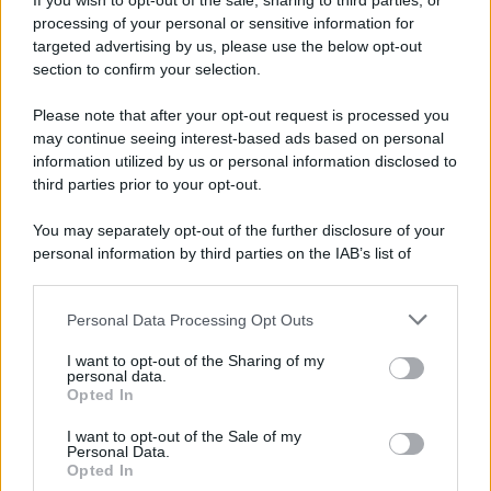
If you wish to opt-out of the sale, sharing to third parties, or
come preparare le pastiglie per la lavastoviglie
processing of your personal or sensitive information for
fatte in casa
.
targeted advertising by us, please use the below opt-out
section to confirm your selection.
Please note that after your opt-out request is processed you
may continue seeing interest-based ads based on personal
information utilized by us or personal information disclosed to
third parties prior to your opt-out.
You may separately opt-out of the further disclosure of your
personal information by third parties on the IAB’s list of
downstream participants.
Personal Data Processing Opt Outs
This information may also be disclosed by us to third parties
on the IAB’s List of Downstream Participants that may further
I want to opt-out of the Sharing of my
disclose it to other third parties.
personal data.
Leggi anche
Opted In
Please note that this website/app uses one or more Google
services and may gather and store information including but
I want to opt-out of the Sale of my
Personal Data.
not limited to your visit or usage behaviour. You may click to
Opted In
grant or deny consent to Google and its third-party tags to
Come fare