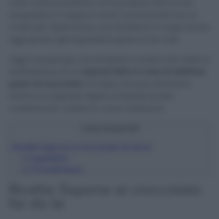
casa veniva prodotto con le proprie mani e non
acquistato in negozi e centri commerciali. Era un
modo per risparmiare, una tendenza in voga anche
oggi grazie agli ingredienti green e low cost.
Oggi ti propongo una simpatica ricetta che vede la
realizzazione di un
sapone fatto in casa al delizioso
gusto di cioccolato
. Un’idea che può diventare
anche un originale regalo di Natale se ben
confezionato. Vediamo come realizzarlo.
Cosa scoprirai?
1
Ricetta Sapone al cioccolato fai da te
1.1
Ingredienti
1.2
Procedimento
Ricetta Sapone al cioccolato
fai da te