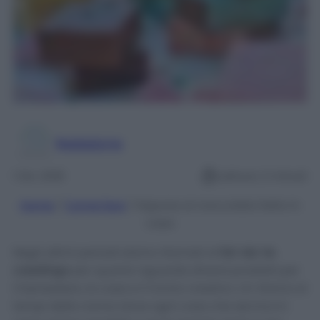
Redazione
1 Dic 2018
Lettura: 2 minuti
Home
/
Come fare
/
Sapone al cioccolato fatto in
casa
Negli ultimi periodi siamo ritornati al
fai-da-te
casalingo
per quanto riguarda diversi prodotti per
il benessere, la casa e il riciclo creativo. Un ritorno ai
tempi della nonna dove ogni cosa che serviva in