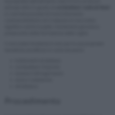
le proprietà dell’alimento. Esso è ricco di alcuni
principi attivi in grado di
combattere i radicali liberi
e i normali processi di invecchiamento
cutaneo.Idratarsi con il sapone al cioccolato
significa nutrire la pelle, mantenerla giovane e
preservarla dalla formazione delle rughe.
Il cioccolato fondente è noto per le sue proprietà
benefiche ed efficaci in varie situazioni:
trattamenti di bellezza
combattere l’insonnia
aiutare il dimagrimento
aiuta il colesterolo
afrodisiaco
Procedimento