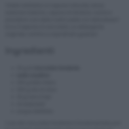
Volete realizzare un sapone naturale, senza
sostanze tossiche, capace di idratare, nutrire e
prendersi cura della nostra pelle con delicatezza?
Ecco il sapone al cioccolato, un detergente
originale, nutritivo e soprattutto gustoso!
Ingredienti
20 g di
cioccolato fondente
soda caustica
200 g latte intero
500 g olio di oliva
20 g cera d’api
oli essenziali
acqua distillata
L’uso del cioccolato fondente è fondamentale port