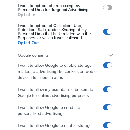
use your data for below specified purposes in below Google
I want to opt-out of processing my
Aceto e tè verde insieme
consent section.
Personal Data for Targeted Advertising.
per un detergente
Opted In
semplice e profumato
I want to opt-out of Collection, Use,
Retention, Sale, and/or Sharing of my
Personal Data that Is Unrelated with the
Come fare
Purposes for which it was collected.
Opted Out
Come lavare il mocio e
togliere i cattivi odori
Google consents
con il percarbonato
I want to allow Google to enable storage
related to advertising like cookies on web or
Come fare
device identifiers in apps.
Il trucco per mantenere i
I want to allow my user data to be sent to
teli mare morbidi dopo
ogni lavaggio
Google for online advertising purposes.
I want to allow Google to send me
personalized advertising.
Pulizie
Il metodo che fa
I want to allow Google to enable storage
tornare brillanti le