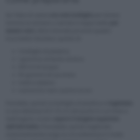
Se l’idea di usare
una sola bottiglia
per tenere
lontane le zanzare vi sembra troppo bella
per
essere vera
, allora dovrete provare questo
trucchetto! Munitevi, quindi, di:
1 bottiglia di plastica
1 grammo di lievito di birra
200 ml di acqua
50 grammi di zucchero
nastro adesivo
cartoncino nero-panno scuro
Prendete, quindi, la bottiglia di plastica e
tagliatela
a una distanza di 5-10 cm dal punto in cui inizia a
restringersi, ovvero
sopra il margine superiore
dell’etichetta.
Procedete, quindi, tagliando
orizzontalmente lungo la circonferenza in modo