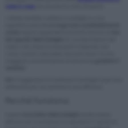
notte in casa
, sia durante le cene all’aperto.
L’ideale sarebbe mettere la bottiglia su una
superficie piana
in un luogo buio e preferibilmente
umido
oppure appenderla facendo due fori ai
due
lati opposti della bottiglia
(in corrispondenza del
nastro che unisce le due parti) e fissando una
corda. Quindi collocatela nei punti dove c’è una
maggiore concentrazione di zanzare
e…godetevi il
risultato!
N.B
Vi suggeriamo di sostituire la bottiglia dopo due
settimane per non perdere la sua efficacia.
Perché funziona
Questo
trucchetto della bottiglia
risulta essere
efficace per la presenza di ingredienti in grado di