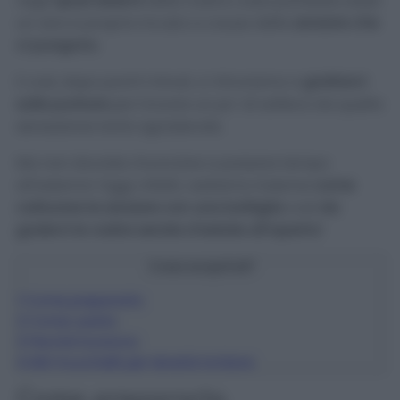
negli
spazi esterni
della nostra casa potrebbe esser
un vero e proprio incubo a causa delle
zanzare che
ci pungono.
E così, dopo pochi minuti, ci ritroviamo a
grattarci
sulle punture
per trovare un po’ di sollievo da quella
sensazione tanto sgradevole.
Ma non dovrete rinunciare a passare tempo
all’esterno! Oggi, infatti, vedremo insieme
come
catturare le zanzare con una bottiglia
così
da
godervi le vostre serate d’estate all’aperto!
Cosa scoprirai?
1
Come prepararla
2
Come usarla
3
Perché funziona
4
Altri trucchetti per tenerle lontane
Come prepararla