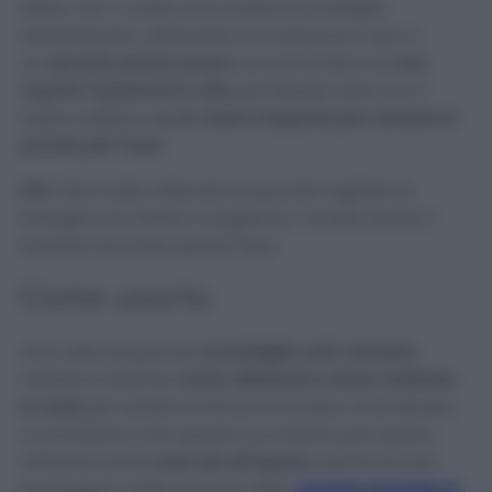
Infine, non vi resta che rivestire la bottiglia
lateralmente, utilizzando un cartoncino nero o
un
vecchio panno scuro
e accertandovi di
non
coprire l’apertura in alto
, poi fissate tutto con il
nastro adesivo
e…la vostra trappola per zanzare è
pronta per l’uso!
N.B.
Fate molta attenzione quando tagliate la
bottiglia con forbici o taglierino. Tenete lontani i
bambini durante questa fase.
Come usarla
Una volta preparata
la bottiglia anti-zanzare,
vediamo insieme
come utilizzarla e dove metterla
in casa
per tenere lontane le zanzare. Innanzitutto,
vi ricordiamo che questo trucchetto può essere
utilizzato sia
in casa sia all’aperto,
quindi sia per
proteggervi dalle punture delle
zanzare durante la