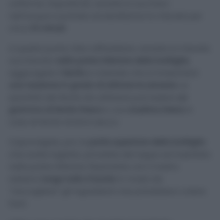
uniforme. Dopodiché, versate lo zucchero
nell’acqua e portate ad ebollizione la miscela per
circa
10 minuti.
A questo punto, fate raffreddare, versate la miscela
zuccherata
nella parte inferiore della bottiglia
,
aggiungete il
lievito
e noterete che si innescherà
una reazione in grado di attirare le zanzare.
Le
quantità del lievito da utilizzare può essere
un
grammo di lievito fresco
o una
bustina intera
in
caso di lievito di birra secco.
Capovolgete, poi, la
parte superiore della bottiglia
che avete tagliato, privatela del tappo ed inseritela
nella parte inferiore, fissandola con il nastro
adesivo
lungo tutto il bordo
in modo da
“raccogliere” gli ingredienti che potrebbero colare
fuori.