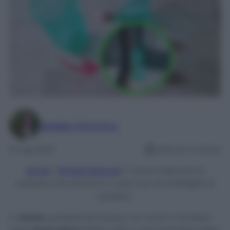
Maddy Cimmino
21 Lug 2023
Lettura: 4 minuti
Home
/
Rimedi Naturali
/
Come Catturare le
Zanzare che entrano in casa con una Bottiglia di
plastica
In
estate
, passare del tempo con amici e familiari