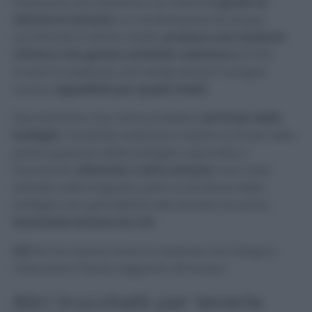
innescare una reazione e un odore
in grado di
attirare le zanzare.
La combinazione di acqua
zuccherata e lievito, infatti,
produce una reazione
chimica che genera anidride carbonica
(CO2),
ovvero la sostanza che rende anche il sangue
umano
appetibile per questi insetti
.
Dal momento che viene prodotta
nel fondo della
bottiglia
, l’anidride carbonica risalirà a ritroso nella
parte superiore della bottiglia capovolta e
fuoriuscirà,
attirando a sé le zanzare.
Una volta
attratte nella trappola, però, la struttura della
bottiglia non permetterà alle zanzare di uscire,
tenendole lontane da voi!
N.B
Per far durare di più la reazione non bisogna
mescolare il lievito aggiunto all’acqua.
Altri trucchetti per tenerle