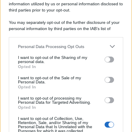
information utilized by us or personal information disclosed to
third parties prior to your opt-out.
You may separately opt-out of the further disclosure of your
personal information by third parties on the IAB’s list of
downstream participants.
Personal Data Processing Opt Outs
This information may also be disclosed by us to third parties
on the IAB’s List of Downstream Participants that may further
I want to opt-out of the Sharing of my
disclose it to other third parties.
personal data.
Leggi anche
Opted In
Please note that this website/app uses one or more Google
services and may gather and store information including but
I want to opt-out of the Sale of my
Personal Data.
not limited to your visit or usage behaviour. You may click to
Opted In
grant or deny consent to Google and its third-party tags to
Come fare
use your data for below specified purposes in below Google
I want to opt-out of processing my
Come lavare il mocio e
consent section.
Personal Data for Targeted Advertising.
togliere i cattivi odori
Opted In
con il percarbonato
I want to opt-out of Collection, Use,
Retention, Sale, and/or Sharing of my
Personal Data that Is Unrelated with the
Come fare
Purposes for which it was collected.