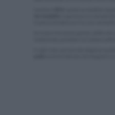
Il prezzo è
89 €
, quindi accessibile rispe
tre modalità
, la garanzia e la semplici
la pena prendere se si ha una necessit
Se invece hai stanze grandi, soffitti alt
tradizionale, potrebbe non essere suffic
In ogni caso, per piccole esigenze quot
pulito
e anche discreto da integrare in 