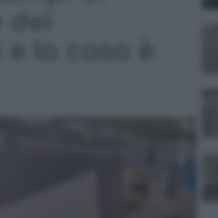
 dei
 e la casa è