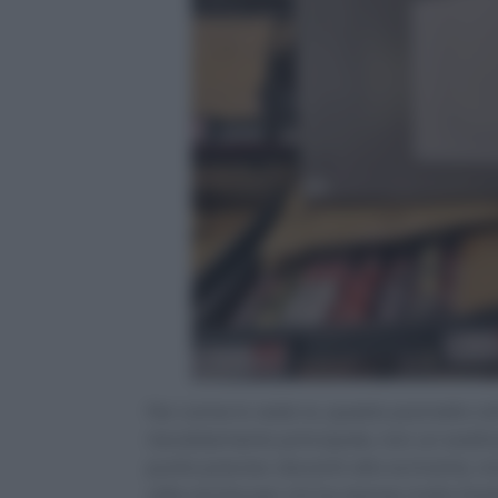
Per come lo vedo io, questo pannello Li
riscaldamento principale, non un sostit
punto preciso: davanti alla scrivania, vi
utile anche per chi ha stanze molto fred