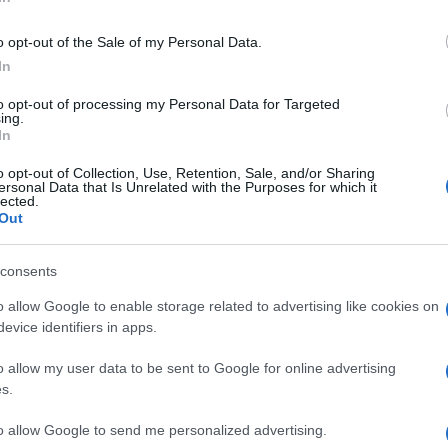
a, quasi fosse un elemento d’arredo.
o opt-out of the Sale of my Personal Data.
elli a infrarossi danno la sensazione di calore molto
In
a zona irradiata. Ed è proprio lì il trucco: non devi
to opt-out of processing my Personal Data for Targeted
 temperatura, perché ti scalda direttamente mentre
ing.
In
o opt-out of Collection, Use, Retention, Sale, and/or Sharing
alità
Economic
e il wattaggio non troppo elevato
ersonal Data that Is Unrelated with the Purposes for which it
lected.
a energetica. E infine c’è la garanzia di
3 anni
, che
Out
 parla di piccoli elettrodomestici stagionali.
consents
 considerare
o allow Google to enable storage related to advertising like cookies on
evice identifiers in apps.
o allow my user data to be sent to Google for online advertising
nte terrei d’occhio. I
600 W
non sono tanti: questo
s.
lore potrebbe essere percepibile solo nella zona
n ambiente caldo e uniforme come con una stufa
to allow Google to send me personalized advertising.