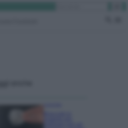
Cerca
ruppo Facebook
ggi anche
Come fare
Bracciali in
argento più
luminosi con un