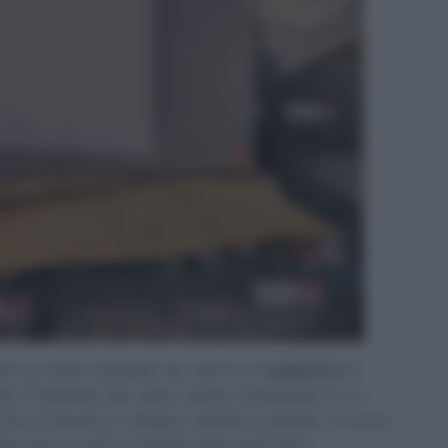
dl è un buon acquisto se cerchi un
supporto
al
uto. È perfetto per dare calore immediato in un
cino al divano, in bagno mentre ti prepari. Lo trovo
de solo in certi momenti della giornata.