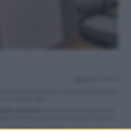
Lettura: 3 minuti
scaldante LIDL si riducono i tempi di accensione dei
oni e la casa è calda
dante a infrarossi
da Lidl, la prima cosa che mi ha
legante, facile da appendere come fosse un quadro.
e un
termosifone tradizionale
, ma irradia calore