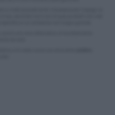
tto a molti pannelli simili. Considerando il design, le
tà d’uso, secondo me è uno di quei prodotti che vale
à specifica e un ambiente non troppo grande.
i o cerchi una vera alternativa al riscaldamento
iente da solo.
idiane, io lo vedo come uno strumento
pratico
,
casa.