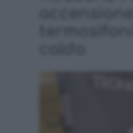
accensione
termosifoni
calda