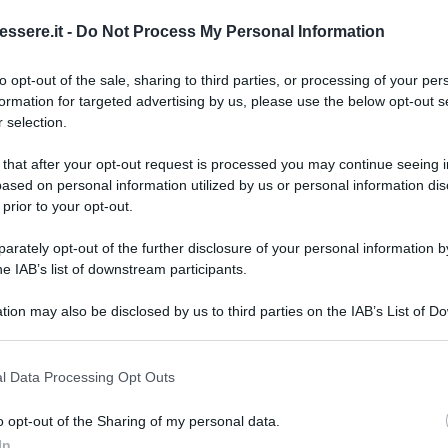
 sé. È un tipo di calore che ricorda quello del sole:
ssere.it -
Do Not Process My Personal Information
to opt-out of the sale, sharing to third parties, or processing of your per
38 °C
, e ci sono tre modalità di uso:
Frost
,
Comfort
formation for targeted advertising by us, please use the below opt-out s
iusto equilibrio tra consumi e calore.
 selection.
 di calore” in un punto preciso, è una tipologia di
 that after your opt-out request is processed you may continue seeing i
enza, può tornare davvero utile.
ased on personal information utilized by us or personal information dis
 prior to your opt-out.
osa scoprirai?
rately opt-out of the further disclosure of your personal information by
he IAB’s list of downstream participants.
tion may also be disclosed by us to third parties on the IAB’s List of 
 that may further disclose it to other third parties.
aggi del pannello
 that this website/app uses one or more Google services and may gath
l Data Processing Opt Outs
including but not limited to your visit or usage behaviour. You may click 
 to Google and its third-party tags to use your data for below specifi
e per chi come me ama la casa tranquilla è un
o opt-out of the Sharing of my personal data.
ogle consent section.
n il suo formato
100 × 60 cm
e il design minimal,
In