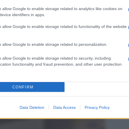
o allow Google to enable storage related to analytics like cookies on
lo da appendere, va posizionato con attenzione: se
evice identifiers in apps.
alla zona dove stai di solito, rischi di non sentirne
lto dalla
superficie
che ha davanti: se ci sono
o allow Google to enable storage related to functionality of the website
a si riduce.
e il calore è più “diretto”: se ti sposti fuori dall’area
o allow Google to enable storage related to personalization.
ce.
o allow Google to enable storage related to security, including
cation functionality and fraud prevention, and other user protection.
prarlo?
CONFIRM
Data Deletion
Data Access
Privacy Policy