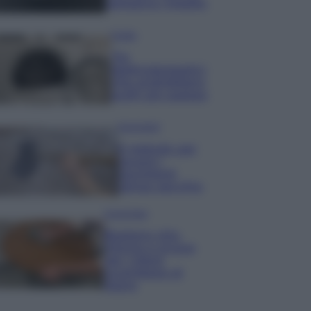
semplice rimedio
Pulizie
Tre
elettrodomestici
che andrebbero
puliti più spesso
Pavimenti
Il metodo per
lavare i
pavimenti
senza secchio
Come fare
Bastano olio,
limone e acqua
per ridare
lucentezza al
legno