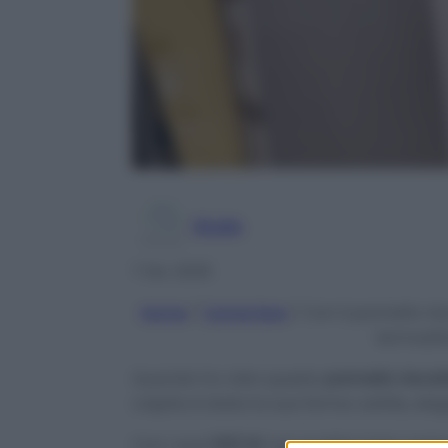
Giulia
7 Dic 2025
Home
/
Come fare
/
Con il pannello ri
termosif
Quando ho visto questo
pannello riscal
colpita è stata la sua forma: sottile, e
Con i suoi
600 W
non scalda l’aria com