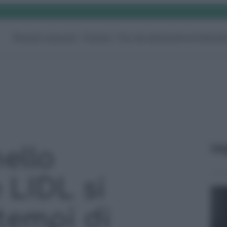
Rimedi naturali
Pulizie
Fai da te
Giardino
Video
G
Le
ello
 LIDL si
tempi di