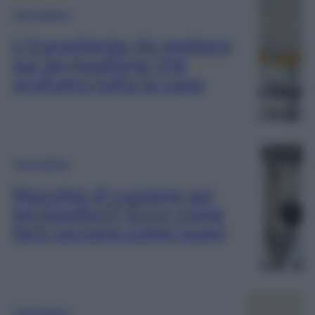
Termosifoni
L’ingrediente da mettere
sul termosifone che
profuma tutta la casa
Termosifoni
Macchie di ruggine sui
termosifoni? Ecco come
farli tornare come nuovi
Termosifoni