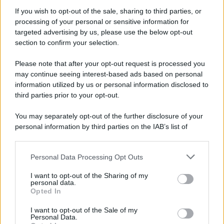
si è attenti alla muffa
If you wish to opt-out of the sale, sharing to third parties, or
processing of your personal or sensitive information for
targeted advertising by us, please use the below opt-out
section to confirm your selection.
Termosifoni
Please note that after your opt-out request is processed you
may continue seeing interest-based ads based on personal
I termosifoni possono
information utilized by us or personal information disclosed to
diventare aiutanti del bucato
third parties prior to your opt-out.
se usati senza fare errori che
You may separately opt-out of the further disclosure of your
rovinano i tessuti
personal information by third parties on the IAB’s list of
downstream participants.
1
2
3
…
6
7
…
Personal Data Processing Opt Outs
This information may also be disclosed by us to third parties
on the IAB’s List of Downstream Participants that may further
I want to opt-out of the Sharing of my
disclose it to other third parties.
personal data.
Leggi anche
Opted In
Please note that this website/app uses one or more Google
services and may gather and store information including but
I want to opt-out of the Sale of my
Personal Data.
not limited to your visit or usage behaviour. You may click to