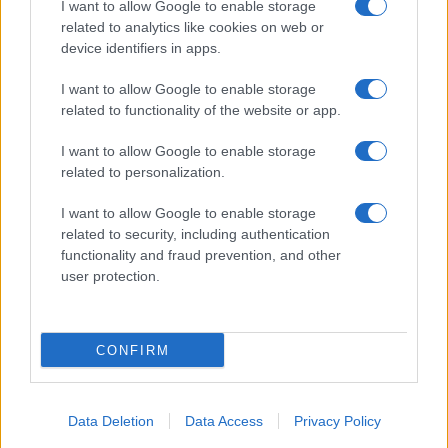
I want to allow Google to enable storage
pavimenti senza
related to analytics like cookies on web or
secchio
device identifiers in apps.
I want to allow Google to enable storage
related to functionality of the website or app.
I want to allow Google to enable storage
related to personalization.
Vivodibenessere.it
è il sito per i rimedi naturali e la cura della casa e
del giardino con consigli utili per tutti i piccoli problemi quotidiani.
I want to allow Google to enable storage
Troverai ogni giorno nuove idee per la tua casa, il fai da te, le pulizie, i
related to security, including authentication
trucchi della nonna e l’ecosostenibilità.
functionality and fraud prevention, and other
© Vivodibenessere – Meraki s.r.l.s., Via Siro Solazzi 1 – 80131 Napoli –
user protection.
P.IVA: 09902551218. Le immagini presenti in questo sito web sono di
proprietà di Meraki s.r.l.s.
Chi siamo
La redazione
Contattaci
Disclaimer
CONFIRM
Il nostro libro
Data Deletion
Data Access
Privacy Policy
Notifiche
Preferenze privacy
Mappa del sito