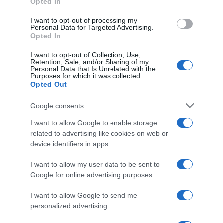
Opted In
grant or deny consent to Google and its third-party tags to
Pulizie
use your data for below specified purposes in below Google
I want to opt-out of processing my
Il metodo che fa
consent section.
Personal Data for Targeted Advertising.
tornare brillanti le
Opted In
posate in pochi minuti
I want to opt-out of Collection, Use,
Retention, Sale, and/or Sharing of my
Personal Data that Is Unrelated with the
Come fare
Purposes for which it was collected.
Opted Out
Bracciali in argento più
luminosi con un
Google consents
semplice rimedio
I want to allow Google to enable storage
related to advertising like cookies on web or
Pulizie
device identifiers in apps.
Tre elettrodomestici
I want to allow my user data to be sent to
che andrebbero puliti
più spesso
Google for online advertising purposes.
I want to allow Google to send me
personalized advertising.
Pavimenti
Il metodo per lavare i