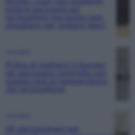
Anche i capi neri possono
essere asciugati sui
termosifoni ma basta non
sbagliare per evitare aloni
Termosifoni
Prima di metterci il bucato
ad asciugare controlla con
questo test la temperatura
del termosifone
Termosifoni
Gli asciugamani sul