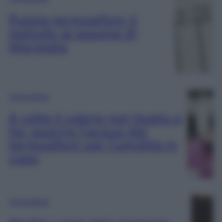
Pulizia termosifoni: il
metodo al sapone di
Marsiglia
Termosifoni
A volte il calore non basta a
far sparire l’acqua dei
termosifoni per l’umidità in
casa
Termosifoni