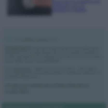
Bracciali in argento più
luminosi con un
semplice rimedio
Vivodibenessere.it
è il sito per i rimedi naturali e la cura della casa e
del giardino con consigli utili per tutti i piccoli problemi quotidiani.
Troverai ogni giorno nuove idee per la tua casa, il fai da te, le pulizie, i
trucchi della nonna e l’ecosostenibilità.
© Vivodibenessere – Meraki s.r.l.s., Via Siro Solazzi 1 – 80131 Napoli –
P.IVA: 09902551218. Le immagini presenti in questo sito web sono di
proprietà di Meraki s.r.l.s.
Chi siamo
La redazione
Contattaci
Disclaimer
Il nostro libro
Notifiche
Preferenze privacy
Mappa del sito