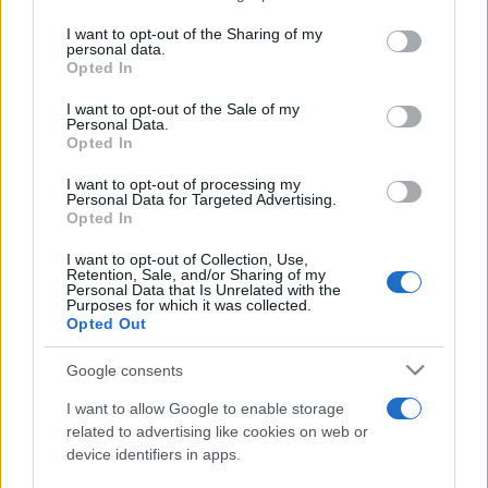
on the IAB’s List of Downstream Participants that may further
I want to opt-out of the Sharing of my
disclose it to other third parties.
personal data.
Opted In
Please note that this website/app uses one or more Google
services and may gather and store information including but
I want to opt-out of the Sale of my
Personal Data.
not limited to your visit or usage behaviour. You may click to
Opted In
grant or deny consent to Google and its third-party tags to
use your data for below specified purposes in below Google
I want to opt-out of processing my
consent section.
Personal Data for Targeted Advertising.
Opted In
I want to opt-out of Collection, Use,
Retention, Sale, and/or Sharing of my
Personal Data that Is Unrelated with the
Purposes for which it was collected.
Opted Out
Google consents
I want to allow Google to enable storage
related to advertising like cookies on web or
device identifiers in apps.