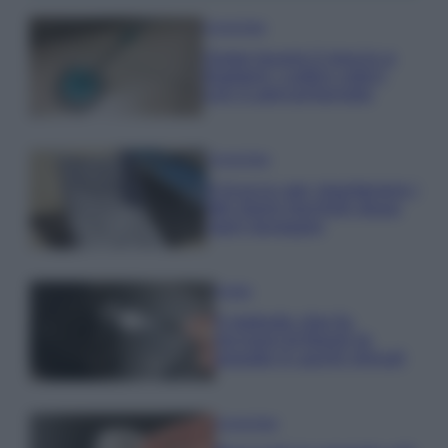
Come fare
Come lavare il mocio e
togliere i cattivi odori
con il percarbonato
Come fare
Il trucco per mantenere i
teli mare morbidi dopo
ogni lavaggio
Pulizie
Il metodo che fa
tornare brillanti le
posate in pochi minuti
Come fare