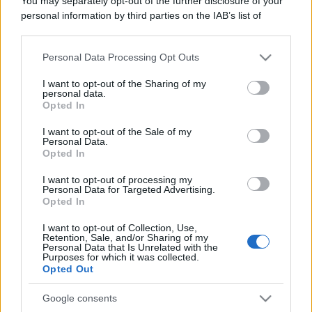
You may separately opt-out of the further disclosure of your
personal information by third parties on the IAB’s list of
downstream participants.
Personal Data Processing Opt Outs
This information may also be disclosed by us to third parties
on the IAB’s List of Downstream Participants that may further
I want to opt-out of the Sharing of my
disclose it to other third parties.
personal data.
Opted In
Please note that this website/app uses one or more Google
services and may gather and store information including but
I want to opt-out of the Sale of my
Personal Data.
not limited to your visit or usage behaviour. You may click to
Opted In
grant or deny consent to Google and its third-party tags to
use your data for below specified purposes in below Google
I want to opt-out of processing my
consent section.
Personal Data for Targeted Advertising.
Opted In
I want to opt-out of Collection, Use,
Retention, Sale, and/or Sharing of my
Personal Data that Is Unrelated with the
Purposes for which it was collected.
Opted Out
Google consents