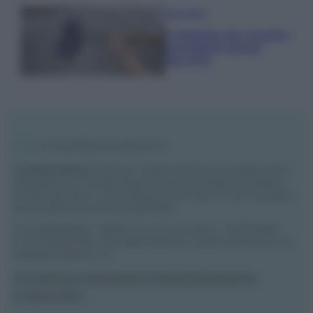
Pavimenti
Il metodo per lavare i
pavimenti senza
secchio
Vivodibenessere.it
è il sito per i rimedi naturali e la cura della casa e
del giardino con consigli utili per tutti i piccoli problemi quotidiani.
Troverai ogni giorno nuove idee per la tua casa, il fai da te, le pulizie, i
trucchi della nonna e l’ecosostenibilità.
© Vivodibenessere – Meraki s.r.l.s., Via Siro Solazzi 1 – 80131 Napoli –
P.IVA: 09902551218. Le immagini presenti in questo sito web sono di
proprietà di Meraki s.r.l.s.
Chi siamo
La redazione
Contattaci
Disclaimer
Il nostro libro