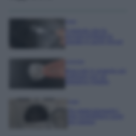
Pulizie
Il metodo che fa
tornare brillanti le
posate in pochi minuti
Come fare
Bracciali in argento più
luminosi con un
semplice rimedio
Pulizie
Tre elettrodomestici
che andrebbero puliti
più spesso