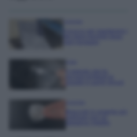
Come fare
Il trucco per mantenere i
teli mare morbidi dopo
ogni lavaggio
Pulizie
Il metodo che fa
tornare brillanti le
posate in pochi minuti
Come fare
Bracciali in argento più
luminosi con un
semplice rimedio