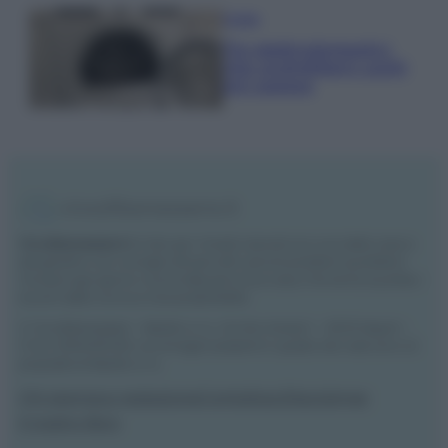
Pulizie
Tre elettrodomestici
che andrebbero puliti
più spesso
Vivodibenessere.it
è il sito per i rimedi naturali e la cura della casa e
del giardino con consigli utili per tutti i piccoli problemi quotidiani.
Troverai ogni giorno nuove idee per la tua casa, il fai da te, le pulizie, i
trucchi della nonna e l’ecosostenibilità.
© Vivodibenessere – Meraki s.r.l.s., Via Siro Solazzi 1 – 80131 Napoli –
P.IVA: 09902551218. Le immagini presenti in questo sito web sono di
proprietà di Meraki s.r.l.s.
Chi siamo
La redazione
Contattaci
Disclaimer
Il nostro libro