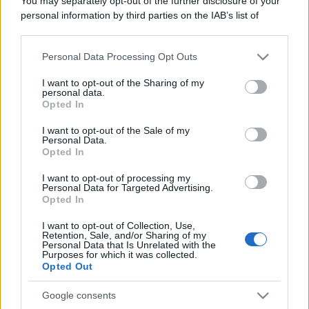
You may separately opt-out of the further disclosure of your
personal information by third parties on the IAB’s list of
downstream participants.
Personal Data Processing Opt Outs
This information may also be disclosed by us to third parties
on the IAB’s List of Downstream Participants that may further
I want to opt-out of the Sharing of my
disclose it to other third parties.
personal data.
Opted In
Please note that this website/app uses one or more Google
services and may gather and store information including but
I want to opt-out of the Sale of my
Personal Data.
not limited to your visit or usage behaviour. You may click to
Opted In
grant or deny consent to Google and its third-party tags to
use your data for below specified purposes in below Google
I want to opt-out of processing my
consent section.
Personal Data for Targeted Advertising.
Opted In
I want to opt-out of Collection, Use,
Retention, Sale, and/or Sharing of my
Personal Data that Is Unrelated with the
Purposes for which it was collected.
Opted Out
Google consents