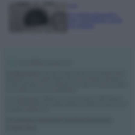
Pulizie
Tre elettrodomestici
che andrebbero puliti
più spesso
Vivodibenessere.it
è il sito per i rimedi naturali e la cura della casa e
del giardino con consigli utili per tutti i piccoli problemi quotidiani.
Troverai ogni giorno nuove idee per la tua casa, il fai da te, le pulizie, i
trucchi della nonna e l’ecosostenibilità.
© Vivodibenessere – Meraki s.r.l.s., Via Siro Solazzi 1 – 80131 Napoli –
P.IVA: 09902551218. Le immagini presenti in questo sito web sono di
proprietà di Meraki s.r.l.s.
Chi siamo
La redazione
Contattaci
Disclaimer
Il nostro libro