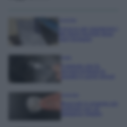
Come fare
Il trucco per mantenere i
teli mare morbidi dopo
ogni lavaggio
Pulizie
Il metodo che fa
tornare brillanti le
posate in pochi minuti
Come fare
Bracciali in argento più
luminosi con un
semplice rimedio