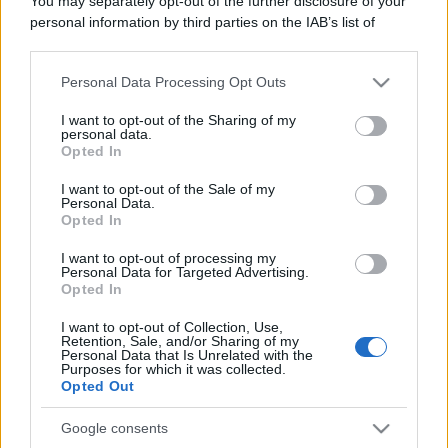
You may separately opt-out of the further disclosure of your
personal information by third parties on the IAB’s list of
downstream participants.
Personal Data Processing Opt Outs
This information may also be disclosed by us to third parties
on the IAB’s List of Downstream Participants that may further
I want to opt-out of the Sharing of my
disclose it to other third parties.
personal data.
Opted In
Please note that this website/app uses one or more Google
services and may gather and store information including but
I want to opt-out of the Sale of my
Personal Data.
not limited to your visit or usage behaviour. You may click to
Opted In
grant or deny consent to Google and its third-party tags to
use your data for below specified purposes in below Google
I want to opt-out of processing my
consent section.
Personal Data for Targeted Advertising.
Opted In
I want to opt-out of Collection, Use,
Retention, Sale, and/or Sharing of my
Personal Data that Is Unrelated with the
Purposes for which it was collected.
Opted Out
Google consents