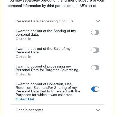
You may separately opt-out of the further disclosure of your
personal information by third parties on the IAB’s list of
downstream participants.
Personal Data Processing Opt Outs
This information may also be disclosed by us to third parties
on the IAB’s List of Downstream Participants that may further
I want to opt-out of the Sharing of my
disclose it to other third parties.
personal data.
Opted In
Please note that this website/app uses one or more Google
services and may gather and store information including but
I want to opt-out of the Sale of my
Personal Data.
not limited to your visit or usage behaviour. You may click to
Opted In
grant or deny consent to Google and its third-party tags to
use your data for below specified purposes in below Google
I want to opt-out of processing my
consent section.
Personal Data for Targeted Advertising.
Opted In
I want to opt-out of Collection, Use,
Retention, Sale, and/or Sharing of my
Personal Data that Is Unrelated with the
Purposes for which it was collected.
Opted Out
Google consents