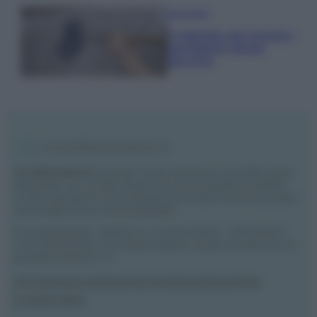
Pavimenti
Il metodo per lavare i
pavimenti senza
secchio
Vivodibenessere.it
è il sito per i rimedi naturali e la cura della casa e
del giardino con consigli utili per tutti i piccoli problemi quotidiani.
Troverai ogni giorno nuove idee per la tua casa, il fai da te, le pulizie, i
trucchi della nonna e l’ecosostenibilità.
© Vivodibenessere – Meraki s.r.l.s., Via Siro Solazzi 1 – 80131 Napoli –
P.IVA: 09902551218. Le immagini presenti in questo sito web sono di
proprietà di Meraki s.r.l.s.
Chi siamo
La redazione
Contattaci
Disclaimer
Il nostro libro