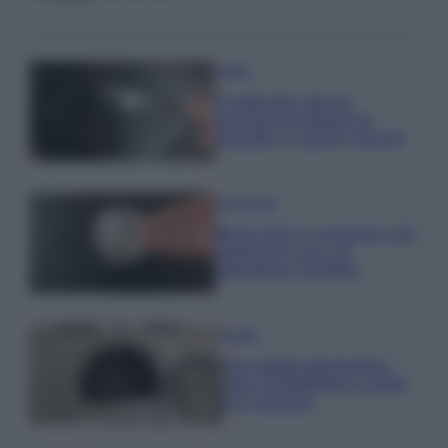
Pulizie
Il metodo che fa
tornare brillanti le
posate in pochi minuti
Come fare
Bracciali in argento più
luminosi con un
semplice rimedio
Pulizie
Tre elettrodomestici
che andrebbero puliti
più spesso