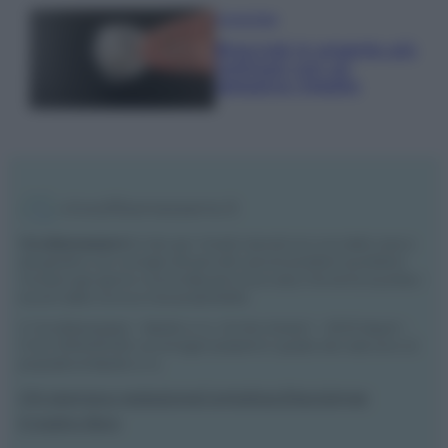
Come fare
Bracciali in argento più
luminosi con un
semplice rimedio
Vivodibenessere.it
è il sito per i rimedi naturali e la cura della casa e
del giardino con consigli utili per tutti i piccoli problemi quotidiani.
Troverai ogni giorno nuove idee per la tua casa, il fai da te, le pulizie, i
trucchi della nonna e l’ecosostenibilità.
© Vivodibenessere – Meraki s.r.l.s., Via Siro Solazzi 1 – 80131 Napoli –
P.IVA: 09902551218. Le immagini presenti in questo sito web sono di
proprietà di Meraki s.r.l.s.
Chi siamo
La redazione
Contattaci
Disclaimer
Il nostro libro