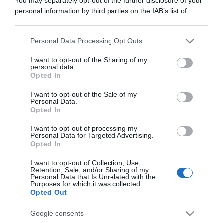
You may separately opt-out of the further disclosure of your
personal information by third parties on the IAB’s list of
downstream participants.
Personal Data Processing Opt Outs
This information may also be disclosed by us to third parties
on the IAB’s List of Downstream Participants that may further
I want to opt-out of the Sharing of my
disclose it to other third parties.
personal data.
Opted In
Please note that this website/app uses one or more Google
services and may gather and store information including but
I want to opt-out of the Sale of my
Personal Data.
not limited to your visit or usage behaviour. You may click to
Opted In
grant or deny consent to Google and its third-party tags to
use your data for below specified purposes in below Google
I want to opt-out of processing my
consent section.
Personal Data for Targeted Advertising.
Opted In
I want to opt-out of Collection, Use,
Retention, Sale, and/or Sharing of my
Personal Data that Is Unrelated with the
Purposes for which it was collected.
Opted Out
Google consents