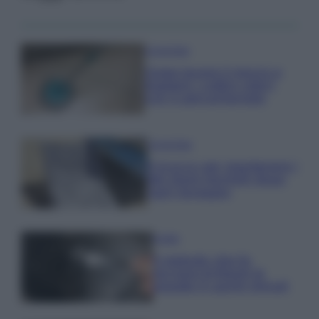
Come fare
Come lavare il mocio e
togliere i cattivi odori
con il percarbonato
Come fare
Il trucco per mantenere i
teli mare morbidi dopo
ogni lavaggio
Pulizie
Il metodo che fa
tornare brillanti le
posate in pochi minuti