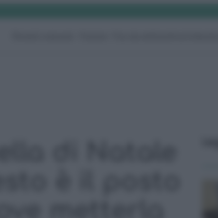
Rimedi naturali
Pulizie
Fai da te
Giardino
Video
G
Le
ella di Natale
sto è il posto
ove metterla