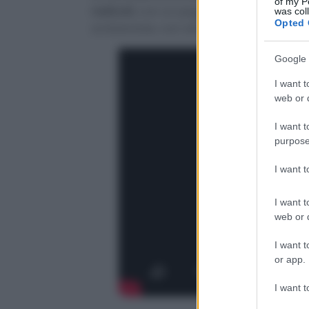
of my P
radicali
, con un peggioramento ancora 
was col
Opted 
ambientale, non idrica.
Google 
I want t
web or d
I want t
purpose
I want 
I want t
web or d
I want t
or app.
I want t