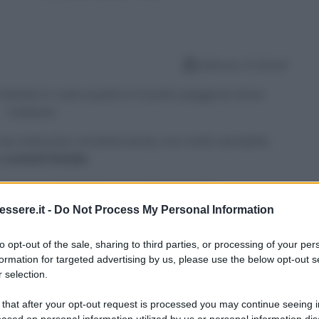
Lettura: 3 minuti
di Natale in casa questo è il posto peggiore dove
metterla
se collocata correttamente, ma molto sensibile
e
correnti fredde
.
 precoce delle foglie non dipende dalle
liata
in casa.
ssere.it -
Do Not Process My Personal Information
are gli errori più comuni e mantenerla decorativa
to opt-out of the sale, sharing to third parties, or processing of your per
formation for targeted advertising by us, please use the below opt-out s
 selection.
osa scoprirai?
 that after your opt-out request is processed you may continue seeing i
ased on personal information utilized by us or personal information dis