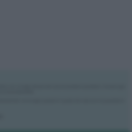
rdino con consigli utili per tutti i piccoli problemi quotidiani. Troverai ogni
 e l’ecosostenibilità.
: 09902551218. Le immagini presenti in questo sito web sono di proprietà di
ro