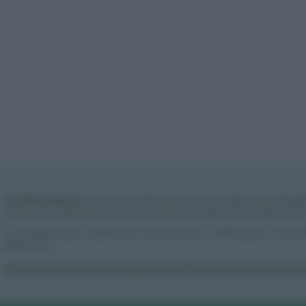
Vivodibenessere.it
è il sito per i rimedi naturali e la cura della casa e del gia
giorno nuove idee per la tua casa, il fai da te, le pulizie, i trucchi della nonna
© Vivodibenessere – Meraki s.r.l.s., Via Siro Solazzi 1 – 80131 Napoli – P.IVA
Meraki s.r.l.s.
Chi siamo
La redazione
Contattaci
Disclaimer
Il nostro lib