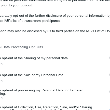
 prior to your opt-out.
rately opt-out of the further disclosure of your personal information by
osifoni
he IAB’s list of downstream participants.
tion may also be disclosed by us to third parties on the IAB’s List of 
 aria secca, condizioni poco compatibili con la
 that may further disclose it to other third parties.
a una fonte di calore può superare facilmente i 24–
 that this website/app uses one or more Google services and may gath
el terriccio e delle foglie.
l Data Processing Opt Outs
including but not limited to your visit or usage behaviour. You may click 
 to Google and its third-party tags to use your data for below specifi
riducendo la traspirazione: le
foglie si afflosciano
,
o opt-out of the Sharing of my personal data.
ogle consent section.
mente, il problema persiste perché l’ambiente
In
ra ideale per la stella di Natale è
compresa tra
o opt-out of the Sale of my Personal Data.
In
della pianta. Le
brattee colorate
perdono turgore e
to opt-out of processing my Personal Data for Targeted
no secchi e la pianta appare spenta. Aumentare
ing.
ttoposte a stress, assorbono meno.
In
o opt-out of Collection, Use, Retention, Sale, and/or Sharing
ondizioni può portare rapidamente a
marciumi