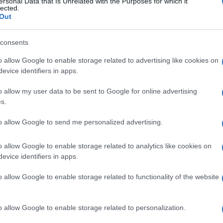
ersonal Data that Is Unrelated with the Purposes for which it
più rapido. La prima correzione da fare è sempre
lected.
Out
consents
o allow Google to enable storage related to advertising like cookies on
evice identifiers in apps.
o allow my user data to be sent to Google for online advertising
s.
to allow Google to send me personalized advertising.
o allow Google to enable storage related to analytics like cookies on
evice identifiers in apps.
o allow Google to enable storage related to functionality of the website
o allow Google to enable storage related to personalization.