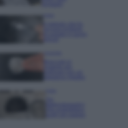
lavaggio
Pulizie
Il metodo che fa
tornare brillanti
le posate in pochi
minuti
Come fare
Bracciali in
argento più
luminosi con un
semplice rimedio
Pulizie
Tre
elettrodomestici
che andrebbero
puliti più spesso