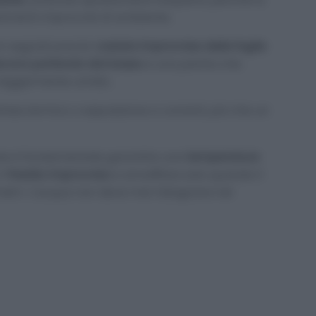
amenti improvvisi di ambiente.
n segnali precisi:
caduta improvvisa delle foglie
liscono partendo dal basso
e una pianta che
 leggermente umido.
ress termico o esposizione a correnti, più che un
lute è fondamentale garantire una
temperatura
il
freddo improvviso
e annaffiare solo quando il
imetri. L’acqua non deve mai ristagnare nel