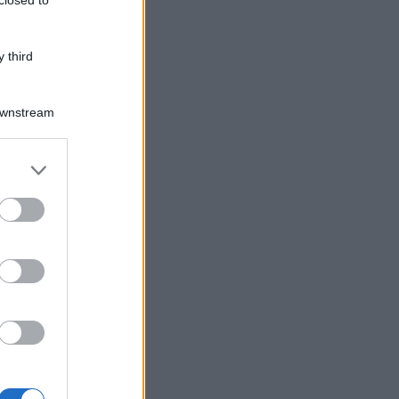
 third
Downstream
er and store
to grant or
ed purposes