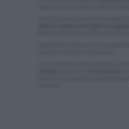
stella di Natale reagisce male ai cambi
Una collocazione errata si manifesta co
inferiori
,
brattee molli
,
foglie che ingial
appare afflosciata anche con terriccio
Questi sintomi indicano quasi sempre st
problema di acqua o nutrimento.
Per mantenere la stella di Natale in sa
costante
, evitare sia il
calore diretto
sia 
terriccio risulta asciutto nei primi cent
sottovaso.