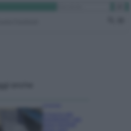
Cerca
ruppo Facebook
ggi anche
Come fare
Il trucco per
mantenere i teli
mare morbidi
dopo ogni