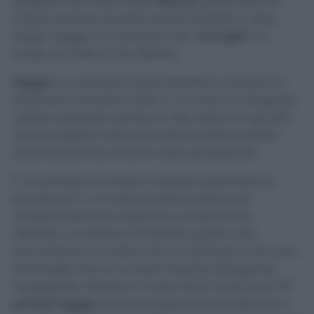
spiegare il principio della
felicità
, questo perchè
troppo danese da poter essere tradotto in altre
lingue. Hygge è un principio che “
Accoglie
” un
modo, uno stile di vita (felice).
Hygge
è un principio quasi idealistico che però in
Danimarca rendono reale. E’ un modo di mangiare,
vestirsi, preparare del buon cibo, stare con gli altri
che ha aspetti molto più profondi dalle semplici
azioni banali che si fanno nella quotidianità.
E’ un principio di unione, di legami personali ed
emozionali. E’ un modo di stare insieme per
riscoprire davvero il piacere e l’importanza
dell’altro, un insieme di individui positivi che
arricchiscono la nostra vita. Un esempio? Una cena
di famiglia dove si sa stare insieme dialogando,
mangiando, ridendo in modo FELICE: Quali sono i
5
principi Hygge
da tener presente per la felicità e il