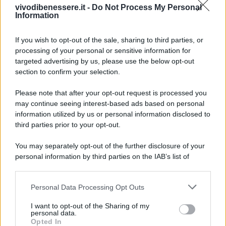
vivodibenessere.it -
Do Not Process My Personal
e cercate di ricreare punto per punto i consigli. Una
Information
casa accogliente, rapporti interpersonali sereni,
cibo, ritagliarsi momenti unici e accoglienti. Niente
If you wish to opt-out of the sale, sharing to third parties, or
è impossibile,
“Yes, You can”,
il popolo danese
processing of your personal or sensitive information for
docet.
targeted advertising by us, please use the below opt-out
section to confirm your selection.
Please note that after your opt-out request is processed you
may continue seeing interest-based ads based on personal
information utilized by us or personal information disclosed to
third parties prior to your opt-out.
You may separately opt-out of the further disclosure of your
personal information by third parties on the IAB’s list of
downstream participants.
Personal Data Processing Opt Outs
This information may also be disclosed by us to third parties
on the IAB’s List of Downstream Participants that may further
I want to opt-out of the Sharing of my
disclose it to other third parties.
personal data.
Leggi anche
Opted In