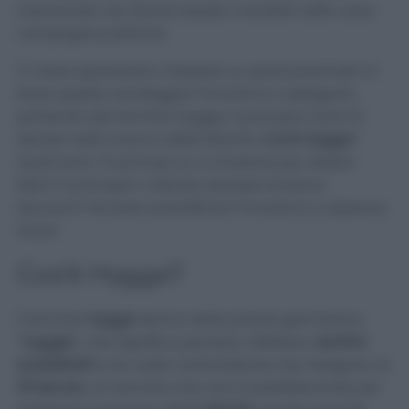
menzionato da diversi leader mondiali nelle varie
campagne politiche.
Ci viene spontaneo chiedere su quali parametri si
basa questo sondaggio? Proviamo a spiegarlo
partendo dal termine Hygge, il principio (anzi 5)
danesi nella ricerca della felicità.
Cos’è Hygge
?
Quali sono i 5 principi su cui basarsi per essere
felici? Il principio-metodo danese funziona
davvero? Ha basi scientifiche? Proviamo a saperne
di più.
Cos’è Hygge?
Il termine
Hygge
deriva dalla parola germanica
“
hyggja
“, che significa pensare, riflettere,
sentirsi
soddisfatti
e ha radici antichissime che risalgono al
19°secolo
. Un termine che non è soddisfacente per