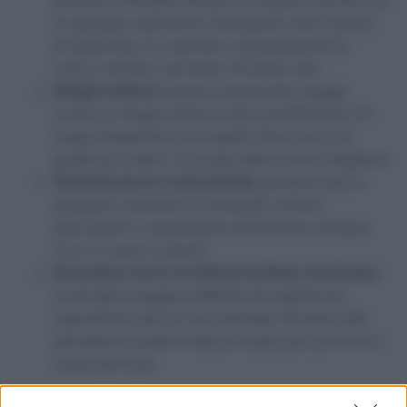
pensare. Pensate sempre di essere membro di
un gruppo, elemento necessario alla riuscita
di qualcosa. Es. membro nel preparare la
cena, membro nel team di lavoro etc
Rifugio esterno
: pensa al principio Hygge
come un rifugio esterno alla quotidianità, Un
luogo rilassante e tranquillo dove non si è
giudicati e altro. Un luogo felice dove rifugiarsi
Dimenticare le controversie:
pensare solo a
dialoghi costruttivi e tranquilli, evitare
discussioni e soprattutto perdonare sempre
(con il cuore in pace)
Ricordare che è un fattore limitato nel tempo:
il principio Hygge è difficile da applicare
soprattutto per un non danese. Pensare alle
sensazioni positive del principio per portarlo a
lungo termine
Volete essere felici? Leggete i principi danesi Hygge