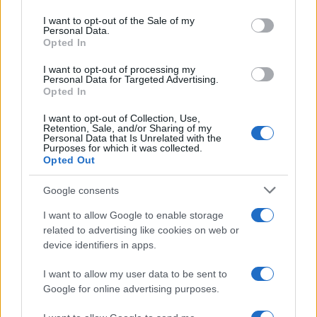
Please note that this website/app uses one or more Google
services and may gather and store information including but
I want to opt-out of the Sale of my
Personal Data.
not limited to your visit or usage behaviour. You may click to
Opted In
grant or deny consent to Google and its third-party tags to
Come fare
use your data for below specified purposes in below Google
I want to opt-out of processing my
Il trucco per mantenere i
consent section.
Personal Data for Targeted Advertising.
teli mare morbidi dopo
Opted In
ogni lavaggio
I want to opt-out of Collection, Use,
Retention, Sale, and/or Sharing of my
Personal Data that Is Unrelated with the
Pulizie
Purposes for which it was collected.
Opted Out
Il metodo che fa
tornare brillanti le
Google consents
posate in pochi minuti
I want to allow Google to enable storage
related to advertising like cookies on web or
Come fare
device identifiers in apps.
Bracciali in argento più
I want to allow my user data to be sent to
luminosi con un
semplice rimedio
Google for online advertising purposes.