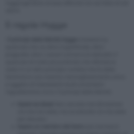
raggiungimento di essa affinchè non sia fatta di soli
attimi.
5 regole Hygge
I
5 principi della felicità Hygge
si basano su
qualcosa che va oltre il superficiale, oltre i
pregiudizi, oltre i canoni comuni e le abitudini. E’
qualcosa di molto più profondo che affonda le
radici in un altro principio cardine che fa della
Danimarca una nazione meravigliosamente unica
e oggetto di interessanti studi universitari:
l’egualitarismo. Ecco i 5 principi della felicità:
Essere se stessi
: Non cercate mai dimostrare
ciò che non siete, ma avvalorate ciò che siete
per davvero
Essere un membro del team
: più che fare è