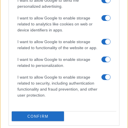
I want to allow Google to send me
Pulizie
personalized advertising.
Tre elettrodomestici
I want to allow Google to enable storage
che andrebbero puliti
related to analytics like cookies on web or
più spesso
device identifiers in apps.
I want to allow Google to enable storage
related to functionality of the website or app.
I want to allow Google to enable storage
related to personalization.
Vivodibenessere.it
è il sito per i rimedi naturali e la cura della casa e
del giardino con consigli utili per tutti i piccoli problemi quotidiani.
I want to allow Google to enable storage
Troverai ogni giorno nuove idee per la tua casa, il fai da te, le pulizie, i
related to security, including authentication
trucchi della nonna e l’ecosostenibilità.
functionality and fraud prevention, and other
© Vivodibenessere – Meraki s.r.l.s., Via Siro Solazzi 1 – 80131 Napoli –
user protection.
P.IVA: 09902551218. Le immagini presenti in questo sito web sono di
proprietà di Meraki s.r.l.s.
Chi siamo
La redazione
Contattaci
Disclaimer
CONFIRM
Il nostro libro