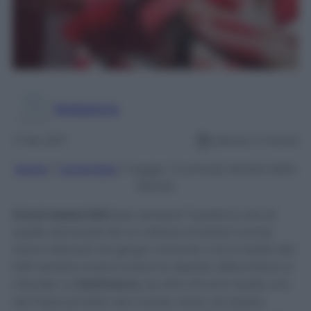
Redazione
3 Feb 2017
Lettura: 3 minuti
Home
/
Come fare
/
Hygge: i 5 principi danesi della
felicità
Si può essere felici
per sempre? Questa è una di
quelle domande da un milione di dollari (come
siamo abituati nel gergo comune), ma la realtà dei
fatti sembra avere invece la risposa: affermativa si
intende! La
Danimarca
, da oltre 30 anni risulta uno
dei Paesi più felici del mondo, tanto da essere