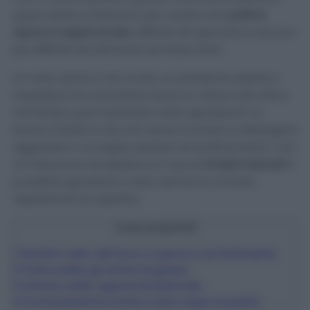
quasi subito e finiscono per creare una
patina
opaca e appiccicosa
, difficile da ignorare e ancora
più difficile da eliminare se trascurata.
Un vetro sporco non è solo un problema estetico:
impedisce di controllare bene la cottura dei cibi e,
nel tempo, può trattenere odori sgradevoli. La
buona notizia è che non serve ricorrere a detergenti
aggressivi o a lunghe sessioni di strofinamento. Con
un intervento tempestivo e l’uso di
rimedi naturali
è
possibile sgrassare il vetro del forno a fondo,
rispettando le superfici.
Cosa scoprirai?
1
Perché il vetro del forno si sporca così facilmente
2
Pulire subito gli schizzi di grasso
3
Limone, aceto oppure bicarbonato
4
Come prevenire schizzi e aloni dopo la pulizia