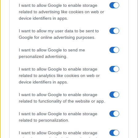
I want to allow Google to enable storage
related to advertising like cookies on web or
Come fare
device identifiers in apps.
Bracciali in argento più
I want to allow my user data to be sent to
luminosi con un
semplice rimedio
Google for online advertising purposes.
I want to allow Google to send me
personalized advertising.
Pulizie
Tre elettrodomestici
I want to allow Google to enable storage
che andrebbero puliti
related to analytics like cookies on web or
più spesso
device identifiers in apps.
I want to allow Google to enable storage
related to functionality of the website or app.
I want to allow Google to enable storage
related to personalization.
Vivodibenessere.it
è il sito per i rimedi naturali e la cura della casa e
del giardino con consigli utili per tutti i piccoli problemi quotidiani.
I want to allow Google to enable storage
Troverai ogni giorno nuove idee per la tua casa, il fai da te, le pulizie, i