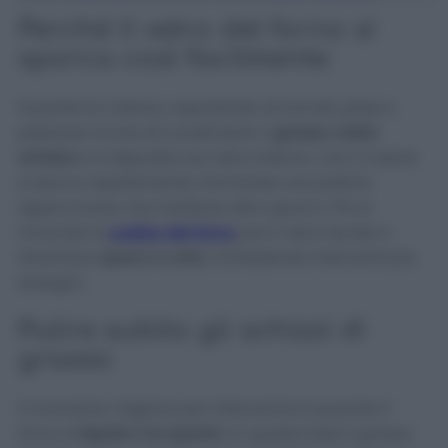
Perché il vetro del forno si
sporca così facilmente
Durante la cottura, soprattutto di arrosti, pizze e
pietanze ricche di condimenti, il
grasso caldo
schizza
e si deposita sul vetro interno. Con il calore
si secca rapidamente, formando una patina
appiccicosa che trattiene altro sporco. Più si
rimanda la
pulizia del forno
, più il vetro tende a
diventare
opaco e unto
, richiedendo interventi più
energici.
Pulire subito gli schizzi di
grasso
Il momento migliore per intervenire è quando il
forno è
tiepido ma spento
. In questa fase il grasso