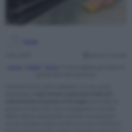
Giulia
3 Gen 2026
Lettura: 3 minuti
Home
/
Pulizie
/
Forno
/
Come togliere gli schizzi di
grasso dal vetro del forno
Quando il forno viene utilizzato con una certa
frequenza, il
vetro tende a sporcarsi molto più
velocemente di quanto si immagini
. Gli schizzi di
grasso e d’olio sono una conseguenza normale
della cottura, soprattutto quando si preparano
arrosti, lasagne, pizze o piatti ricchi di condimenti.
Con il calore elevato, queste macchie si seccano