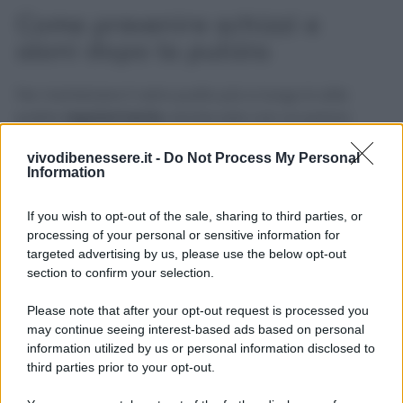
Come prevenire schizzi e
aloni dopo la pulizia
Per mantenere il vetro pulito più a lungo è utile
pulirlo
regolarmente
, anche solo con un panno
umido dopo l’uso. Utilizzare coperchi o teglie più
vivodibenessere.it -
Do Not Process My Personal
alte riduce gli schizzi, mentre asciugare sempre
Information
bene il vetro dopo la pulizia evita la formazione di
aloni
. Con piccoli gesti costanti, la pulizia del forno
If you wish to opt-out of the sale, sharing to third parties, or
diventa più semplice e decisamente meno
processing of your personal or sensitive information for
faticosa.
targeted advertising by us, please use the below opt-out
section to confirm your selection.
Please note that after your opt-out request is processed you
may continue seeing interest-based ads based on personal
information utilized by us or personal information disclosed to
third parties prior to your opt-out.