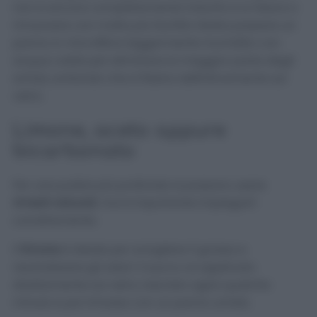
non è ancora completamente indurito e si riesce a
rimuovere con molta più facilità. Basta passare un
panno in microfibra leggermente inumidito con
acqua calda per eliminare la maggior parte degli
schizzi, evitando che si fissino definitivamente sul
vetro.
Limone, aceto oppure
bicarbonato
Per una pulizia più profonda si possono usare
rimedi naturali
, ma è importante impiegarli
correttamente.
Il
limone
è ideale per sciogliere il grasso e
neutralizzare gli odori: il succo va applicato
direttamente sul vetro, lasciato agire qualche
minuto e poi rimosso con un panno umido.