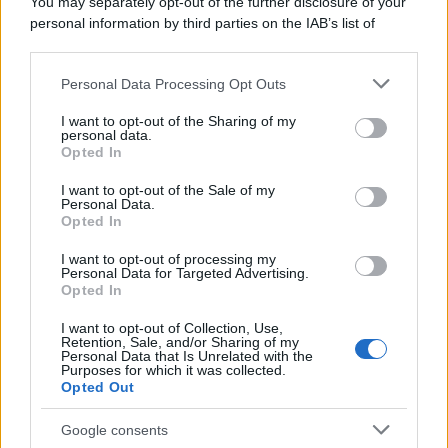
You may separately opt-out of the further disclosure of your
personal information by third parties on the IAB’s list of
downstream participants.
Personal Data Processing Opt Outs
This information may also be disclosed by us to third parties
on the IAB’s List of Downstream Participants that may further
I want to opt-out of the Sharing of my
disclose it to other third parties.
personal data.
Leggi anche
Opted In
Please note that this website/app uses one or more Google
services and may gather and store information including but
I want to opt-out of the Sale of my
Personal Data.
not limited to your visit or usage behaviour. You may click to
Opted In
grant or deny consent to Google and its third-party tags to
Come fare
use your data for below specified purposes in below Google
I want to opt-out of processing my
Il trucco per mantenere i
consent section.
Personal Data for Targeted Advertising.
teli mare morbidi dopo
Opted In
ogni lavaggio
I want to opt-out of Collection, Use,
Retention, Sale, and/or Sharing of my
Personal Data that Is Unrelated with the
Pulizie
Purposes for which it was collected.
Opted Out
Il metodo che fa
tornare brillanti le
Google consents
posate in pochi minuti