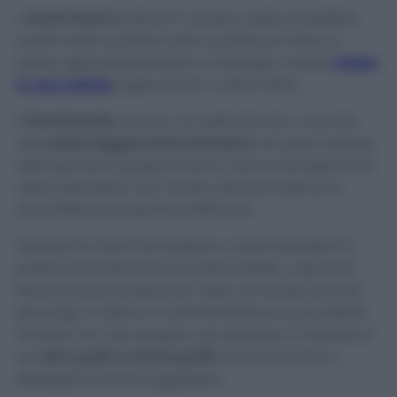
L’
aceto bianco
, diluito in acqua calda, è perfetto
contro aloni e patine unte: si passa sul vetro, si
lascia agire brevemente e si asciuga. Inoltre
messo
in una ciotola
toglie anche i cattivi odori.
Il
bicarbonato
, invece, va usato da solo, creando
una
pasta leggermente abrasiva
con poca acqua,
utile quando il grasso è secco. Non è necessario né
utile mescolarlo con l’aceto, perché insieme si
neutralizzano e perdono efficacia.
Quando le macchie resistono, si può stendere la
pasta di bicarbonato sul vetro freddo, coprendo
bene le zone più sporche. Dopo un tempo di posa
più lungo, lo sporco si ammorbidisce e può essere
rimosso con una spugna non abrasiva. Il risultato è
un
vetro pulito e senza graffi
, senza ricorrere a
detergenti chimici aggressivi.