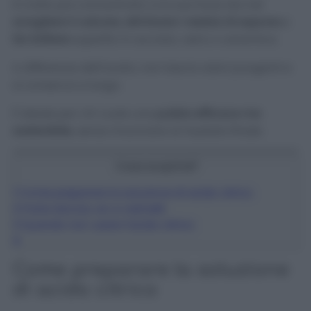
è molto più concentrato, e la sua forza sta nel
sciogliere il calcare
,
eliminare i residui di sapone
e
far brillare
superfici in acciaio, vetro o ceramica.
A differenza dell’aceto, non lascia odori pungenti e
si conserva a lungo.
È ideale per chi vuole una
pulizia efficace ma
sostenibile
, senza rinunciare al risultato finale.
Cosa scoprirai?
1
Come preparare la soluzione di acido citrico
2
Pulire doccia, wc e rubinetti
3
Quando non usare l’acido citrico
4
Come preparare la soluzione
di acido citrico