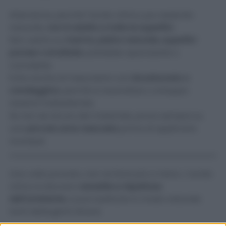
Attenzione, perché l’acido citrico, pur essendo
naturale,
non è adatto a tutte le superfici
.
Non usarlo su
marmo, pietra naturale, superfici
porose o smaltate
: potrebbe opacizzarle o
corroderle.
Evita anche di mescolarlo con
bicarbonato o
candeggina
, perché si neutralizza o sviluppa
reazioni indesiderate.
Se non sei sicura del materiale, prova sempre su
una
piccola zona nascosta
prima di applicarlo
ovunque.
Una volta provato, non ne farai più a meno. L’acido
citrico è davvero
versatile e rispettoso
dell’ambiente
, e può sostituire in modo naturale
tanti detergenti diversi.