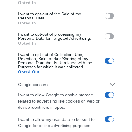
Leggi anche
Opted In
Please note that this website/app uses one or more Google
services and may gather and store information including but
I want to opt-out of the Sale of my
Personal Data.
not limited to your visit or usage behaviour. You may click to
Opted In
grant or deny consent to Google and its third-party tags to
Pulizie
use your data for below specified purposes in below Google
I want to opt-out of processing my
Il metodo che fa
consent section.
Personal Data for Targeted Advertising.
tornare brillanti le
Opted In
posate in pochi minuti
I want to opt-out of Collection, Use,
Retention, Sale, and/or Sharing of my
Personal Data that Is Unrelated with the
Come fare
Purposes for which it was collected.
Opted Out
Bracciali in argento più
luminosi con un
Google consents
semplice rimedio
I want to allow Google to enable storage
related to advertising like cookies on web or
Pulizie
device identifiers in apps.
Tre elettrodomestici
I want to allow my user data to be sent to
che andrebbero puliti
più spesso
Google for online advertising purposes.