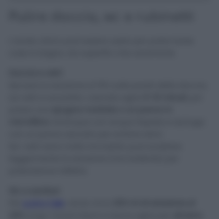
Pulire doccia, wc e rubinetti
L’acido citrico può essere usato per pulire tante
cose in bagno, sia superfici che ceramiche
Doccia e vetri
Spruzza la soluzione al 15% sulle pareti della doccia,
sui vetri e sul piatto. Lasciala agire
5-10 minuti
, poi
passa una
spugna morbida o un panno in
microfibra
. Sciacqua con acqua tiepida e asciuga
con un panno asciutto per evitare aloni.
Se i vetri sono molto incrostati, puoi scaldare
leggermente la soluzione (non bollente) per
potenziarne l’effetto.
Wc e sanitari
Per
pulire il
wc
, versa circa
200 ml di soluzione al
20%
lungo i bordi interni e lascia agire per
almeno