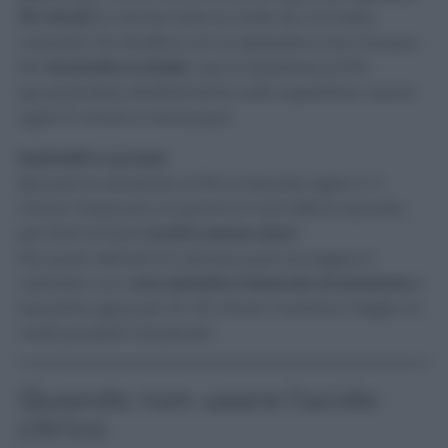
30 minuti
(o anche tutta la notte se c’è molto
calcare). Poi strofina con la spazzola e tira l’acqua.
Per
lavandino e bidet
, usa la soluzione al 15%
spruzzandola direttamente sulla superficie. Lascia
agire 5 minuti e risciacqua.
Rubinetti e acciaio
Spruzza la soluzione al 15% e lasciala agire 2-3
minuti. Passa poi un panno in microfibra asciutto
per farli tornare
lucidi e senza aloni
.
Per punti ostinati di calcare, puoi avvolgere il
rubinetto con
una salvietta imbevuta di soluzione
e
lasciarla agire per 15-20 minuti. Funziona meglio di
molti prodotti industriali!
Quando non usare l’acido
citrico