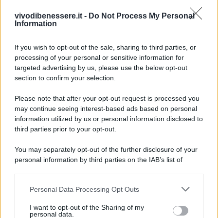
Io lo uso ormai ogni settimana per mantenere il
vivodibenessere.it -
Do Not Process My Personal
bagno
pulito, brillante e profumato
, senza respirare
Information
sostanze chimiche.
Puoi aggiungere alla soluzione qualche
goccia di
If you wish to opt-out of the sale, sharing to third parties, or
olio essenziale di limone o eucalipto
per un effetto
processing of your personal or sensitive information for
rinfrescante.
targeted advertising by us, please use the below opt-out
section to confirm your selection.
Please note that after your opt-out request is processed you
may continue seeing interest-based ads based on personal
information utilized by us or personal information disclosed to
third parties prior to your opt-out.
You may separately opt-out of the further disclosure of your
personal information by third parties on the IAB’s list of
downstream participants.
Personal Data Processing Opt Outs
This information may also be disclosed by us to third parties
on the IAB’s List of Downstream Participants that may further
I want to opt-out of the Sharing of my
disclose it to other third parties.
personal data.