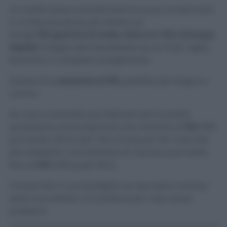
La ricetta base è semplicissima e puoi conservarla
in un flacone spray per diversi usi.
Sciogli
150 grammi di acido citrico in 1 litro d’acqua
tiepida
(meglio demineralizzata se ce l’hai). Agita
bene fino a completo scioglimento.
Questa è la
soluzione al 15%
, perfetta per bagno e
cucina.
Se vuoi un prodotto più delicato per la pulizia
quotidiana, puoi preparare una versione al
10%
(100
g di acido citrico per 1 litro d’acqua). Per macchie
più resistenti o incrostazioni di calcare, puoi salire
fino al
20%
(200 g per litro).
Conservalo in una bottiglia con spruzzino, lontano
dalla luce diretta. Si mantiene per mesi senza
problemi.