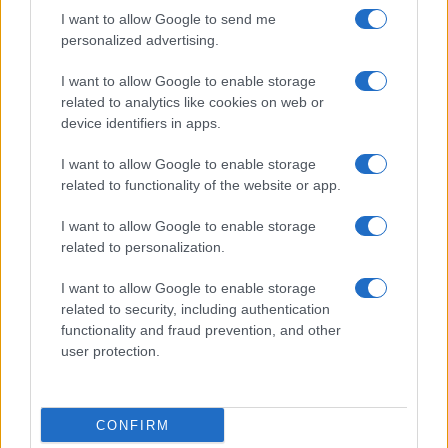
I want to allow Google to send me
personalized advertising.
Pavimenti
Il metodo per lavare i
I want to allow Google to enable storage
pavimenti senza
related to analytics like cookies on web or
secchio
device identifiers in apps.
I want to allow Google to enable storage
related to functionality of the website or app.
I want to allow Google to enable storage
related to personalization.
Vivodibenessere.it
è il sito per i rimedi naturali e la cura della casa e
del giardino con consigli utili per tutti i piccoli problemi quotidiani.
I want to allow Google to enable storage
Troverai ogni giorno nuove idee per la tua casa, il fai da te, le pulizie, i
related to security, including authentication
trucchi della nonna e l’ecosostenibilità.
functionality and fraud prevention, and other
© Vivodibenessere – Meraki s.r.l.s., Via Siro Solazzi 1 – 80131 Napoli –
user protection.
P.IVA: 09902551218. Le immagini presenti in questo sito web sono di
proprietà di Meraki s.r.l.s.
Chi siamo
La redazione
Contattaci
Disclaimer
CONFIRM
Il nostro libro