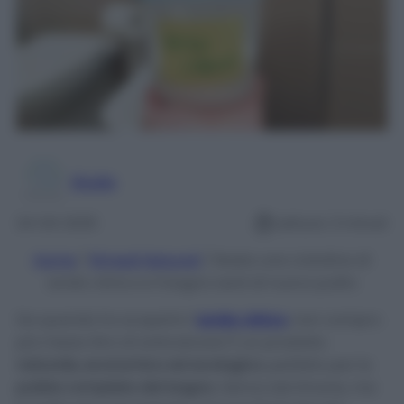
Giulia
24 Ott 2025
Lettura: 3 minuti
Home
/
Rimedi Naturali
/
Basta una ciotolina di
acido citrico e il bagno sarà di nuovo pulito
Da quando ho scoperto l’
acido citrico
, non compro
più mezzo litro di anticalcare! È un prodotto
naturale, economico ed ecologico
, perfetto per la
pulizia completa del bagno
. Deriva dal limone, ma