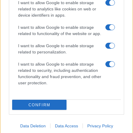
Il metodo che fa
I want to allow Google to enable storage
tornare brillanti le
related to analytics like cookies on web or
posate in pochi minuti
device identifiers in apps.
I want to allow Google to enable storage
related to functionality of the website or app.
I want to allow Google to enable storage
related to personalization.
Vivodibenessere.it
è il sito per i rimedi naturali e la cura della casa e
del giardino con consigli utili per tutti i piccoli problemi quotidiani.
I want to allow Google to enable storage
Troverai ogni giorno nuove idee per la tua casa, il fai da te, le pulizie, i
related to security, including authentication
trucchi della nonna e l’ecosostenibilità.
functionality and fraud prevention, and other
© Vivodibenessere – Meraki s.r.l.s., Via Siro Solazzi 1 – 80131 Napoli –
user protection.
P.IVA: 09902551218. Le immagini presenti in questo sito web sono di
proprietà di Meraki s.r.l.s.
Chi siamo
La redazione
Contattaci
Disclaimer
CONFIRM
Il nostro libro
Data Deletion
Data Access
Privacy Policy
Notifiche
Preferenze privacy
Mappa del sito