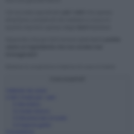
fare una grande fatica!
Ciò accade soprattutto
per i vetri
che spesso
diventano complicati da mettere a nuovo in
quanto lasciano spesso degli
aloni
fastidiosi.
Sapevate che per farli tornare splendenti
potete
usare un ingrediente che non avrete mai
immaginato?
Ebbene sì, scopriamo insieme di cosa si tratta!
Cosa scoprirai?
1
Metodo da usare
2
Altri rimedi per i vetri
2.1
Borotalco
2.2
Aceto bianco
2.3
Bicarbonato di sodio
2.4
Sapone giallo
3
Avvertenze