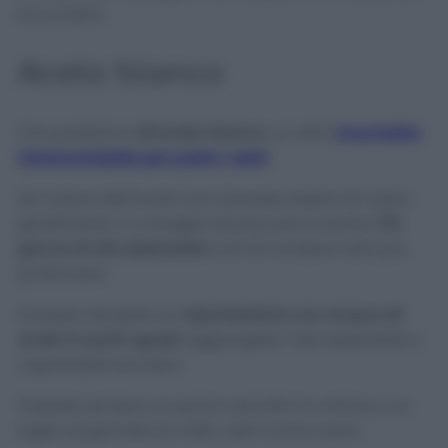
ecco fatto!
Aceto bianco
Ora passiamo
all’aceto bianco
, un altro
trucchetto
intramontabile per pulire i vetri!
Se l’odore dell’aceto non dovesse essere di vostro
gradimento, vi consiglio di procurarvi anche
7/8
gocce di olio essenziale
così da rendere tutto più
profumato!
Dunque riempite un
vaporizzatore con acqua ed
aceto in parti uguali
, aggiungete l’olio essenziale e
vaporizzate sul vetro.
Passate sempre un panno asciutto in cotone o un
foglio di giornate et voilà…vetri come nuovi!