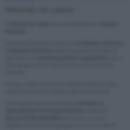
Metodo da usare
Il
metodo da usare
di cui sto parlando è…
l’acqua
frizzante!
Potrebbe sembrare strano, ma
l’anidride carbonica
contenuta all’interno
della bevanda permette di
generare una
reazione pulente e sgrassante
, non a
caso spesso viene usata anche per le macchie
ostinate.
Dunque avete la soluzione ideale proprio in casa
vostra, inoltre è un rimedio super economico!
Tutto quello che dovrete fare è
riempire un
vaporizzatore con acqua frizzante
e qualche
goccia di olio essenziale
nel caso in cui non
vogliate rinunciare a spargere un buon profumo.