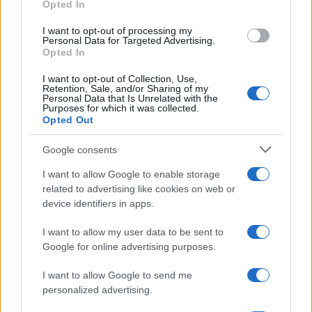
Opted In
grant or deny consent to Google and its third-party tags to
Come fare
use your data for below specified purposes in below Google
I want to opt-out of processing my
Aceto e tè verde insieme
consent section.
Personal Data for Targeted Advertising.
per un detergente
Opted In
semplice e profumato
I want to opt-out of Collection, Use,
Retention, Sale, and/or Sharing of my
Personal Data that Is Unrelated with the
Come fare
Purposes for which it was collected.
Opted Out
Come lavare il mocio e
togliere i cattivi odori
Google consents
con il percarbonato
I want to allow Google to enable storage
related to advertising like cookies on web or
Come fare
device identifiers in apps.
Il trucco per mantenere i
I want to allow my user data to be sent to
teli mare morbidi dopo
ogni lavaggio
Google for online advertising purposes.
I want to allow Google to send me
personalized advertising.
Pulizie