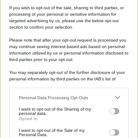
Vi ricordo di provare i rimedi prima in angoli non
If you wish to opt-out of the sale, sharing to third parties, or
visibili per non rischiare di macchiare o
processing of your personal or sensitive information for
danneggiare il vetro.
targeted advertising by us, please use the below opt-out
section to confirm your selection.
Please note that after your opt-out request is processed you
may continue seeing interest-based ads based on personal
information utilized by us or personal information disclosed to
third parties prior to your opt-out.
You may separately opt-out of the further disclosure of your
personal information by third parties on the IAB’s list of
downstream participants.
Personal Data Processing Opt Outs
This information may also be disclosed by us to third parties
on the IAB’s List of Downstream Participants that may further
I want to opt-out of the Sharing of my
disclose it to other third parties.
personal data.
Leggi anche
Opted In
Please note that this website/app uses one or more Google
services and may gather and store information including but
I want to opt-out of the Sale of my
Personal Data.
not limited to your visit or usage behaviour. You may click to