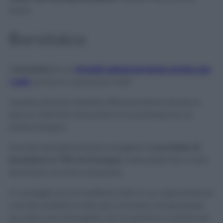
aloni!
Borotalco
Il
borotalco
è un
rimedio estremamente amato per
i vetri
, ormai lo conoscono tutti!
Questa polvere assorbe efficacemente anche lo
sporco ostinato donandovi la lucentezza di cui
avete bisogno.
Dovrete semplicemente sciogliere
1 cucchiaio di
borotalco in 700 ml d’acqua
, mescolate fino a farli
diventare un’unica soluzione.
Vi consiglio poi di trasferire tutto in un vaporizzatore
così da rendere il tutto più comodo e di spruzzare
sul vetro, poi asciugate con un panno in cotone ed