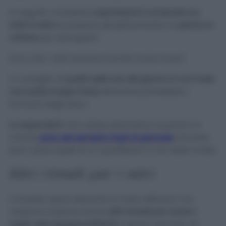
In seguito vi basterà
vaporizzare il composto su
tutto il vetro
e passare semplicemente un
panno in
cotone
per asciugare!
Ecco che i vetri saranno tornati come nuovi!
Vi consiglio di
pulirli nelle ore del giorno in cui il sole
non batte troppo forte
altrimenti potrebbero
formarsi degli aloni.
Lo sapevate?
Una valida alternativa al panno in
cotone
sono dei semplici fogli di giornale
! Dovrete
però usare quelli di un quotidiano e non delle riviste.
Altri rimedi per i vetri
Il rimedio sopra descritto è molto efficace, ma
vediamo insieme anche
altri rimedi per avere i
vostri vetri sempre brillanti
e senza macchie né