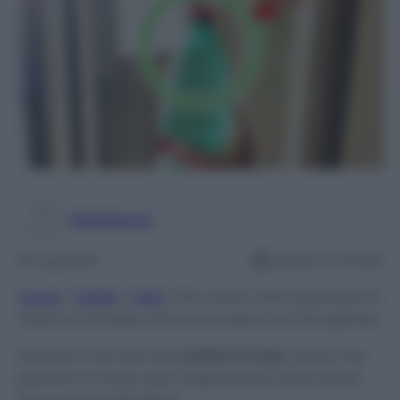
Redazione
20 Lug 2022
Lettura: 3 minuti
Home
/
Pulizie
/
Vetri
/
Per avere i Vetri splendenti ti
basta un Rimedio che non avresti mai immaginato
Quando si dà inizio alle
pulizia di casa
, quello che
speriamo è avere ogni angolo pulito senza dover