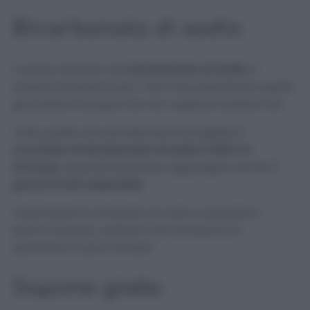
Bicarbonato di sodio
L’azione abrasiva del
bicarbonato di sodio
vi
aiuterà tantissimo per i vetri che presentano quelle
goccioline d’acqua che non vogliono andare via!
Tutto quello che dovrete fare è sciogliere
1
cucchiaio di bicarbonato di sodio in 800 ml
d’acqua
, dopodiché potete aggiungere anche
7
gocce di olio essenziale
.
Vaporizzate il composto sul vetro e passate il
panno asciutto, vedrete che torneranno a
splendere in poco tempo!
Sapone giallo