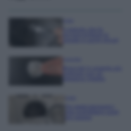
Pulizie
Il metodo che fa
tornare brillanti le
posate in pochi minuti
Come fare
Bracciali in argento più
luminosi con un
semplice rimedio
Pulizie
Tre elettrodomestici
che andrebbero puliti
più spesso