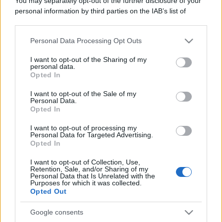
You may separately opt-out of the further disclosure of your
personal information by third parties on the IAB’s list of
downstream participants.
Personal Data Processing Opt Outs
This information may also be disclosed by us to third parties
on the IAB’s List of Downstream Participants that may further
I want to opt-out of the Sharing of my
disclose it to other third parties.
personal data.
Opted In
Please note that this website/app uses one or more Google
services and may gather and store information including but
I want to opt-out of the Sale of my
Personal Data.
not limited to your visit or usage behaviour. You may click to
Opted In
grant or deny consent to Google and its third-party tags to
use your data for below specified purposes in below Google
I want to opt-out of processing my
consent section.
Personal Data for Targeted Advertising.
Opted In
I want to opt-out of Collection, Use,
Retention, Sale, and/or Sharing of my
Personal Data that Is Unrelated with the
Purposes for which it was collected.
Opted Out
Google consents