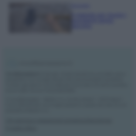
Pavimenti
Il metodo per lavare i
pavimenti senza
secchio
Vivodibenessere.it
è il sito per i rimedi naturali e la cura della casa e
del giardino con consigli utili per tutti i piccoli problemi quotidiani.
Troverai ogni giorno nuove idee per la tua casa, il fai da te, le pulizie, i
trucchi della nonna e l’ecosostenibilità.
© Vivodibenessere – Meraki s.r.l.s., Via Siro Solazzi 1 – 80131 Napoli –
P.IVA: 09902551218. Le immagini presenti in questo sito web sono di
proprietà di Meraki s.r.l.s.
Chi siamo
La redazione
Contattaci
Disclaimer
Il nostro libro