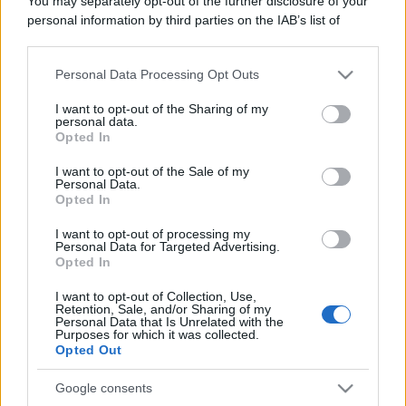
You may separately opt-out of the further disclosure of your
personal information by third parties on the IAB’s list of
downstream participants.
Personal Data Processing Opt Outs
This information may also be disclosed by us to third parties
on the IAB’s List of Downstream Participants that may further
I want to opt-out of the Sharing of my
disclose it to other third parties.
personal data.
Opted In
Please note that this website/app uses one or more Google
services and may gather and store information including but
I want to opt-out of the Sale of my
Personal Data.
not limited to your visit or usage behaviour. You may click to
Opted In
grant or deny consent to Google and its third-party tags to
use your data for below specified purposes in below Google
I want to opt-out of processing my
consent section.
Personal Data for Targeted Advertising.
Opted In
I want to opt-out of Collection, Use,
Retention, Sale, and/or Sharing of my
Personal Data that Is Unrelated with the
Purposes for which it was collected.
Opted Out
Google consents