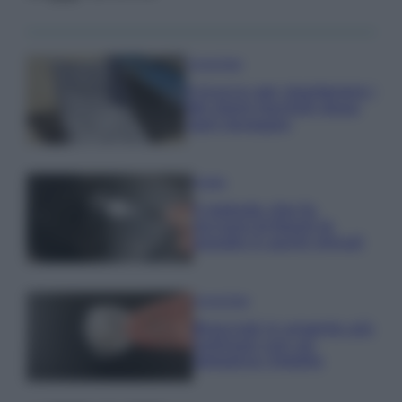
Come fare
Il trucco per mantenere i
teli mare morbidi dopo
ogni lavaggio
Pulizie
Il metodo che fa
tornare brillanti le
posate in pochi minuti
Come fare
Bracciali in argento più
luminosi con un
semplice rimedio