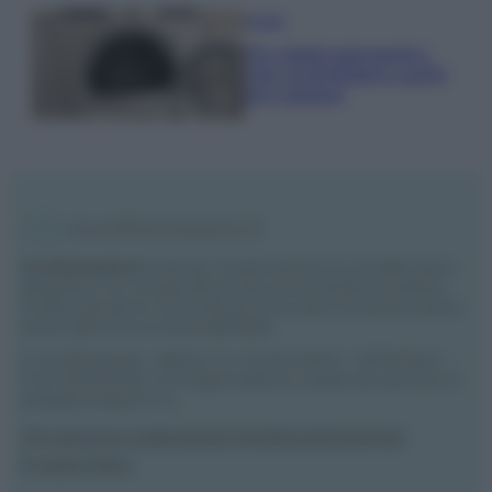
Pulizie
Tre elettrodomestici
che andrebbero puliti
più spesso
Vivodibenessere.it
è il sito per i rimedi naturali e la cura della casa e
del giardino con consigli utili per tutti i piccoli problemi quotidiani.
Troverai ogni giorno nuove idee per la tua casa, il fai da te, le pulizie, i
trucchi della nonna e l’ecosostenibilità.
© Vivodibenessere – Meraki s.r.l.s., Via Siro Solazzi 1 – 80131 Napoli –
P.IVA: 09902551218. Le immagini presenti in questo sito web sono di
proprietà di Meraki s.r.l.s.
Chi siamo
La redazione
Contattaci
Disclaimer
Il nostro libro