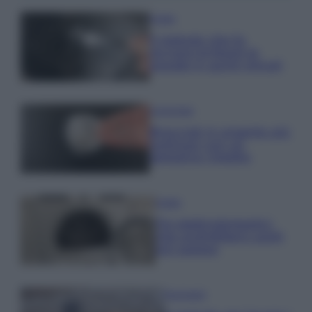
Pulizie
Il metodo che fa
tornare brillanti le
posate in pochi minuti
Come fare
Bracciali in argento più
luminosi con un
semplice rimedio
Pulizie
Tre elettrodomestici
che andrebbero puliti
più spesso
Pavimenti