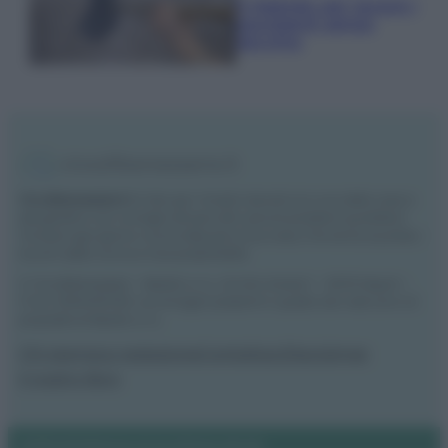
Il metodo per lavare i
pavimenti senza
secchio
Vivodibenessere.it
è il sito per i rimedi naturali e la cura della casa e
del giardino con consigli utili per tutti i piccoli problemi quotidiani.
Troverai ogni giorno nuove idee per la tua casa, il fai da te, le pulizie, i
trucchi della nonna e l’ecosostenibilità.
© Vivodibenessere – Meraki s.r.l.s., Via Siro Solazzi 1 – 80131 Napoli –
P.IVA: 09902551218. Le immagini presenti in questo sito web sono di
proprietà di Meraki s.r.l.s.
Chi siamo
La redazione
Contattaci
Disclaimer
Il nostro libro
Notifiche
Preferenze privacy
Mappa del sito