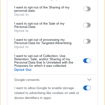
on the IAB’s List of Downstream Participants that may further
I want to opt-out of the Sharing of my
disclose it to other third parties.
personal data.
Opted In
Please note that this website/app uses one or more Google
services and may gather and store information including but
I want to opt-out of the Sale of my
Personal Data.
not limited to your visit or usage behaviour. You may click to
Opted In
grant or deny consent to Google and its third-party tags to
use your data for below specified purposes in below Google
I want to opt-out of processing my
consent section.
Personal Data for Targeted Advertising.
Opted In
I want to opt-out of Collection, Use,
Retention, Sale, and/or Sharing of my
Personal Data that Is Unrelated with the
Purposes for which it was collected.
Opted Out
Google consents
I want to allow Google to enable storage
related to advertising like cookies on web or
device identifiers in apps.