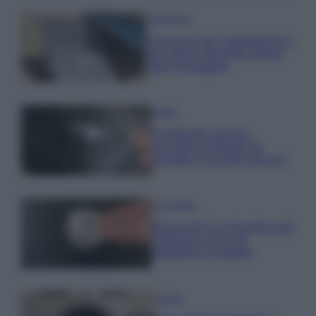
Come fare
Il trucco per mantenere i
teli mare morbidi dopo
ogni lavaggio
Pulizie
Il metodo che fa
tornare brillanti le
posate in pochi minuti
Come fare
Bracciali in argento più
luminosi con un
semplice rimedio
Pulizie