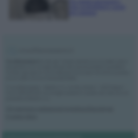
Tre elettrodomestici
che andrebbero puliti
più spesso
Vivodibenessere.it
è il sito per i rimedi naturali e la cura della casa e
del giardino con consigli utili per tutti i piccoli problemi quotidiani.
Troverai ogni giorno nuove idee per la tua casa, il fai da te, le pulizie, i
trucchi della nonna e l’ecosostenibilità.
© Vivodibenessere – Meraki s.r.l.s., Via Siro Solazzi 1 – 80131 Napoli –
P.IVA: 09902551218. Le immagini presenti in questo sito web sono di
proprietà di Meraki s.r.l.s.
Chi siamo
La redazione
Contattaci
Disclaimer
Il nostro libro
Notifiche
Preferenze privacy
Mappa del sito