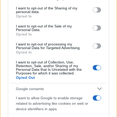
on the IAB’s List of Downstream Participants that may further
I want to opt-out of the Sharing of my
disclose it to other third parties.
personal data.
Opted In
Please note that this website/app uses one or more Google
services and may gather and store information including but
I want to opt-out of the Sale of my
Personal Data.
not limited to your visit or usage behaviour. You may click to
Opted In
grant or deny consent to Google and its third-party tags to
use your data for below specified purposes in below Google
I want to opt-out of processing my
consent section.
Personal Data for Targeted Advertising.
Opted In
I want to opt-out of Collection, Use,
Retention, Sale, and/or Sharing of my
Personal Data that Is Unrelated with the
Purposes for which it was collected.
Opted Out
Google consents
I want to allow Google to enable storage
related to advertising like cookies on web or
device identifiers in apps.