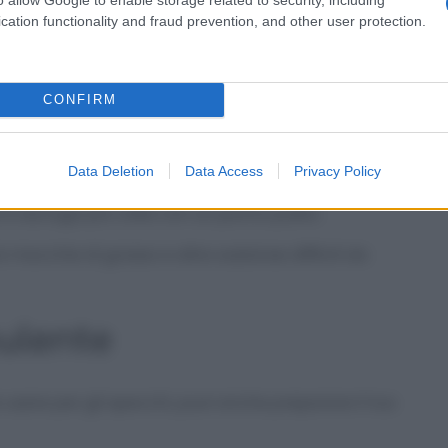
cation functionality and fraud prevention, and other user protection.
chi e non sai in che modo toglierle, un trucchetto
CONFIRM
 infatti, permette di
sciogliere anche lo sporco più
 lucide; scopriamo come usarlo!
Data Deletion
Data Access
Privacy Policy
 giallo su un panno umido
e sfrega delicatamente
 asciuga più volte con un panno pulito.
e macchie di grasso e altre sostanze difficili da
ulente
 usare per gli specchi, puoi anche preparare il tuo