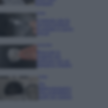
lavaggio
Pulizie
Il metodo che fa
tornare brillanti
le posate in pochi
minuti
Come fare
Bracciali in
argento più
luminosi con un
semplice rimedio
Pulizie
Tre
elettrodomestici
che andrebbero
puliti più spesso