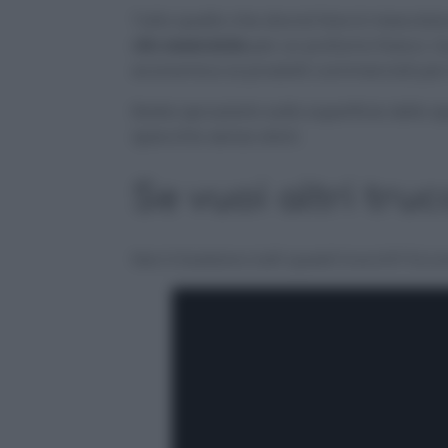
Tutto quello che dovrai fare è mescola
olio essenziale
per un profumo fresco. Q
economica ai prodotti commerciali per l
Basta spruzzarlo sulla superficie dello 
specchio senza aloni.
Se vuoi altri tru
Non ti bastano tutti questi trucchi? Ecco