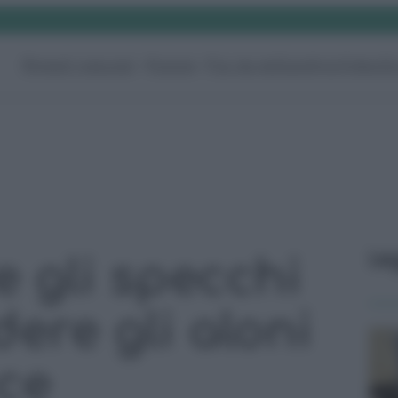
Rimedi naturali
Pulizie
Fai da te
Giardino
Video
G
Le
 gli specchi
ere gli aloni
uce