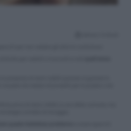
Lettura: 3 minuti
pecchi per non vedere gli aloni in controluce
hiando per vestirti o truccarti e noti
quell’alone
è la presenza di aloni visibili quando si guarda lo
 causato da residui di prodotti per la pulizia o da
ficie priva di aloni, infatti, è una sfida comune, ma
 strategie corrette di lavaggio.
tare questo fastidioso problema
e avere specchi