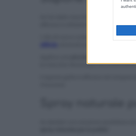
authenti
Se hai delle macchie ostinate sugli spec
efficace è utilizzare
sapone giallo
.
L’olio di cocco contenuto al suo interno,
difficile
, donando superfici ben pulite e
Applica una
piccola quantità di sapone
le macchie. Risciacqua accuratamente e
Il sapone giallo è efficace nel rompere l
rimuovere.
Spray naturale p
Se desideri una soluzione quotidiana da
spray naturale per la pulizia
!