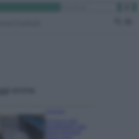
Cerca
ruppo Facebook
ggi anche
Come fare
Il trucco per
mantenere i teli
mare morbidi
dopo ogni