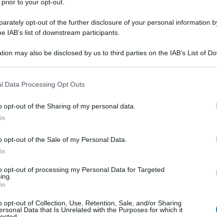
 prior to your opt-out.
ello specchio e
pulisci delicatamente con un
rately opt-out of the further disclosure of your personal information by
 compiendo dei movimenti circolari per non
he IAB’s list of downstream participants.
tion may also be disclosed by us to third parties on the IAB’s List of 
e sporco e aloni in modo efficace e il risultato è
 that may further disclose it to other third parties.
 that this website/app uses one or more Google services and may gath
l Data Processing Opt Outs
including but not limited to your visit or usage behaviour. You may click 
 to Google and its third-party tags to use your data for below specifi
o opt-out of the Sharing of my personal data.
ogle consent section.
In
o di limone
è un altro rimedio naturale utile per la
o opt-out of the Sale of my Personal Data.
de bonus di essere profumato.
In
dare via il calcare e lasciare lo specchio pulito e
to opt-out of processing my Personal Data for Targeted
remamente ostinate.
ing.
In
co fino ad ottenere circa
200 ml di liquido
;
o opt-out of Collection, Use, Retention, Sale, and/or Sharing
tutto in un flacone spray.
ersonal Data that Is Unrelated with the Purposes for which it
lected.