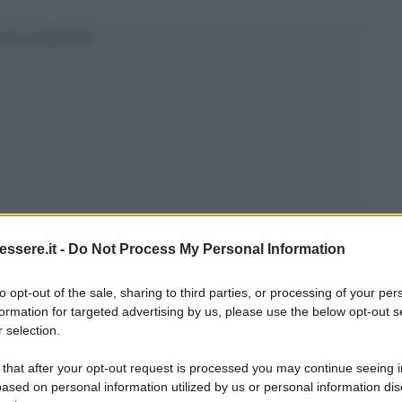
osa scoprirai?
lcol
ssere.it -
Do Not Process My Personal Information
zionale nella pulizia degli specchi e in generale
to opt-out of the sale, sharing to third parties, or processing of your per
formation for targeted advertising by us, please use the below opt-out s
 selection.
liere lo sporco e il calcare senza lasciare alcuna
 that after your opt-out request is processed you may continue seeing i
e di aceto
bianco d’alcol con due parti di acqua
in
ased on personal information utilized by us or personal information dis