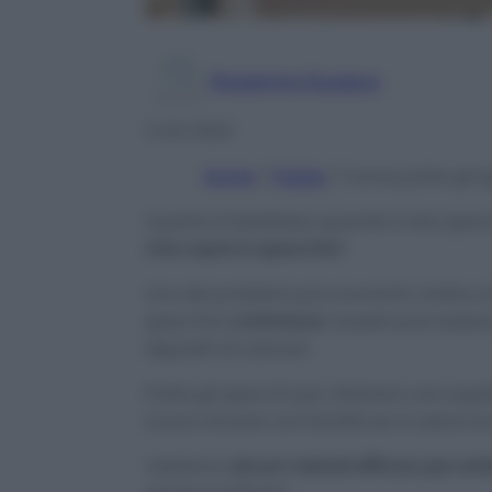
Rosanna Guasco
3 Ott 2023
Home
/
Pulizie
/
Come pulire gli s
Quanto è fastidioso quando ti stai specc
che copre lo specchio
?
Uno dei problemi più ricorrenti, inoltre, 
specchio
controluce
. Questo può essere
depositi di calcare.
Pulire gli specchi per ottenere una super
si può vincere con facilità se si usano le
Vediamo
alcuni metodi efficaci per evi