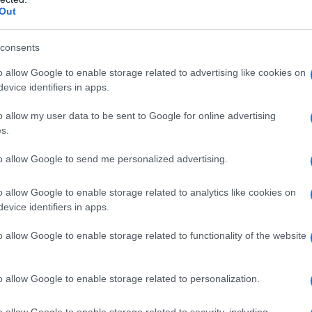
Out
io
, assicurati di risciacquare accuratamente e
l succo di limone lasci aloni.
consents
o allow Google to enable storage related to advertising like cookies on
evice identifiers in apps.
o allow my user data to be sent to Google for online advertising
e che può essere utilizzato, tra le tante cose,
s.
 e farli brillare come non mai!
to allow Google to send me personalized advertising.
mi di acido citrico in in 1 litro d’acqua
e versala in
zala per pulire la superficie dello specchio
o allow Google to enable storage related to analytics like cookies on
acendo un doppio passaggio con panno in
evice identifiers in apps.
o allow Google to enable storage related to functionality of the website
acia
e ti farà riavere lo specchio come se fosse
o allow Google to enable storage related to personalization.
r macchie ostinate
o allow Google to enable storage related to security, including