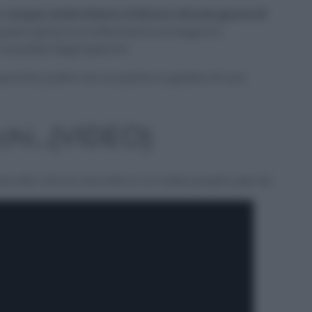
re
acqua, aceto bianco d’alcol e alcune gocce di
uesto spray è un’alternativa ecologica e
a pulizia degli specchi.
specchio, pulire con un panno e godere di uno
cchi…(VIDEO)
ne altri che ho raccolto in un video proprio per te!