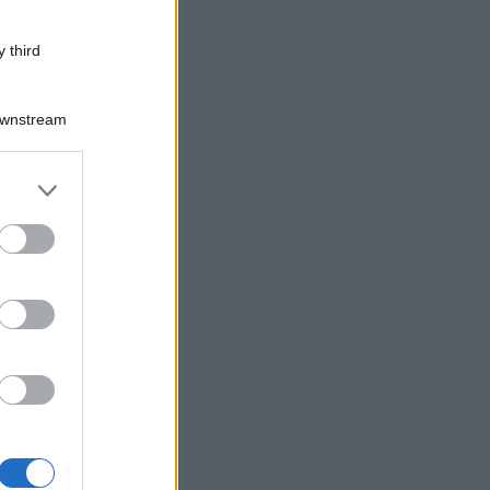
 third
Downstream
er and store
to grant or
ed purposes