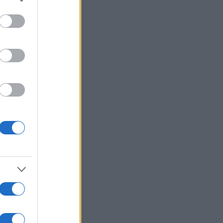
to grant or
ed purposes