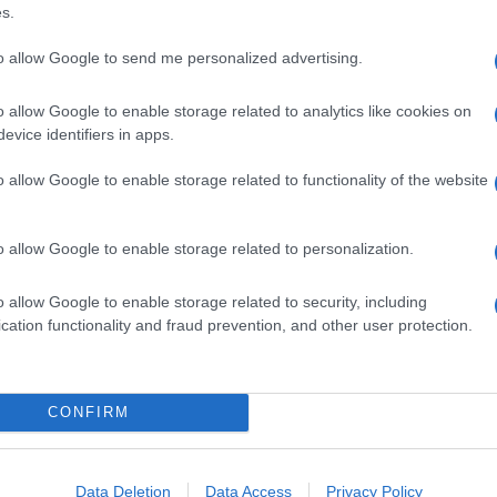
s.
to allow Google to send me personalized advertising.
derati dell’aceto
o allow Google to enable storage related to analytics like cookies on
evice identifiers in apps.
ceto non possa fare danni. In realtà, il suo
pH
pacizzare
le superfici sensibili. Sul metallo, per
o allow Google to enable storage related to functionality of the website
perdere la lucentezza. Sulle piastrelle, se usato
e
.
o allow Google to enable storage related to personalization.
stente
: se usato in ambienti chiusi o su tessuti, può
o allow Google to enable storage related to security, including
ciacqua bene. È vero che l’aceto è ottimo per
cation functionality and fraud prevention, and other user protection.
on moderazione e buon senso
.
ate
CONFIRM
tante
alternative più dolci
ma altrettanto efficaci.
Data Deletion
Data Access
Privacy Policy