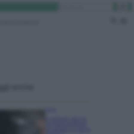
Cerca
ruppo Facebook
ggi anche
Pulizie
Il metodo che fa
tornare brillanti
le posate in pochi