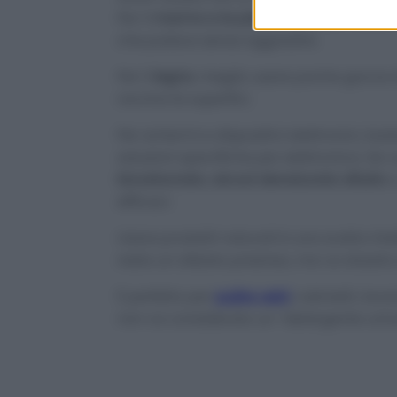
Per il
marmo e le pietre naturali
, l’idea
che pulisce senza aggredire.
Per il
legno
, meglio usare poche gocce 
ravviva le superfici.
Per schermi e dispositivi elettronici, ba
soluzioni specifiche per elettronica. Se 
bicarbonato
,
alcool denaturato diluito
o
efficaci.
Usare prodotti naturali è una scelta in
resta un alleato prezioso, ma va dosat
È perfetto per
pulire vetri
, rubinetti, lav
non va considerato un “detergente univ