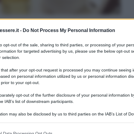
ssere.it -
Do Not Process My Personal Information
Lettura: 3 minuti
to opt-out of the sale, sharing to third parties, or processing of your per
formation for targeted advertising by us, please use the below opt-out s
er pulire in casa ma in questi punti fa solo danni
 selection.
 mancano mai in casa: economico, naturale e con
 that after your opt-out request is processed you may continue seeing i
ased on personal information utilized by us or personal information dis
li di pulizia, ma pochi sanno che
non sempre è la
 prior to your opt-out.
rately opt-out of the further disclosure of your personal information by
calcare
, l’aceto può essere troppo aggressivo per
he IAB’s list of downstream participants.
rimediabilmente
.
tion may also be disclosed by us to third parties on the IAB’s List of 
nte sapere
dove non va usato
e perché.
 that may further disclose it to other third parties.
 that this website/app uses one or more Google services and may gath
osa scoprirai?
l Data Processing Opt Outs