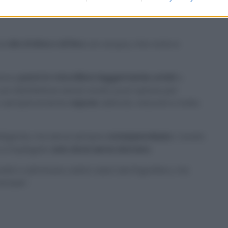
le è una miscela di
acqua tiepida e sapone neutro
,
di
olio d’oliva o di lino
con acqua, che nutre e
stano
panni in microfibra leggermente umidi
o
vuoi disinfettare senza aceto, puoi optare per
 semplicemente
vapore
: delicati, naturali e molto
telligente, ma serve sempre
consapevolezza
. L’aceto
o e impiegato
solo dove serve davvero
.
andini o eliminare cattivi odori dal frigorifero, ma
ersale”.