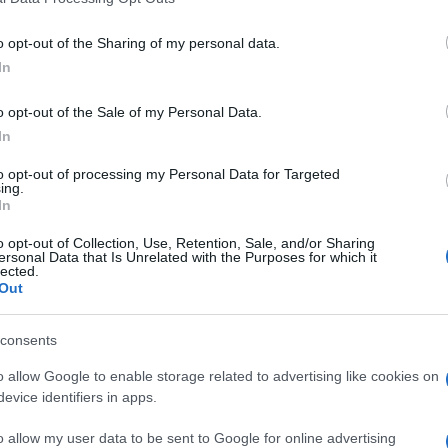
including but not limited to your visit or usage behaviour. You may click 
 to Google and its third-party tags to use your data for below specifi
o opt-out of the Sharing of my personal data.
ogle consent section.
In
o opt-out of the Sale of my Personal Data.
tare assolutamente
In
to opt-out of processing my Personal Data for Targeted
o nemico. La prima da citare è il
marmo
, che
ing.
In
 male agli acidi. Anche una sola passata può
iminare. Lo stesso vale per il
granito
e le pietre
o opt-out of Collection, Use, Retention, Sale, and/or Sharing
ersonal Data that Is Unrelated with the Purposes for which it
a.
lected.
Out
 soprattutto se non trattato: può intaccare la
vita di usarlo pure su
schermi di TV
, computer e
consents
ere il rivestimento protettivo
.
o allow Google to enable storage related to advertising like cookies on
 su ferro da stiro, lavastoviglie o lavatrici l’aceto
evice identifiers in apps.
ioni in gomma
. Meglio non rischiare: anche se
o allow my user data to be sent to Google for online advertising
o corrosivo a lungo andare si fa sentire.