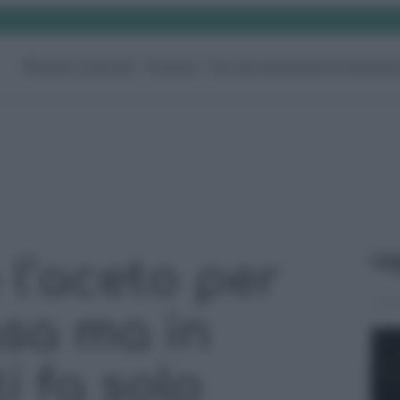
Rimedi naturali
Pulizie
Fai da te
Giardino
Video
G
Le
 l’aceto per
asa ma in
i fa solo