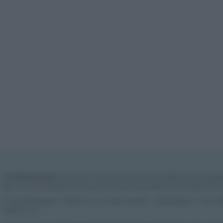
Vivodibenessere.it
è il sito per i rimedi naturali e la cura della casa e del gia
giorno nuove idee per la tua casa, il fai da te, le pulizie, i trucchi della nonna
© Vivodibenessere – Meraki s.r.l.s., Via Siro Solazzi 1 – 80131 Napoli – P.IVA
Meraki s.r.l.s.