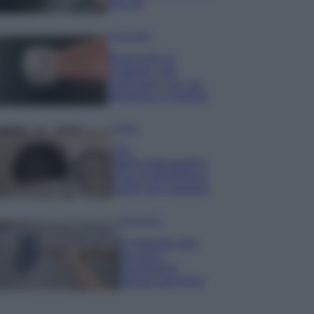
minuti
Come fare
Bracciali in
argento più
luminosi con un
semplice rimedio
Pulizie
Tre
elettrodomestici
che andrebbero
puliti più spesso
Pavimenti
Il metodo per
lavare i
pavimenti
senza secchio