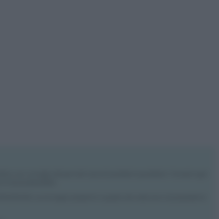
rdino con consigli utili per tutti i piccoli problemi quotidiani. Troverai ogni
 e l’ecosostenibilità.
: 09902551218. Le immagini presenti in questo sito web sono di proprietà di