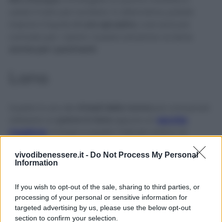
usate il tutto per lucidare. In alternativa, potete
inserire il liquido
in uno spruzzino
, così sarà più
comodo per i ripiani. Questa soluzione va bene
anche per i pavimenti
.
Lana
Questo è uno dei
rimedi della nonna
più conosciuti:
utilizzare un
panno in lana
oppure un
vecchio
maglione
. In base a questo metodo antico, la
superficie
va pulita con
acqua tiepida
e
vivodibenessere.it -
Do Not Process My Personal
successivamente le nostre nonne usavano
Information
strofinare energicamente il maglione di lana
sul
marmo. Questo metodo sembra
molto efficace
e in
If you wish to opt-out of the sale, sharing to third parties, or
più
ricicliamo in modo consapevole
un capo che
processing of your personal or sensitive information for
vorremmo buttare via.
targeted advertising by us, please use the below opt-out
section to confirm your selection.