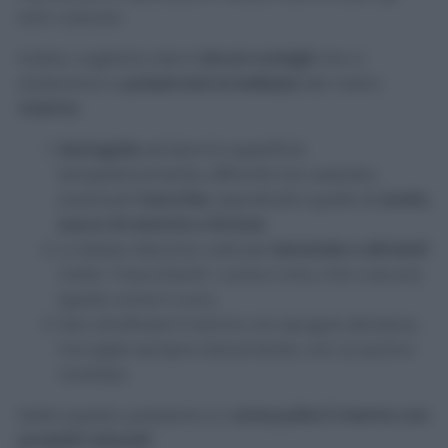
anti-calcare.
Inoltre, vogliamo darvi
alcuni consigli
che vi
aiuteranno a
preservare la bellezza
del vostro
marmo
:
Asciugate
sempre la superficie
tempestivamente, affinché non assorba
eventuali
macchie
, soprattutto quelle di
aceto,
succo di arancia o limone
.
Lo stesso discorso vale per
bevande o alimenti
molto “macchianti”, come il vino, il tè o alcune
spezie come il curry.
Non strofinate
il marmo con spugne abrasive,
ma agite sempre dolcemente, con un panno
morbido.
Detto questo, passiamo a c
ome pulire il marmo con
prodotti naturali
!