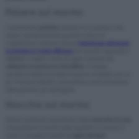
Polvere sul marmo
L’odiatissima
polvere
, sempre lì a ricordarci che
esiste, ripresentandosi quando meno ce
l’aspettiamo. Esistono diversi
metodi per eliminare
la polvere in modo efficace.
Per quanto riguarda il
marmo
, il miglior modo di agire consiste nel
utilizzare un panno in microfibra
. Vi basta
semplicemente inumidire il panno morbido con un
po’ d’acqua tiepida e procedere con la rimozione
della polvere, poi asciugare.
Macchie sul marmo
Stiamo parlando soprattutto delle
macchie di unto
che possiamo trovare sulle superfici in marmo. Il
nostro consiglio è quello di
agire sempre