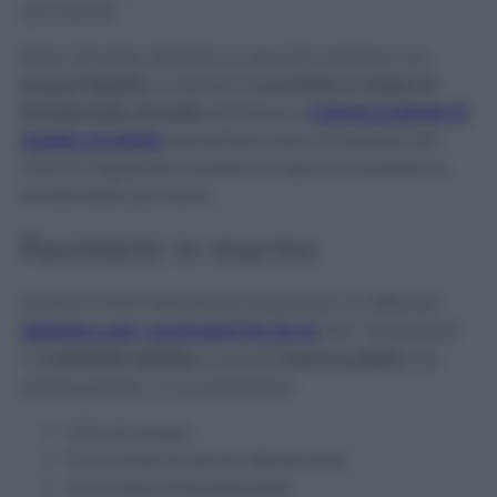
sul marmo.
Bene, dovrete riempire un secchio sempre con
acqua tiepida
e mettere
1 cucchiaio e mezzo di
bicarbonato di sodio
all’interno.
L’azione pulente di
questo prodotto
ripristinerà tutta la bellezza del
marmo togliendo la patina di sporco e polvere e
lucidandolo per bene.
Pavimenti in marmo
Esistono molti metodi per preparare un efficace
detersivo per i pavimenti fai da te
! Per i pavimenti
in
materiale lapideo
e quindi
marmo, pietra
ma
anche granito, vi occorreranno:
3 litri di acqua
10 cucchiai di alcool denaturato
3 cucchiai di bicarbonato