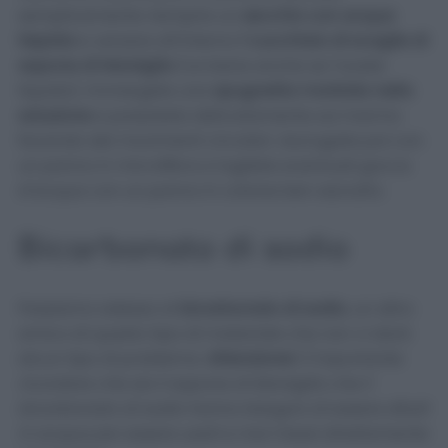
semplicemente riempire un
secchio con acqua
tiepida
e versare all’interno
1 cucchiaio di scaglie di
sapone di Marsiglia
(va bene anche se l’avete
liquido). Immergete una
spugnetta morbida nella
soluzione
e passatela delicatamente sul marmo
facendo dei movimenti circolari. Asciugate poi con
un panno in microfibra e togliete eventuali gocce
d’acqua con un panno in cotone ben asciutto.
Bicarbonato di sodio
Passiamo adesso al
bicarbonato di sodio
, un altro
amico di questo tipo di materiale che non vi darà
alcun tipo di problema.
Attenzione!
È importante
ricordare che sia il sapone di Marsiglia che il
bicarbonato di sodio hanno bisogno di essere diluiti
in acqua per essere usati e mai messi direttamente