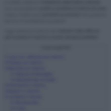
In realtà, esistono
moltissime alternative naturali
con cui possiamo
pulire e lucidare il marmo di casa
nostra. Inoltre sono
prodotti economici
che possono
servirci in tantissime occasioni!
Oggi vedremo insieme dei
metodi molto efficaci
per lucidare il marmo e averlo sempre perfetto!
Cosa scoprirai?
1
Cosa non utilizzare sul marmo
2
Polvere sul marmo
3
Macchie sul marmo
3.1
Sapone di Marsiglia
3.2
Bicarbonato di sodio
4
Pavimenti in marmo
5
Ripiani in marmo
6
Lucidare il marmo
6.1
Bicarbonato
6.2
Lana