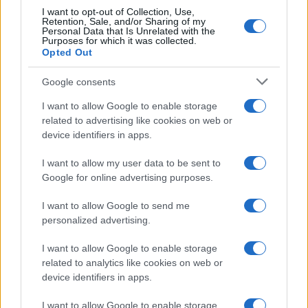
I want to opt-out of Collection, Use,
Retention, Sale, and/or Sharing of my
Personal Data that Is Unrelated with the
Pulizie
Purposes for which it was collected.
Opted Out
Il metodo che fa
tornare brillanti le
Google consents
posate in pochi minuti
I want to allow Google to enable storage
related to advertising like cookies on web or
Come fare
device identifiers in apps.
Bracciali in argento più
I want to allow my user data to be sent to
luminosi con un
semplice rimedio
Google for online advertising purposes.
I want to allow Google to send me
personalized advertising.
Pulizie
Tre elettrodomestici
I want to allow Google to enable storage
che andrebbero puliti
related to analytics like cookies on web or
più spesso
device identifiers in apps.
I want to allow Google to enable storage