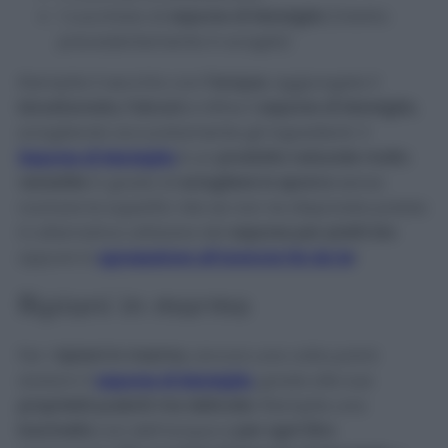
1 cucchiaio di
sapone di Marsiglia
(ridotto
precedentemente in scaglie)
Riempite il secchio con
l’acqua
, aggiungete il
bicarbonato, l’alcool
e infine il
sapone di Marsiglia
,
sciogliendo accuratamente gli ingredienti. Il
Sapone di Marsiglia
è un
prodotto naturale molto
versatile
in grado di
sciogliere lo sporco
senza
rovinare le superfici. Ma se non ne disponete potete
in alternativa utilizzare del
sapone per piatti bio
oppure lo
sgrassatore all’arancia fai da te
!
Ripiani in marmo
Per i
ripiani in marmo
, ancora una volta potrà
aiutarci il
sapone di Marsiglia
, grazie alle sue
proprietà pulenti ma delicate
. Riempite una
bacinella
con dell’acqua e
per ogni litro