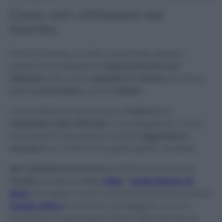
Cosa
non
utilizzare sul
marmo
Prima di iniziare, è molto importante sapere i
prodotti che dobbiamo
assolutamente
non
utilizzare
sulle nostre
superfici in marmo
, sia che si
tratti di
pavimenti
o anche
ripiani
.
Come abbiamo accennato, il
marmo
è un
materiale molto delicato
. Di conseguenza ci sono
dei prodotti che possono rivelarsi
aggressivi e
corrosivi
nei confronti di questa pietra versatile.
Non utilizzate sul marmo
prodotti naturali come
l’aceto
, sia esso di
vino
,
mele
o
aceto bianco di
alcol
. Allo stesso modo, è assolutamente da evitare
l’acido citrico
e anche la candeggina, con cui
rischierete di opacizzarlo. Stesso discorso per gli