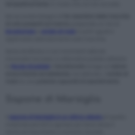
tempestivamente
, in modo che ciò non accada.
Ma se avrete bisogno di
far assorbire delle macchie
di unto presenti sul marmo
, preparate un mix di
bicarbonato
e
amido di mais
in parti uguali e
applicatelo delicatamente sulla macchia.
Senza strofinare, e con movimenti delicati,
rimuovete l’eccesso. In alternativa potete utilizzare
la
fecola di patate
. Il
bicarbonato
svolge un’
azione
smacchiante ed esfoliante
, ma delicata. L’
amido di
mais
ha una
potente capacità di assorbimento
.
Sapone di Marsiglia
Il
sapone di Marsiglia è un ottimo alleato
di questo
materiale perché lo sgrassa per bene senza il
rischio di macchiarlo o rovinarlo. Dovrete