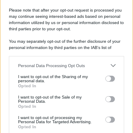
Please note that after your opt-out request is processed you
may continue seeing interest-based ads based on personal
information utilized by us or personal information disclosed to
third parties prior to your opt-out.
You may separately opt-out of the further disclosure of your
personal information by third parties on the IAB’s list of
downstream participants.
Personal Data Processing Opt Outs
This information may also be disclosed by us to third parties
on the IAB’s List of Downstream Participants that may further
I want to opt-out of the Sharing of my
disclose it to other third parties.
personal data.
Leggi anche
Opted In
Please note that this website/app uses one or more Google
services and may gather and store information including but
I want to opt-out of the Sale of my
Personal Data.
not limited to your visit or usage behaviour. You may click to
Opted In
grant or deny consent to Google and its third-party tags to
Come fare
use your data for below specified purposes in below Google
I want to opt-out of processing my
Il trucco per mantenere i
consent section.
Personal Data for Targeted Advertising.
teli mare morbidi dopo
Opted In
ogni lavaggio