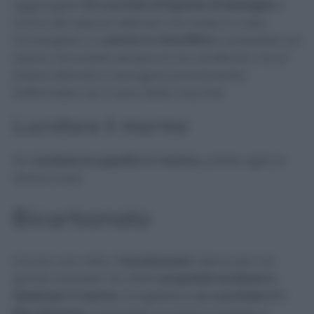
aggiungete
1/2 cucchiai di Sapone di Marsiglia
o
anche del sapone delicato che avete in casa.
Immergeteci un
panno in microfibra
e passatelo sul
ripiano. Ricordate sempre di non strofinare, ma di
essere delicate e asciugare prontamente.
Soffermatevi se ci sono delle macchie.
Lucidare il marmo
Per
lucidare le superfici in marmo
, potete agire in
diversi modi.
Bicarbonato
Ancora una volta, il
bicarbonato
riserva per noi
grandi sorprese! Ha infatti
proprietà lucidanti e
ideali per il marmo
. Scioglietene
un cucchiaio in 1
litro d’acqua
, immergete un panno morbido e