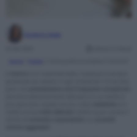
Giuliana Mele
24 Set 2024
Lettura: 5 minuti
Home
/
Pulizie
/
Come pulire e lucidare il marmo?
Il
marmo
è un materiale bello, maestoso e sempre
gradevole da vedere in ogni ambiente! C’è da dire,
però, che
prendersene cura è alquanto complicato
perché è estremamente delicato e in un niente si
può sporcare. Questa roccia, molto
resistente
, è in
realtà anche
molto delicata
. Infatti si può correre il
rischio di
rovinarla o opacizzarla
con
prodotti
chimici aggressivi
.