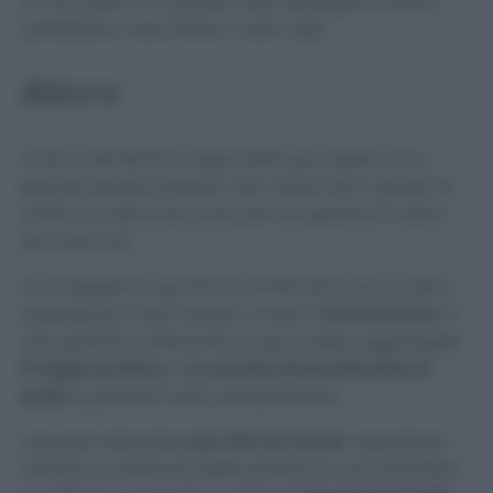
di vino bianco, in quanto altre tipologie di aceto
potrebbero macchiare i vostri capi.
Alloro
Forse vi sembrerà troppo bello per essere vero,
eppure sembra proprio che
l’alloro
sia in grado di
venire in nostro soccorso per recuperare il colore
dei vostri teli.
Vi consigliamo, quindi, di combinarlo con un altro
ingrediente molto amato, ovvero il
bicarbonato
. In
una pentola contenente acqua calda, aggiungete
10 foglie di alloro
e
4 cucchiai di bicarbonato di
sodio
e portate il tutto ad ebollizione.
Lasciate intiepidire
per altri 20 minuti
, dopodiché
versate il contenuto della pentola in una bacinella