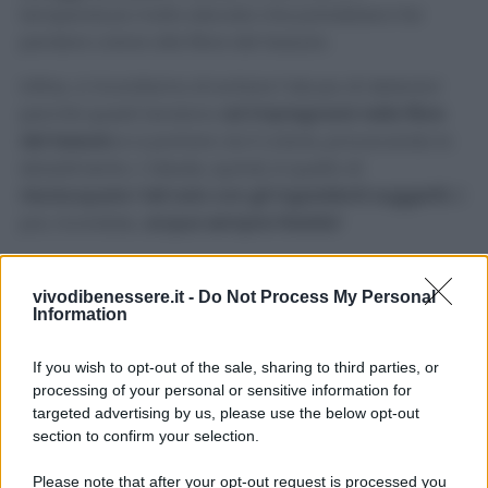
temperature molto elevate che potrebbero far
perdere colore alle fibre del tessuto.
Infine, vi ricordiamo di evitare l’abuso di detersivi
perché questi tendono
ad impregnarsi nelle fibre
del tessuto
e a portare via il colore, provocando lo
sbiadimento. L’ideale, quindi, è quello di
risciacquare i teli solo con gli ingredienti suggeriti.
E
poi, ricordate,
acqua sempre fredda!
Avvertenze
vivodibenessere.it -
Do Not Process My Personal
Information
I nostri rimedi sono naturali e per niente aggressivi,
tuttavia vi raccomandiamo di utilizzare i suddetti
If you wish to opt-out of the sale, sharing to third parties, or
rimedi solo dopo aver consultato le etichette di
processing of your personal or sensitive information for
lavaggio dei vostri teli.
targeted advertising by us, please use the below opt-out
section to confirm your selection.
Please note that after your opt-out request is processed you