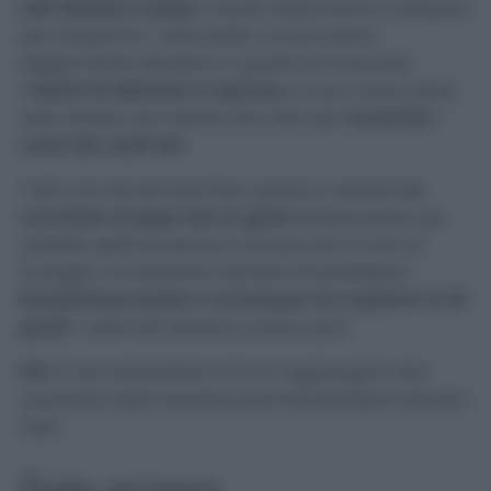
nell’utilizzare il pepe
, il quale solitamente è utilizzato
per insaporire i vostri piatti. La sua azione
leggermente abrasiva, in grado di rimuovere
i
residui di detersivo e sapone,
e il suo colore, però,
sono anche una manna dal cielo per
ravvivare i
colori dei vostri teli.
Tutto ciò che dovrete fare, quindi, è versare
un
cucchiaio di pepe nero in grani
direttamente nel
cestello della lavatrice e avviare, poi, il ciclo di
lavaggio, ricordandovi sempre di prediligere
temperature basse o comunque non superiori ai 30
gradi
: i vostri teli saranno come nuovi!
N.B
Vi raccomandiamo di non aggiungerlo alla
vaschetta della lavatrice perché potrebbe ostruire i
tubi!