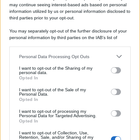
may continue seeing interest-based ads based on personal
information utilized by us or personal information disclosed to
third parties prior to your opt-out.
You may separately opt-out of the further disclosure of your
personal information by third parties on the IAB’s list of
downstream participants.
Personal Data Processing Opt Outs
This information may also be disclosed by us to third parties
on the IAB’s List of Downstream Participants that may further
I want to opt-out of the Sharing of my
disclose it to other third parties.
personal data.
Leggi anche
Opted In
Please note that this website/app uses one or more Google
services and may gather and store information including but
I want to opt-out of the Sale of my
Personal Data.
not limited to your visit or usage behaviour. You may click to
Opted In
grant or deny consent to Google and its third-party tags to
Come fare
use your data for below specified purposes in below Google
I want to opt-out of processing my
Bracciali in argento più
consent section.
Personal Data for Targeted Advertising.
luminosi con un
Opted In
semplice rimedio
I want to opt-out of Collection, Use,
Retention, Sale, and/or Sharing of my