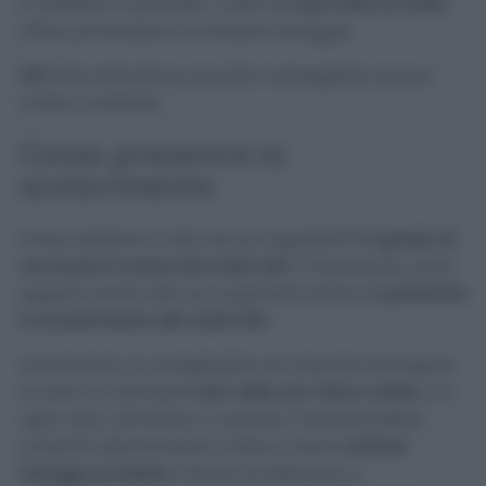
e mettete in ammollo i vostri teli
per tutta la notte
.
Infine, procedete al consueto lavaggio
N.B
Fate attenzione quando maneggiate acqua
calda o bollente.
Come prevenire lo
scolorimento
Finora abbiamo visto alcuni ingredienti
in grado di
ravvivare il colore dei nostri teli
. È importante, però,
seguire anche altri accorgimenti al fine di
prevenire
lo scolorimento dei nostri teli.
Innanzitutto, è consigliabile non lasciarli asciugare
al sole e di stenderli
solo nelle ore meno calde
o, in
ogni caso, all’ombra, in quanto il sole potrebbe
scolorirli ulteriormente. Inoltre, è bene
evitare
lavaggi eccessivi
, l’abuso di detersivo e