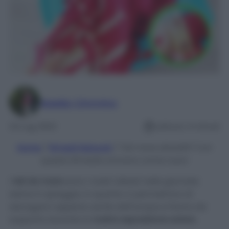
Maddy Cimmino
24 Lug 2022
Lettura: 4 minuti
Home
/
Rimedi Naturali
/
Teli mare sbiaditi? Con
questo Rimedio tornano come nuovi
I
teli da mare
sono i nostri alleati nelle giornate
estive in spiaggia, in quanto ci permettono di
asciugarci appena uscite dall’acqua e fanno da
supporto durante la
nostra esposizione solare.