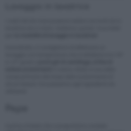
Lavaggio in lavatrice
I vostri teli da mare possono essere ravvivati sia in
lavatrice sia a mano. Vediamo, quindi, i trucchetti
per
la modalità di lavaggio in lavatrice!
Innanzitutto, vi consigliamo di effettuare un
lavaggio con temperature che si attestano tra i 16°
e i 27° gradi e
pochi giri di centrifuga, al fine di
evitare scolorimenti.
Il calore, infatti, è una delle
cause primarie alla base dello scolorimento di
alcuni tessuti.
Ora passiamo agli ingredienti da
utilizzare!
Pepe
Il primo rimedio che vi proponiamo consiste