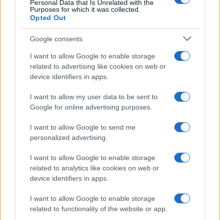
Personal Data that Is Unrelated with the
Pulizie
Purposes for which it was collected.
Opted Out
Tre elettrodomestici
che andrebbero puliti
Google consents
più spesso
I want to allow Google to enable storage
related to advertising like cookies on web or
Pavimenti
device identifiers in apps.
Il metodo per lavare i
I want to allow my user data to be sent to
pavimenti senza
secchio
Google for online advertising purposes.
I want to allow Google to send me
Come fare
personalized advertising.
Bastano olio, limone e
I want to allow Google to enable storage
acqua per ridare
related to analytics like cookies on web or
lucentezza al legno
device identifiers in apps.
I want to allow Google to enable storage
related to functionality of the website or app.