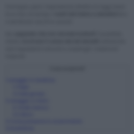
Purtroppo, però, l’esposizione diretta ai raggi solari
fa sì che col tempo i
nostri teli inizino a sbiadirsi
fino
a sembrare vecchi e usurati.
Ma
sappiate che non dovrete buttarli
! È possibile,
infatti,
ravvivare il colore dei teli sbiaditi
utilizzando
solo ingredienti naturali e casalinghi. Vediamoli
insieme!
Cosa scoprirai?
1
Lavaggio in lavatrice
1.1
Pepe
1.2
Sale grosso
2
Lavaggio a mano
2.1
Aceto bianco
2.2
Alloro
3
Come prevenire lo scolorimento
4
Avvertenze