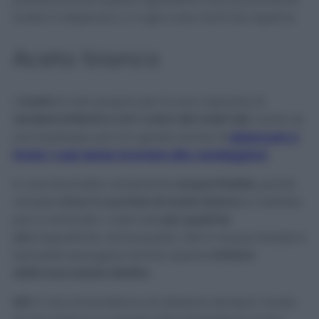
avete in dispensa o, in ogni caso, facili da reperire.
Aceto bianco
L
’aceto
è noto proprio per la sua capacità di
rendere brillanti e vivi i colori dei nostri teli.
Come se
non bastasse, poi, è in grado anche di
sbiancare a
fondo i capi senza ricorrere alla candeggina!
In una bacinella contenente
acqua fredda,
quindi,
versate
circa 4 cucchiai di aceto bianco
e mettete,
poi, in ammollo i vostri teli
per qualche
ora.
Dopodiché, risciacquate i teli in acqua fredda e
lasciateli asciugare all’aria aperta
lontano
dalla
luce solare diretta.
N.B
Vi raccomandiamo di utilizzare sempre l’aceto