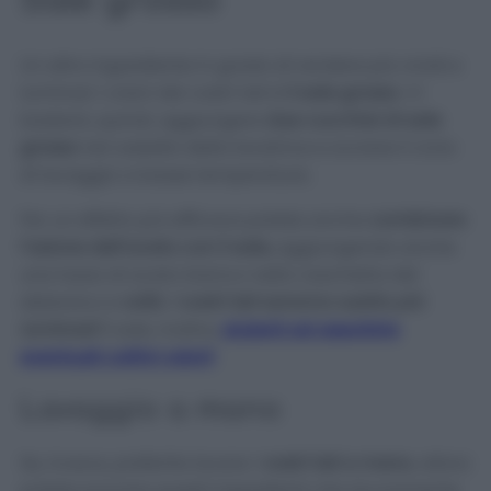
Sale grosso
Un altro ingrediente in grado di rendere più vividi e
luminosi i colori dei vostri teli è
il sale grosso
. Vi
basterà, quindi, aggiungere
due cucchiai di sale
grosso
nel cestello della lavatrice e avviare il ciclo
di lavaggio a basse temperature.
Per un effetto più efficace potete anche
combinare
l’azione dell’aceto con il sale,
aggiungendo anche
una tazza di aceto bianco nella vaschetta del
detersivo e
voilà
:
i vostri teli saranno subito più
luminosi!
Il sale, inoltre,
aiuterà ad assorbire
eventuali cattivi odori!
Lavaggio a mano
Se, invece, preferite lavare i
vostri teli a mano
, allora
potete provare questi ingredienti che sicuramente