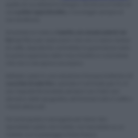
quello di cui abbiamo bisogno. Anche se si tratta di
una
pulizia approfondita
, vi sconsiglio sempre di
non strofinare.
Smontate la moka e
inserite uno stuzzicadenti nei
fori
del filtro per assicurarvi che non ci siano residui
di caffè, dopodiché controllate la guarnizione sotto
la parte superiore della macchinetta e controllate
che non ci sia sporco eccessivo.
Mettete i pezzi in una soluzione d’acqua bollente e
2
cucchiai di sale fino
. Lasciate in ammollo per 5 o 6
ore. Dopodiché lavatela sempre con il lato non
abrasivo della spugnetta, eliminando tutto il caffè e
i fondi attaccati.
Poi sciacquate e asciugate per bene. Non
riponetela subito nel mobile, ma lasciatela su un
mobile con il passaggio d’aria fresca.