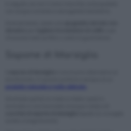
In seguito, se non ci sono macchie, sciacquatela
con acqua corrente e asciugatela benissimo.
Diversamente, usate una
spugnetta dal lato non
abrasivo
per
togliere incrostazioni di caffè
o per
rimuovere resti sul filtro o sotto la guarnizione.
Sapone di Marsiglia
Il
sapone di Marsiglia
è una buona alternativa al
bicarbonato, in quanto parliamo sempre di un
prodotto naturale e molto delicato.
Smontate quindi, la moka e mette i pezzi in
ammollo in una bacinella d’acqua calda e
2
cucchiai di sapone di Marsiglia
liquido (o a scaglie
sciolto a bagnomaria).