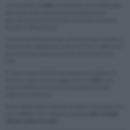
Come si dice, il
caffè
è un piacere! Dal mattino fino
alla sera, molte persone accompagnano la
giornata con una bella tazza di questa bevanda
famosa e diffusissima!
C’è chi lo preferisce lungo all’americana o stretto e
intenso alla napoletana. Fatto sta che il caffè con il
suo fantastico sapore e odore mette d’accordo
tutti.
Ci sono varie modalità per prepararlo, quella più
antica e usata ancora oggi è con la
moka
, una
macchinetta particolare che produce il caffè
migliore in assoluto!
Alcuni sostengono che non si debba mai pulire, ma
non è affatto così! Vediamo, quindi,
tutti i consigli
utili per pulire la moka!