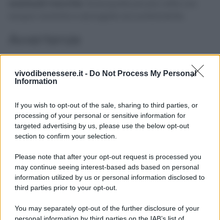
eventuali macchie
. Sciacquate poi più volte con
acqua corrente e asciugate accuratamente.
Avvertenze
La moka è un tipo di macchinetta per preparare il
vivodibenessere.it -
Do Not Process My Personal
caffè che resiste molto nel tempo. Tuttavia, quando
Information
vedete che è particolarmente consumata, che non
si avvita bene o che dà sempre un sapore
If you wish to opt-out of the sale, sharing to third parties, or
sgradevole al caffè, potrebbe essere il caso di
processing of your personal or sensitive information for
cambiarla.
targeted advertising by us, please use the below opt-out
section to confirm your selection.
Please note that after your opt-out request is processed you
may continue seeing interest-based ads based on personal
information utilized by us or personal information disclosed to
third parties prior to your opt-out.
You may separately opt-out of the further disclosure of your
personal information by third parties on the IAB’s list of