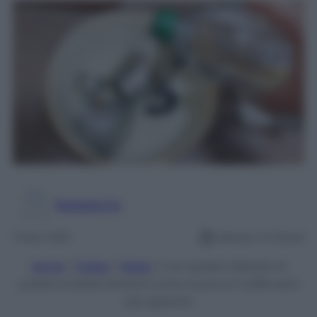
Redazione
11 Nov 2021
Lettura: 4 minuti
Home
/
Pulizie
/
Moka
/
Con questo Metodo di
pulizia la Moka tornerà come nuova e il caffè sarà
più saporito