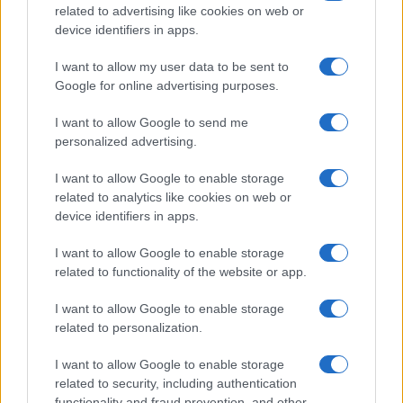
related to advertising like cookies on web or
Pulizie
device identifiers in apps.
Tre elettrodomestici
I want to allow my user data to be sent to
che andrebbero puliti
più spesso
Google for online advertising purposes.
I want to allow Google to send me
personalized advertising.
Pavimenti
Il metodo per lavare i
I want to allow Google to enable storage
pavimenti senza
related to analytics like cookies on web or
secchio
device identifiers in apps.
I want to allow Google to enable storage
related to functionality of the website or app.
I want to allow Google to enable storage
related to personalization.
Vivodibenessere.it
è il sito per i rimedi naturali e la cura della casa e
del giardino con consigli utili per tutti i piccoli problemi quotidiani.
I want to allow Google to enable storage
Troverai ogni giorno nuove idee per la tua casa, il fai da te, le pulizie, i
related to security, including authentication
trucchi della nonna e l’ecosostenibilità.
functionality and fraud prevention, and other