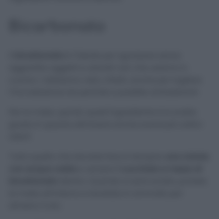
Bicarbonato
Il
bicarbonato
è l’ideale per sgrassare senza
aggredire oggetti e utensili vari che usiamo in
cucina. L’abbiamo visto, infatti, anche per togliere
l’incrostazione da pentole e padelle antiaderenti.
Per la moka, quindi, quest’ingrediente è la scelta
giusta in quanto eliminerà anche eventuali cattivi
odori!
Tutto quello che dovrete fare è riempire
una ciotola
con acqua calda
e versare
1 cucchiaio e mezzo di
bicarbonato
dentro. Quando si sarà sciolto, ponete
la moka all’interno e tenetela in ammollo per
almeno 3 ore.