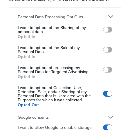
downstream participants.
Personal Data Processing Opt Outs
This information may also be disclosed by us to third parties
on the IAB’s List of Downstream Participants that may further
I want to opt-out of the Sharing of my
disclose it to other third parties.
personal data.
Leggi anche
Opted In
Please note that this website/app uses one or more Google
services and may gather and store information including but
I want to opt-out of the Sale of my
Personal Data.
not limited to your visit or usage behaviour. You may click to
Opted In
grant or deny consent to Google and its third-party tags to
Pulizie
use your data for below specified purposes in below Google
I want to opt-out of processing my
Il metodo che fa
consent section.
Personal Data for Targeted Advertising.
tornare brillanti le
Opted In
posate in pochi minuti
I want to opt-out of Collection, Use,
Retention, Sale, and/or Sharing of my
Personal Data that Is Unrelated with the
Come fare
Purposes for which it was collected.
Opted Out
Bracciali in argento più
luminosi con un
Google consents
semplice rimedio
I want to allow Google to enable storage