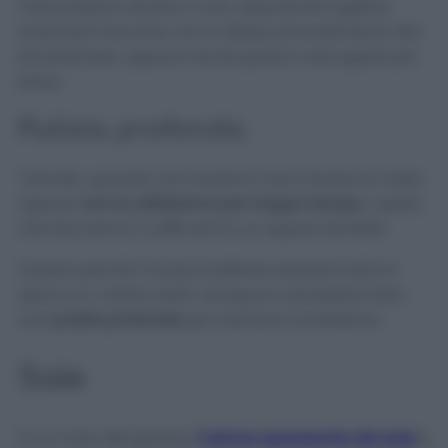
Fate passare almeno 3 ore, dopodiché togliere
eventuali macchie con lo stesso procedimento del
bicarbonato, oppure risciacquate e asciugate per
bene.
Pulizia profonda
Talvolta, quando non laviamo mai a fondo la moka
oppure
non la utilizziamo per troppo tempo
, capita
che facciamo il caffè ed ha un sapore terribile.
Questo perché l’acqua bollente assorbe tutto lo
sporco e i cattivi odori, dunque è necessario fare
una
pulizia profonda
per risolvere il problema.
Sale
In un caso del genere,
l’azione sgrassante del sale
è