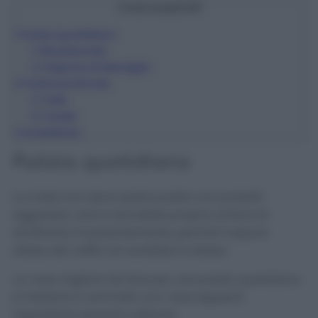
Cosa scoprirai?
1
Pulizia quotidiana
1.1
Bicarbonato
1.2
Sapone di Marsiglia
2
Pulizia profonda
2.1
Sale
2.2
Aceto
3
Avvertenze
Pulizia quotidiana
La moka non deve essere pulita con prodotti
aggressivi, anzi si dovrebbe proprio evitare di
strofinarla incessantemente, perché il sapore
stesso del caffè non sarebbe lo stesso.
La cosa migliore da fare per una pulizia quotidiana
è metterla in ammollo con i due seguenti
ingredienti naturali e delicati.