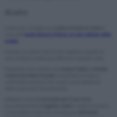
Aceto
Il secondo consiglio per
pulire a fondo la moka
è
l’uso dell’
aceto bianco d’alcol
,
un vero alleato delle
pulizie
.
Avendo un odore meno forte rispetto a quello di
vino, risulta la scelta più efficace in questo caso.
Preparate una ciotola con
acqua calda
e
versate
mezzo bicchiere d’aceto
. Smontate la moka e
controllate sempre tutti i pezzi come abbiamo
detto sopra per il bicarbonato.
Mettete il tutto
in ammollo per 5 ore circa
,
successivamente
togliete i pezzi
e usate un panno
in microfibra imbevuto d’aceto per
eliminare