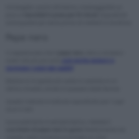
Immergete i panni all’interno, massaggiateli un
poco e
lasciateli in posa per 15 minuti
. Dopodiché
sciacquateli per bene prima di metterli in lavatrice.
Pepe nero
Vi aspettavate che il
pepe nero
, oltre a rendere i
nostri cibi più piccanti,
può anche aiutarci a
ravvivare i colori dei vestiti?
Ebbene sì, la spezia più usata in assoluto è un
ottimo rimedio, amato in passato dalle Nonne!
Questo metodo è indicato soprattutto per i capi
scuri o neri.
Il procedimento è semplicissimo, mettete
1
cucchiaio di pepe nero in grani
direttamente nel
cestello della lavatrice e avviate un ciclo