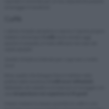
Lasciate in ammollo per un’ora, dopodiché passate
al lavaggio in lavatrice!
Caffè
L’ultimo rimedio semplice e veloce ci riporta proprio
indietro nel tempo!
Il caffè
, tanto amato oggi
quanto in passato, è molto efficace nel caso dei
vestiti sbiaditi!
Questo rimedio è indicato per i capi neri o molto
scuri.
Bene, quello che bisogna fare è mettere nella
pallina della lavatrice
2 caffè scuri raffreddati
.
Mettetela nel cestello e avviate poi un lavaggio con
una
temperatura non superiore ai 30 gradi.
Potete mettere la stessa quantità di caffè in una