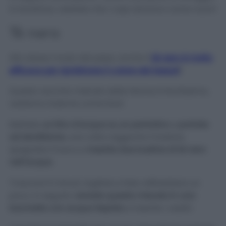
in lavatrice, vedrete che i capi saranno come nuovi!
Tè nero
Allo stesso modo del pepe, anche il
tè nero è molto
efficace per ripristinare il colore dei tessuti
!
Questo vecchio metodo della Nonna è facilissimo,
vediamo insieme come fare!
Mettete
un litro d’acqua su un pentolino
e
portate
ad ebollizione
, una volta raggiunto il bollore,
spegnete il fuoco e
inserite due bustine di tè nero
nell’acqua
.
Trascorsi 5 minuti, togliete e fate raffreddare un
poco. In seguito
versate questa miscela in una
bacinella con acqua tiepida
e inserite i vestiti.