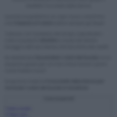
infallibili Trucchetti della Nonna
Quando acquistiamo un capo nuovo, vorremmo
che
il tessuto e il colore
restino sempre gli stessi!
Tuttavia, con il passare del tempo, soprattutto i
colori si possono
sbiadire
a causa dei diversi
lavaggi e dell’uso intenso che facciamo dei vestiti.
Se desiderate
riaccendere i colori del bucato
, ho la
soluzione giusta per voi che vi farà riavere i panni
come fossero nuovi!
Scopriamo insieme
5 trucchetti della Nonna per
ravvivare i colori del bucato in lavatrice!
Cosa scoprirai?
1
Sale e aceto
2
Pepe nero