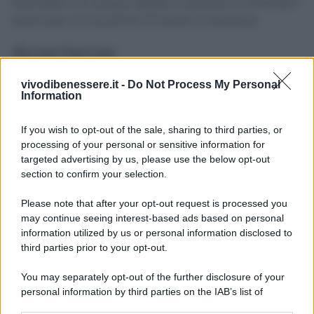
bacinella con acqua tiepida e lasciare in ammollo i
panni per un’ora prima di lavarli in lavatrice.
Avvertenze
vivodibenessere.it -
Do Not Process My Personal
È importantissimo leggere le indicazioni di lavaggio
Information
dei vari capi prima di effettuare tali rimedi. Inoltre,
consultate, se vi è possibile, anche le istruzioni della
If you wish to opt-out of the sale, sharing to third parties, or
vostra lavatrice così da non danneggiare
processing of your personal or sensitive information for
l’elettrodomestico.
targeted advertising by us, please use the below opt-out
section to confirm your selection.
Please note that after your opt-out request is processed you
may continue seeing interest-based ads based on personal
information utilized by us or personal information disclosed to
third parties prior to your opt-out.
You may separately opt-out of the further disclosure of your
personal information by third parties on the IAB’s list of
downstream participants.