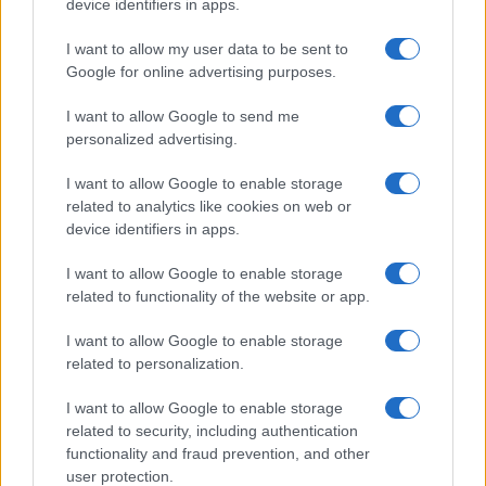
device identifiers in apps.
Bracciali in argento più
I want to allow my user data to be sent to
luminosi con un
semplice rimedio
Google for online advertising purposes.
I want to allow Google to send me
personalized advertising.
Pulizie
Tre elettrodomestici
I want to allow Google to enable storage
che andrebbero puliti
related to analytics like cookies on web or
più spesso
device identifiers in apps.
I want to allow Google to enable storage
related to functionality of the website or app.
I want to allow Google to enable storage
related to personalization.
Vivodibenessere.it
è il sito per i rimedi naturali e la cura della casa e
del giardino con consigli utili per tutti i piccoli problemi quotidiani.
I want to allow Google to enable storage
Troverai ogni giorno nuove idee per la tua casa, il fai da te, le pulizie, i
related to security, including authentication
trucchi della nonna e l’ecosostenibilità.
functionality and fraud prevention, and other
© Vivodibenessere – Meraki s.r.l.s., Via Siro Solazzi 1 – 80131 Napoli –
user protection.