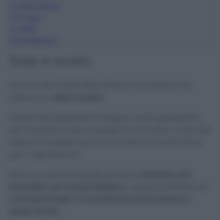
3
Aceto Rosso
4
Tè nero
5
Caffè
6
Avvertenze
Sale e aceto
Il primo dei rimedi della Nonna non poteva che
essere con
sale e aceto!
Questi due ingredienti vengono usati spessissimo
per il bucato e sono in grado di ravvivare i colori dei
tessuti, in questo caso
sono indicati in particolare
per i capi bianchi!
Bene, la cosa principale da fare è
riempire una
bacinella con acqua tiepida
e versare all’interno
2
cucchiai di sale
e
6 cucchiai di aceto bianco o
aceto di vino
.