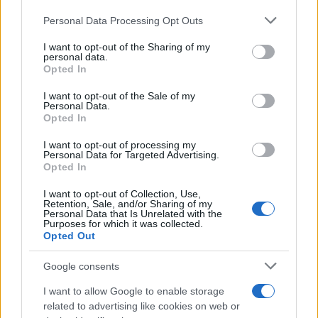
Personal Data Processing Opt Outs
This information may also be disclosed by us to third parties
on the IAB’s List of Downstream Participants that may further
I want to opt-out of the Sharing of my
disclose it to other third parties.
personal data.
Leggi anche
Opted In
Please note that this website/app uses one or more Google
services and may gather and store information including but
I want to opt-out of the Sale of my
Personal Data.
not limited to your visit or usage behaviour. You may click to
Opted In
grant or deny consent to Google and its third-party tags to
Come fare
use your data for below specified purposes in below Google
I want to opt-out of processing my
Il trucco per mantenere i
consent section.
Personal Data for Targeted Advertising.
teli mare morbidi dopo
Opted In
ogni lavaggio
I want to opt-out of Collection, Use,
Retention, Sale, and/or Sharing of my
Personal Data that Is Unrelated with the
Pulizie
Purposes for which it was collected.
Opted Out
Il metodo che fa
tornare brillanti le
Google consents
posate in pochi minuti
I want to allow Google to enable storage
related to advertising like cookies on web or
Come fare