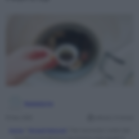
Redazione
15 Nov 2021
Lettura: 4 minuti
Home
/
Rimedi Naturali
/
Per ravvivare i colori del
bucato in lavatrice ti serviranno solo questi 5