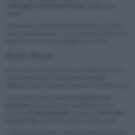
di
lavaggio a temperature basse
, meglio se a
freddo.
In alternativa, potete metterli i panni in ammollo in
acqua fredda sempre con 1 cucchiaio di pepe nero,
dopodiché passate al lavaggio in lavatrice.
Aceto Rosso
Se l’aceto bianco aveva una forte efficacia con il
sale soprattutto per i capi bianchi,
l’aceto
rosso
serve
per i capi dai colori molto intensi e scuri.
Tutto quello che dovrete fare è
riempire una
bacinella
tanto grande da contenere il vostro
bucato
con acqua tiepida
, versate poi
una tazzina
d’aceto rosso
e lasciate in ammollo per un’ora.
In seguito sciacquate i vestiti e passate al lavaggio