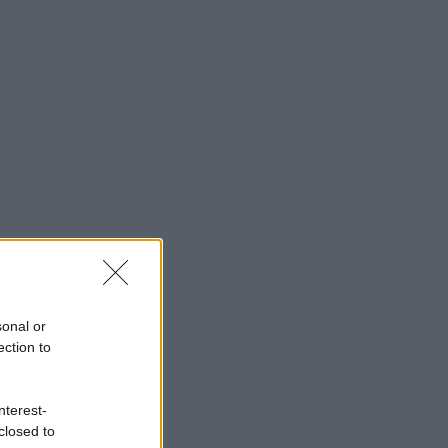
sonal or
ection to
nterest-
closed to