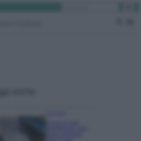
Cerca
ruppo Facebook
ggi anche
Come fare
Il trucco per
mantenere i teli
mare morbidi
dopo ogni