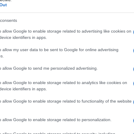
Out
piego
come ho fatto passo passo
. Troverai anche
un
consents
la pulizia. Per prima cosa, ho deciso di
usare l’asse
n piano di lavoro. Ho anche usato un una fodera
o allow Google to enable storage related to advertising like cookies on
hiava non era un grosso problema per me.
evice identifiers in apps.
nte sotto la tovaglia, un altro sopra
. Poi ho acceso
o allow my user data to be sent to Google for online advertising
s.
peratura tollerabile per il tessuto della mia
ro da stiro sul foglio di carta assorbente
, pochi
to allow Google to send me personalized advertising.
pore di tanto di tanto.
o allow Google to enable storage related to analytics like cookies on
va sciogliendo
e
si stava trasferendo dalla tovaglia
evice identifiers in apps.
inuto, poi ho deciso di sostituire i fogli in modo
 punto il risultato è stato abbastanza
o allow Google to enable storage related to functionality of the website
o tocco
per non rischiare di trovare alcun alone.
 con un po’ di
Sapone di Marsiglia
, in questo modo:
o allow Google to enable storage related to personalization.
a
sulla zona da trattare
o allow Google to enable storage related to security, including