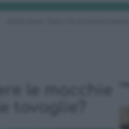
Rimedi naturali
Pulizie
Fai da te
Giardino
Video
G
Le
ere le macchie
le tovaglie?