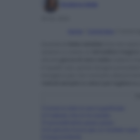
Giuliana Mele
25 Dic 2024
Home
/
Come fare
/
Come tog
Durante le
feste natalizie
(ma non solo),
aiutano a creare un’
atmosfera magica
alcune
gocce di cera calda
cadano inas
In questi casi, quindi, bisogna proceder
tovaglia e per non rovinarla ulteriorment
metodi semplici e veloci per togliere e
p
C
1
Come ho tolto la cera superficiale
2
Il metodo che mi ha aiutato
3
Il procedimento passo passo
4
Un piccolo trucco per un risultato super
5
Acqua bollente