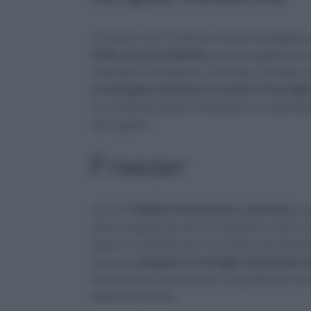
Si forma con il calore e si può sciogliere 
sotto acqua bollente
, può sciogliersi e 
risolvere il problema. Dovrete, dunque, 
immergere all’interno il pezzo di tovagl
Successivamente strofinate via delicata
asciugare.
Freezer
Anche
l’effetto totalmente contrario
può
alle tovaglie! Se prima abbiamo visto che
riesce a solidificarsi così tanto da dive
Dunque
piegate la tovaglia lasciando es
freezer per qualche ora, dopodiché contro
delicatamente.