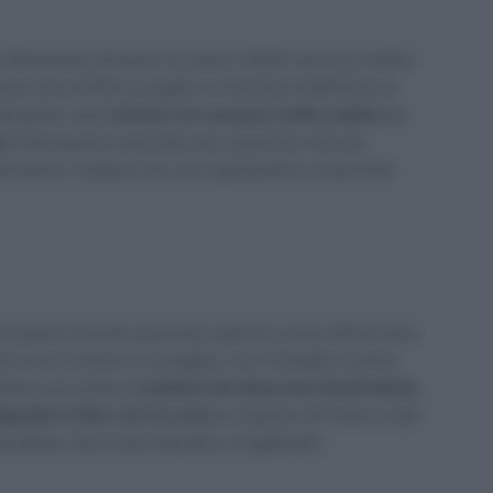
attraverso di esso! La cera, infatti, se la si mette
staccarsi dalla tovaglia in maniera definitiva e
riempire una
ciotola con acqua molto calda
ed
ia
interessata, lasciate per qualche minuto.
mente i residui con uno spazzolino e lasciate
 essere d’aiuto quando resta la cera attaccata
 con il calore si scioglie, con il freddo invece
ntare una sorta di
patina da staccare facilmente
.
posto il lato con la cera
e inserite all’interno del
llate che si sia indurita e toglietela