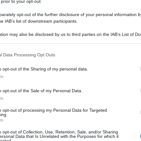
 prior to your opt-out.
o scelto mi ha aiutato moltissimo, lo conosceva la
r el
i
minare le macchie di cera
che avevano
rately opt-out of the further disclosure of your personal information by
he IAB’s list of downstream participants.
hette
, se presenti. Se hai qualche dubbio puoi
tion may also be disclosed by us to third parties on the IAB’s List of 
so di tessuti molto pregiati.
 that may further disclose it to other third parties.
 that this website/app uses one or more Google services and may gath
 ti serviranno:
l Data Processing Opt Outs
including but not limited to your visit or usage behaviour. You may click 
 scottex)
 to Google and its third-party tags to use your data for below specifi
o opt-out of the Sharing of my personal data.
ogle consent section.
In
o opt-out of the Sale of my Personal Data.
In
 che rimuove completamente le macchie, la
to opt-out of processing my Personal Data for Targeted
ing.
i dopo che l’hai lavata in lavatrice.
In
o opt-out of Collection, Use, Retention, Sale, and/or Sharing
 passo passo
ersonal Data that Is Unrelated with the Purposes for which it
lected.