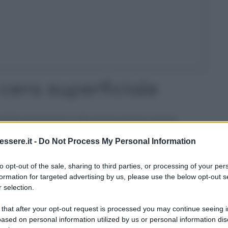
cera superficiale
bite dal tessuto e allo stesso tempo essere
tovaglia ne avevo di parecchie e belle grandi, mi
ssere.it -
Do Not Process My Personal Information
assato delicatamente sul tessuto
in modo che
bile di cera. Ti consiglio di non esercitare troppa
to opt-out of the sale, sharing to third parties, or processing of your per
“fissare” ancora di più la macchia.
formation for targeted advertising by us, please use the below opt-out s
 selection.
 ha aiutato
 that after your opt-out request is processed you may continue seeing i
ased on personal information utilized by us or personal information dis