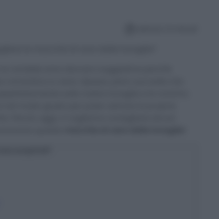
Lettura: 6 minuti
liere le macchie di cera dalle tovaglie?
 le candele sono davvero suggestive perché
e romantica a cena. Spesso, però, succede che
pettatamente sulle nostre tovaglie e le rovinino.
e nel modo giusto per poter salvare la propria
e. Perciò, oggi, vi vogliamo consigliare alcuni
revenire queste
macchie di cera dalle tovaglie!
osa scoprirai?