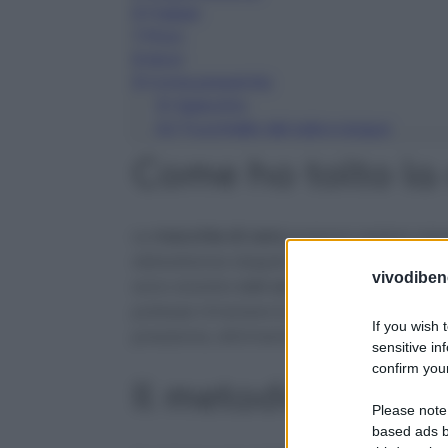
6
Freezer
7
Phon
8
Alcol
9
Come prevenirle
9.1
Specchio
9.2
Trucchetto del sale e acqua
Come ho tolto la 
Le
macchie di cera
possono essere assor
abbastanza doppie. Visto che sulla mia 
vivodibene
sono aiutata
con un cucchiaino
.
L’ho p
potesse rimanere la minor quantità possi
If you wish 
pressione, altrimenti potresti andare a 
sensitive in
confirm your
Il metodo che mi
Please note
based ads b