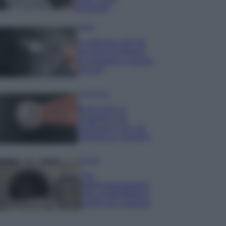
lavaggio
Pulizie
Il metodo che fa
tornare brillanti
le posate in pochi
minuti
Come fare
Bracciali in
argento più
luminosi con un
semplice rimedio
Pulizie
Tre
elettrodomestici
che andrebbero
puliti più spesso