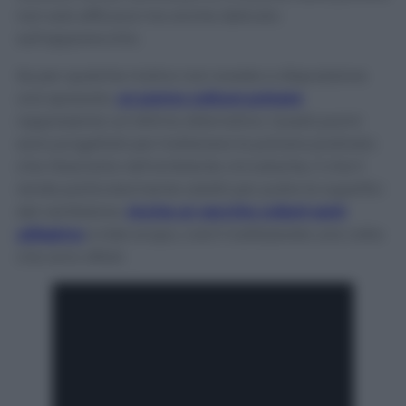
non solo efficace ma anche delicato
sull’apparecchio.
Se per qualche motivo non aveste a disposizione
una spazzola,
un panno cattura polvere
rappresenta un’ottima alternativa. Questi panni
sono progettati per trattenere la polvere piuttosto
che rilasciarla nell’ambiente circostante, il che li
rende particolarmente adatti per pulire le superfici
del ventilatore.
Anche un vecchio collant sarà
utilissimo
a tale scopo, così li riutilizzerete una volta
che sono sfilati.