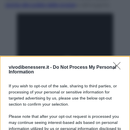
anche alla pulizia delle scarpe
e dell’argento:
vivodibenessere.it -
Do Not Process My Personal
Information
In ogni caso vi consiglio di provare tutti i rimedi di
cui vi ho parlato prima in una zona nascosta! E,
If you wish to opt-out of the sale, sharing to third parties, or
ovviamente, non attaccate la spina del
processing of your personal or sensitive information for
condizionatore durante la pulizia.
targeted advertising by us, please use the below opt-out
section to confirm your selection.
Please note that after your opt-out request is processed you
may continue seeing interest-based ads based on personal
information utilized by us or personal information disclosed to