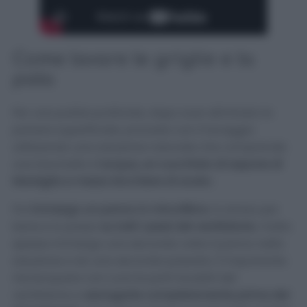
Come lavare le griglie e la
pala
Per una pulizia profonda, dopo aver eliminato la
polvere superficiale, procedo con il lavaggio
utilizzando una soluzione naturale che comprende
una bacinella d’
acqua, un cucchiaio di sapone di
Marsiglia e mezzo bicchiere di aceto
.
Poi
immergo un panno in microfibra
, lo strizzo per
bene e lo passo
su tutti i pezzi del ventilatore
; molto
spesso immergo una seconda volta il panno nella
soluzione e do una seconda passata. È importante
risciacquare con cura le parti lavabili del
ventilatore e
asciugarle completamente prima del