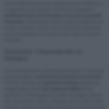
Che si tratti di un piccolo spazio come un balcone o
un giardino, non importa. Per tutta la stagione
i
ventilatori hanno accumulato un enorme quantità
di polvere
, e pulendolo dentro casa la trasportiamo
un po’ ovunque. Invece, se lo facciamo in balcone,
sarà più semplice rimuoverla una volta terminata
la pulizia.
Iniziamo rimuovendo la
Polvere
Una volta portato il ventilatore all’aperto, il secondo
passo è quello di
eliminare la polvere accumulata
.
Per farlo, utilizzo una
spazzola morbida
, ideale per
raggiungere anche
gli angoli più difficili
senza
rischiare di danneggiare le pale o le griglie. Questo
tipo di spazzola, spesso utilizzata per la pulizia delle
tastiere, rende il processo di rimozione della polvere