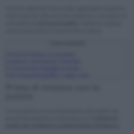
Poiché li abbiamo tenuti nello sgabuzzino durante i
mesi invernali, alla loro riaccensione ci ricordano la
necessità di
una buona pulizia
. Vediamo insieme
come si può fare in modo facile e veloce.
Cosa scoprirai?
1
Prima di iniziare con la pulizia
2
Iniziamo rimuovendo la Polvere
3
Come lavare le griglie e la pala
4
Se c’è qualche graffio o segno nero
Prima di iniziare con la
pulizia
La mia prima raccomandazione
, nata dalla mia
personale esperienza domestica, è di
iniziare la
pulizia del ventilatore posizionandosi all’esterno
.