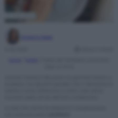
Giuliana Mele
13 Giu 2024
Lettura: 3 minuti
Home
/
Pulizie
/
Pulizia dei Ventilatori come farla
dopo un anno
Quando l’estate è alle porte e le giornate iniziano a
scaldarsi, uno dei primi pensieri che ci attraversa la
mente è come rinfrescare la nostra casa senza
ricorrere subito all’uso dell’aria condizionata.
A casa mia, anche se abbiamo il condizionatore,
non mancano però
i ventilatori
.