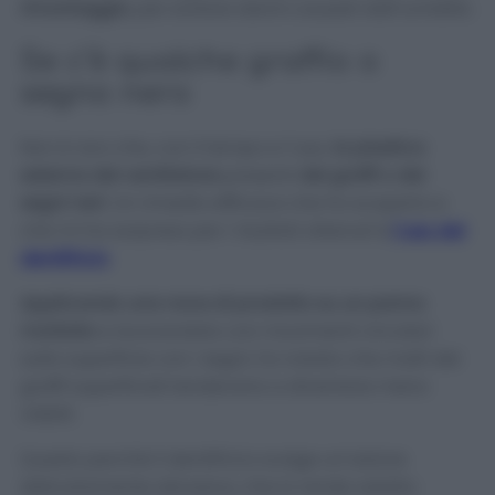
rimontaggio
, per evitare danni causati dall’umidità.
Se c’è qualche graffio o
segno nero
Non è raro che, con il tempo e l’uso,
la plastica
esterna del ventilatore
presenti
dei graffi o dei
segni neri
. Un rimedio efficace che ho scoperto e
che mi ha sorpreso per i risultati ottenuti è
l’uso del
dentifricio
.
Applicando una noce di prodotto su un panno
morbido
e lavorandolo con movimenti circolari
sulla superficie con i segni, ho notato che molti dei
graffi superficiali tendevano a diventare meno
visibili.
Questo perché il dentifricio svolge un’azione
delicatamente abrasiva, che lo rende adatto