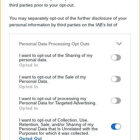
third parties prior to your opt-out.
You may separately opt-out of the further disclosure of your
personal information by third parties on the IAB’s list of
downstream participants.
Personal Data Processing Opt Outs
This information may also be disclosed by us to third parties
on the IAB’s List of Downstream Participants that may further
I want to opt-out of the Sharing of my
disclose it to other third parties.
personal data.
Leggi anche
Opted In
Please note that this website/app uses one or more Google
services and may gather and store information including but
I want to opt-out of the Sale of my
Personal Data.
not limited to your visit or usage behaviour. You may click to
Opted In
grant or deny consent to Google and its third-party tags to
Come fare
use your data for below specified purposes in below Google
I want to opt-out of processing my
Il trucco per mantenere i
consent section.
Personal Data for Targeted Advertising.
teli mare morbidi dopo
Opted In
ogni lavaggio
I want to opt-out of Collection, Use,
Retention, Sale, and/or Sharing of my
Personal Data that Is Unrelated with the
Pulizie
Purposes for which it was collected.
Opted Out