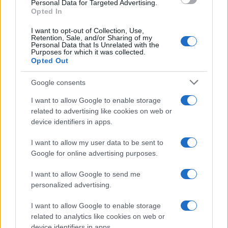
consent section.
Personal Data for Targeted Advertising.
tornare brillanti le
Opted In
posate in pochi minuti
I want to opt-out of Collection, Use,
Retention, Sale, and/or Sharing of my
Personal Data that Is Unrelated with the
Come fare
Purposes for which it was collected.
Opted Out
Bracciali in argento più
luminosi con un
Google consents
semplice rimedio
I want to allow Google to enable storage
related to advertising like cookies on web or
Pulizie
device identifiers in apps.
Tre elettrodomestici
I want to allow my user data to be sent to
che andrebbero puliti
più spesso
Google for online advertising purposes.
I want to allow Google to send me
personalized advertising.
Pavimenti
Il metodo per lavare i
I want to allow Google to enable storage
pavimenti senza
related to analytics like cookies on web or
secchio
device identifiers in apps.