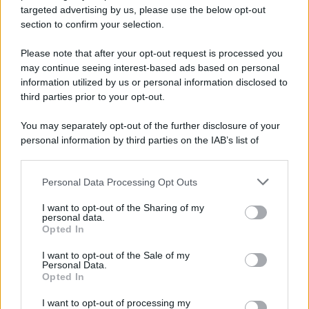
targeted advertising by us, please use the below opt-out
section to confirm your selection.
Please note that after your opt-out request is processed you
Pulizie
may continue seeing interest-based ads based on personal
information utilized by us or personal information disclosed to
Le Regole d’Oro da seguire
third parties prior to your opt-out.
per avere il Frigorifero
pulito più a lungo
You may separately opt-out of the further disclosure of your
personal information by third parties on the IAB’s list of
downstream participants.
1
2
…
Personal Data Processing Opt Outs
This information may also be disclosed by us to third parties
on the IAB’s List of Downstream Participants that may further
I want to opt-out of the Sharing of my
disclose it to other third parties.
personal data.
Leggi anche
Opted In
Please note that this website/app uses one or more Google
services and may gather and store information including but
I want to opt-out of the Sale of my
Personal Data.
not limited to your visit or usage behaviour. You may click to
Opted In
grant or deny consent to Google and its third-party tags to
Pulizie
use your data for below specified purposes in below Google
I want to opt-out of processing my
Il metodo che fa