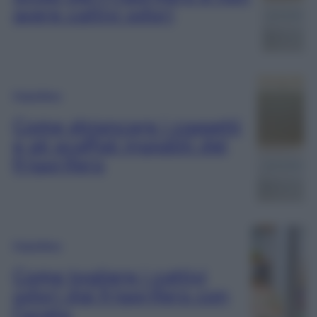
avere cattivi odori
Frigorifero
Come sbiancare i cassetti
e gli scaffali ingialliti del
frigorifero
Frigorifero
Come togliere i cattivi
odori dal frigorifero con
l’aceto