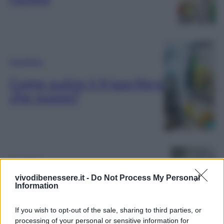
Frigorifero
Come pulire il frigorifero
che puzza?
Frigorifero
vivodibenessere.it -
Do Not Process My Personal
Come usare il
Information
Bicarbonato per il
frigorifero
If you wish to opt-out of the sale, sharing to third parties, or
processing of your personal or sensitive information for