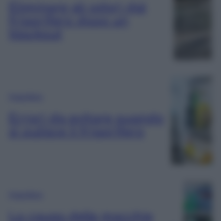
Eliminare gli odori dal
frigorifero dopo un
blackout
Frigorifero
Errori da evitare quando
si pulisce il frigorifero
Frigorifero
La causa delle macchie