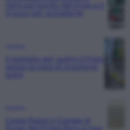
nere sul bordo del frigo e il
trucco per scioglierle
Frigorifero
Il metodo per pulire il frigo
senza la noia di svuotarlo
tutto
Frigorifero
Come Pulire il Canale di
Scolo del Frigorifero e non