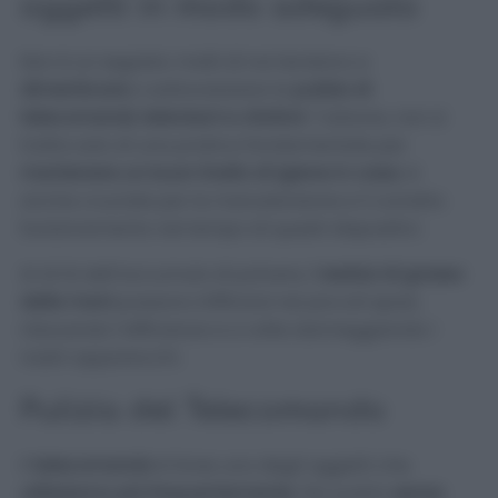
oggetti in modo adeguato
Non è un segreto: molti di noi tendono a
dimenticare
o sottovalutare la
pulizia di
telecomandi, televisori e citofoni
. Tuttavia, non si
tratta solo di una pratica fondamentale per
mantenere un buon livello di igiene in casa
; è
anche cruciale per la manutenzione e il corretto
funzionamento nel tempo di questi dispositivi.
Al di là dell’accumulo di polvere,
i residui di grasso
delle mani
possono infiltrarsi nei piccoli spazi,
riducendo l’efficienza e a volte danneggiando i
nostri apparecchi.
Pulizia del Telecomando
Il
telecomando
è forse uno degli oggetti che
utilizziamo più frequentemente
. Per pulirlo
senza