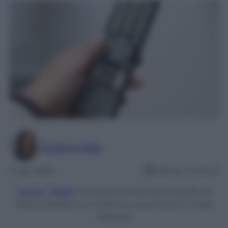
Giuliana Mele
21 Apr 2024
Lettura: 3 minuti
Home
/
Pulizie
/
Perché dovresti fare la pulizia di
telecomando, tv e citofono e come farla in modo
delicato