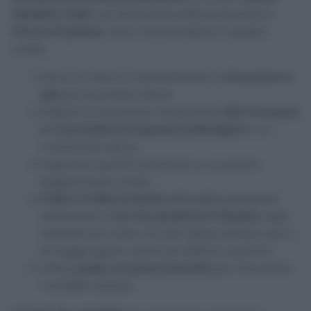
sbiadire i tasti
ma eliminando efficacemente le
tracce di grasso
, cerco di procedere in questo
modo:
Prima di tutto, è importantissimo
rimuovere le
pile
per prevenire danni.
Preparo la soluzione miscelando
200 ml acqua
e 1 cucchiaino di sapone di Marsiglia
in un
contenitore spray.
Vaporizzo questa soluzione su un panno
leggermente umido.
Pulisco il telecomando con cura
, prestando
attenzione a
non far penetrare il liquido
negli
interstizi fra i tasti, ma allo stesso tempo cerco
di raggiungere i punti più difficili e sporchi.
Infine,
passo un panno asciutto
per rimuovere
l’umidità residua.