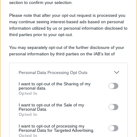
section to confirm your selection.
Please note that after your opt-out request is processed you
may continue seeing interest-based ads based on personal
information utilized by us or personal information disclosed to
third parties prior to your opt-out.
You may separately opt-out of the further disclosure of your
personal information by third parties on the IAB’s list of
downstream participants.
Personal Data Processing Opt Outs
This information may also be disclosed by us to third parties
on the IAB’s List of Downstream Participants that may further
I want to opt-out of the Sharing of my
disclose it to other third parties.
personal data.
Leggi anche
Opted In
Please note that this website/app uses one or more Google
services and may gather and store information including but
I want to opt-out of the Sale of my
Personal Data.
not limited to your visit or usage behaviour. You may click to
Opted In
grant or deny consent to Google and its third-party tags to
Come fare
use your data for below specified purposes in below Google
I want to opt-out of processing my
Il trucco per mantenere i
consent section.
Personal Data for Targeted Advertising.
teli mare morbidi dopo
Opted In