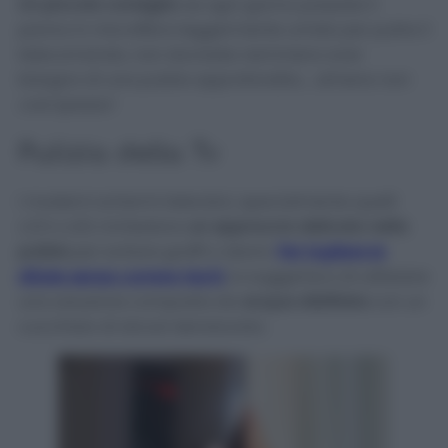
Un piccolo consiglio:
se ogni giorno passate il
panno in microfibra leggermente umido per pulire il
telecomando, non dovreste nemmeno aver
bisogno di una pulizia approfondita…
almeno non
così spesso!
Pulizia della Tv
I moderni schermi televisivi, specialmente quelli
LCD o LED
, richiedono
un approccio delicato nella
pulizia
per evitare graffi o danni.
Per togliere le
ditate senza correre rischi
, io suggerisco di utilizzare
una soluzione composta da
acqua distillata
con un
cucchiaio di alcool denaturato.