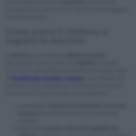
Con questa tecnica, le
impronte
e le macchie
scompariranno senza alcun rischio di danneggiare
i delicati schermi.
Come pulire il citofono e
togliere le macchie
Il
citofono
può diventare
difficile da pulire
,
soprattutto quando inizia ad
ingiallire
. In questi
casi, trovo molto efficace utilizzare una pasta fatta
di
bicarbonato di sodio
e
acqua
. È un metodo che
richiede un po’ di pazienza, ma di solito i risultati
sono buoni. Vi lascio subito il procedimento:
Cominciate
unendo il bicarbonato con un po’
d’acqua
fino ad ottenere una consistenza
pastosa.
Applicate
la pasta sulle parti ingiallite del