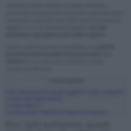
Quando si tratta di pulire il bagno, di lavare i
pavimenti o si sgrassare la cucina, sappiamo bene
come farlo e quando farlo. Ma ci sono quei piccoli
oggetti a cui non pensiamo spesso,
ma che
tocchiamo ogni giorno e più volte al giorno
.
Avrete capito di cosa sto parlando, ma
perché
dovremmo fare la pulizia di telecomandi, Tv e
citofoni?
Ecco come cerco di farlo in modo
semplice e delicato.
Cosa scoprirai?
1
Non tutti puliscono questi oggetti in modo adeguato
2
Pulizia del Telecomando
3
Pulizia della Tv
4
Come pulire il citofono e togliere le macchie
Non tutti puliscono questi