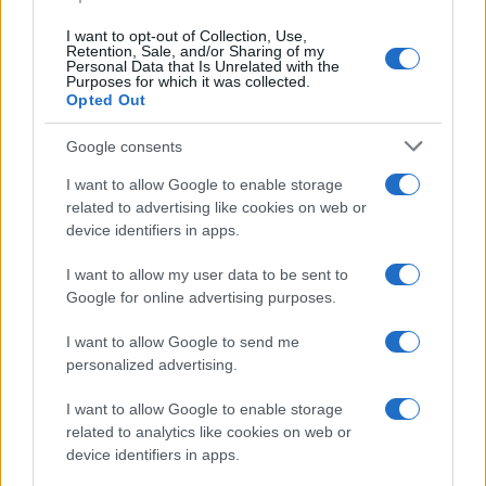
ogni lavaggio
I want to opt-out of Collection, Use,
Retention, Sale, and/or Sharing of my
Personal Data that Is Unrelated with the
Pulizie
Purposes for which it was collected.
Opted Out
Il metodo che fa
tornare brillanti le
Google consents
posate in pochi minuti
I want to allow Google to enable storage
related to advertising like cookies on web or
Come fare
device identifiers in apps.
Bracciali in argento più
I want to allow my user data to be sent to
luminosi con un
semplice rimedio
Google for online advertising purposes.
I want to allow Google to send me
Pulizie
personalized advertising.
Tre elettrodomestici
I want to allow Google to enable storage
che andrebbero puliti
related to analytics like cookies on web or
più spesso
device identifiers in apps.