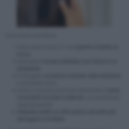
Il processo è semplice:
Assicuratevi che la TV sia
spenta e fredda al
tocco.
Mescolate
l’acqua distillata con l’alcol in un
recipiente
.
Immergete
un panno morbido nella soluzione
e strizzatelo bene.
Pulite lo schermo facendo attenzione a
usare
movimenti circolari e delicati
,
non premendo
assolutamente!
Utilizzate subito un altro panno asciutto per
asciugare e lucidare
.