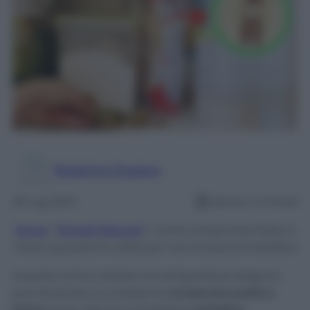
Rosanna Guasco
28 Lug 2023
Lettura: 4 minuti
Home
/
Rimedi Naturali
/
Come conservare Pasta e
Farina quando fa caldo per non trovare le Farfalline
Quando arriva l’estate e le temperature salgono,
può diventare un problema
conservare pasta e