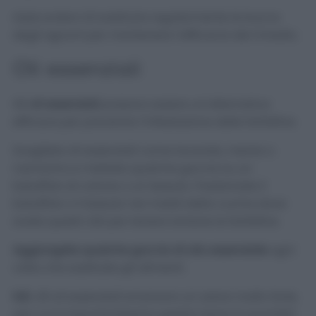
Assicuratevi di sostituire regolarmente le bucce
degli agrumi per mantenere l’efficacia del rimedio.
Oli essenziali
Gli
oli essenziali
possono essere un’alternativa
efficace per prevenire l’infestazione delle farfalline.
Scegliete oli essenziali come lavanda, menta o
rosmarino e mettete qualche goccia su un
batuffolo di cotone o un tessuto. Posizionate il
batuffolo o il tessuto nei mobili della cucina dove
avete questi cibi per tenere lontane le farfalline.
Aggiungete qualche goccia di olio essenziale
ogni
volta che sostituite gli alimenti.
N.B.
Gli oli essenziali emanano un odore molto forte,
per cui è importantissimo gestire bene la quantità