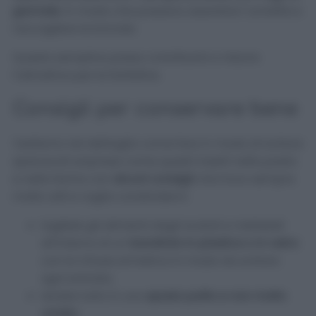
giornale
, in modo che possano assorbire l’umidità e
raccogliere le briciole.
Questo semplice passo contribuirà a ridurre
l’attrattiva per le farfalline.
Consigli per conservare bene
Vediamo nel dettaglio come fare in modo di evitare
spiacevoli sorprese come questi insetti nella pasta
e nella farina con
alcuni consigli
che trovo sempre
molto utili e voglio condividervi:
togliete gli alimenti dagli scatoli e metteteli
all’interno di un
barattolo in plastica o in vetro
con la chiusa ermetica in modo da evitare
ogni entrata;
tenete tutto in uno
spazio pulito e non molto
umido
;