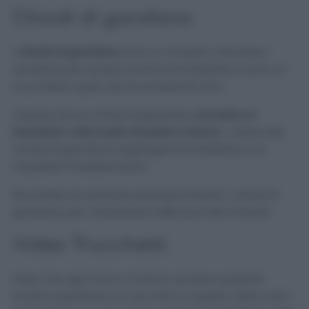
Chiodi di garofano
I
chiodi di garofano
sono un rimedio naturale e
semplice per tenere lontane le farfalline e sono un
trucchetto usato da innumerevoli anni.
Inserite alcuni chiodi di garofano
accanto ai
barattoli o alle buste di pasta e farina
. L’odore dei
chiodi di garofano respingerà le farfalline e ne
impedirà l’insediamento.
Ricordate di sostituire periodicamente i chiodi di
garofano per mantenere l’efficacia del rimedio.
Video Trucchetti
Dato che ogni anno mi fanno sempre qualche
brutta sorpresina, ho raccolto in questo video tutti i