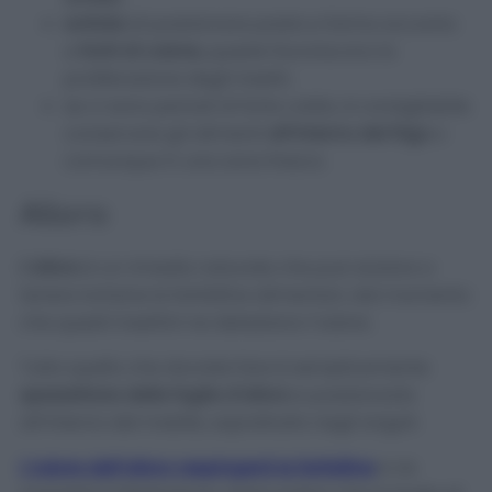
evitate
di posizionare pasta e farina accanto
a
fonti di calore,
queste favoriscono la
proliferazione degli insetti;
se ci sono periodi di forte caldo, è consigliabile
conservare gli alimenti
all’interno del frigo
o
comunque in una zona fresca.
Alloro
L’alloro
è un rimedio naturale che può aiutare a
tenere lontane le farfalline alimentari, dal momento
che questi insettini ne detestano l’odore.
Tutto quello che dovrete fare è semplicemente
spezzettare delle foglie d’alloro
e posizionarle
all’interno del mobile, soprattutto negli angoli.
L’odore dell’alloro respingerà le farfalline
e ne