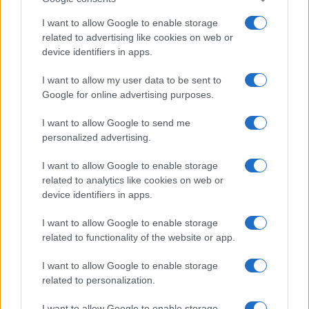
semplice rimedio
I want to allow Google to enable storage
related to advertising like cookies on web or
Pulizie
device identifiers in apps.
Tre elettrodomestici
I want to allow my user data to be sent to
che andrebbero puliti
più spesso
Google for online advertising purposes.
I want to allow Google to send me
personalized advertising.
Pavimenti
Il metodo per lavare i
I want to allow Google to enable storage
pavimenti senza
related to analytics like cookies on web or
secchio
device identifiers in apps.
I want to allow Google to enable storage
related to functionality of the website or app.
I want to allow Google to enable storage
related to personalization.
Vivodibenessere.it
è il sito per i rimedi naturali e la cura della casa e
del giardino con consigli utili per tutti i piccoli problemi quotidiani.
I want to allow Google to enable storage