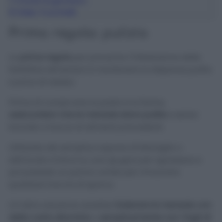
7
Chiodi di garofano
8
Video Trucchetti
Prima regola: pulizia
La
prima regola
per prevenire l’infestazione delle
farfalline alimentari è mantenere la dispensa pulita
e priva di residui.
Prima di conservare la pasta e la farina,
assicuratevi che le mensole siano pulite
e senza
briciole o tracce di alimenti precedenti.
Utilizzate del semplice sapone di Marsiglia o
dell’aceto d’alcol su una spugna per sgrassare e
poi passate un panno umido per rimuovere
qualsiasi traccia di sporco.
Un’altra soluzione sarebbe
foderare le mensole con
della carta alluminio
o
semplicemente con i fogli di