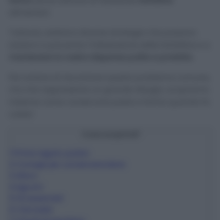
farina
senza attirare le fastidiose
farfalline
alimentari.
Tuttavia, esistono diverse strategie che possono
aiutarvi a prevenire l’infestazione delle farfalline e a
mantenere la vostra dispensa pulita e protetta.
Per evitare di riscontrare questo problema comune,
ma che rappresenta un grande disagio, scopriamo
insieme come conservare pasta e farina quando fa
caldo!
Cosa scoprirai?
1
Prima regola: pulizia
2
Consigli per conservare bene
3
Alloro
4
Agrumi
5
Oli essenziali
6
Citronella