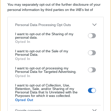
You may separately opt-out of the further disclosure of your
personal information by third parties on the IAB’s list of
downstream participants.
Personal Data Processing Opt Outs
This information may also be disclosed by us to third parties
on the IAB’s List of Downstream Participants that may further
I want to opt-out of the Sharing of my
disclose it to other third parties.
personal data.
Leggi anche
Opted In
Please note that this website/app uses one or more Google
services and may gather and store information including but
I want to opt-out of the Sale of my
Personal Data.
not limited to your visit or usage behaviour. You may click to
Opted In
grant or deny consent to Google and its third-party tags to
Pulizie
use your data for below specified purposes in below Google
I want to opt-out of processing my
Il metodo che fa
consent section.
Personal Data for Targeted Advertising.
tornare brillanti le
Opted In
posate in pochi minuti
I want to opt-out of Collection, Use,
Retention, Sale, and/or Sharing of my
Personal Data that Is Unrelated with the
Come fare
Purposes for which it was collected.
Opted Out
Bracciali in argento più
luminosi con un
Google consents