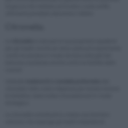
di gocce che mettete sull’ovatta o sulla stoffa,
altrimenti potrebbe disturbare l’olfatto.
Citronella
La
citronella
è nota per le sue proprietà repellenti
per gli insetti. Anche se viene usate principalmente
contro le zanzare in modo da bloccarle già dal
balcone, è preziosa anche contro le farfalle della
cucina!
Utilizzate
bastoncini o candele profumate
alla
citronella nella vostra dispensa per tenere lontane
le farfalline. Assicuratevi di posizionarli in modo
strategico.
La citronella contribuirà a creare una barriera
odorosa che respinge gli insetti indesiderati.