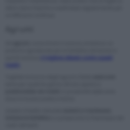
impedirà l’infestazione. Assicuratevi che le foglie di
alloro siano fresche e sostituitele regolarmente per
un’efficacia continua.
Agrumi
Gli
agrumi
, come limoni e arance, emettono un
profumo sgradevole per le farfalline alimentari e
quindi saranno
il migliore alleato contro questi
insetti.
Tagliate le bucce degli agrumi, fatele
essiccare
bene per qualche giorno all’aria aperta e
posizionatele nei mobili
, in prossimità delle zone
dove si trovano pasta e farina.
Questo rimedio naturale
aiuterà a mantenere
lontane le farfalline
e a preservare la freschezza dei
vostri alimenti.