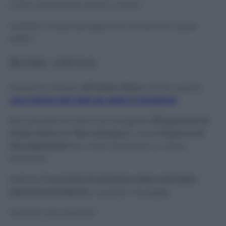
vostro piacimento ed ecco fatto!
Vedrete che gli asciugamani torneranno super
soffici!
Acido citrico
Passiamo adesso
all’acido citrico
, anche questo
una manna dal cielo se usato in lavatrice!
Non dovrete far altro che sciogliere
150 grammi di
acido citrico in 1 litro d’acqua
e unire
10 gocce di
olio essenziale
fino a farli diventare un unica
soluzione.
Mettete
3 cucchiai di soluzione nella vaschetta
dell’ammorbidente
e avviate il lavaggio.
Vedrete che risultato!