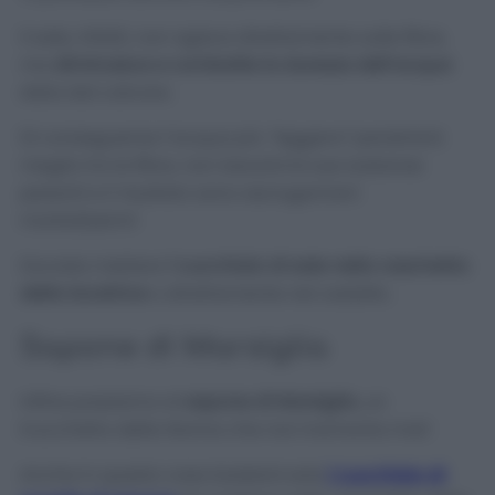
Il sale, infatti, non agisce direttamente sulle fibre,
ma
diminuisce e combatte la durezza dell’acqua
data dal calcare.
Di conseguenza l’acqua più
“leggera”
penetrerà
meglio tra le fibre, non lascerà le sue sostanze
pesanti e il risultato sono asciugamani
morbidissimi!
Dovrete mettere
1 cucchiaio di sale nella vaschetta
della lavatrice
o direttamente nel cestello.
Sapone di Marsiglia
Infine passiamo al
sapone di Marsiglia
, un
trucchetto della Nonna che non tramonta mai!
Anche in questo caso basterà solo
1 cucchiaio di