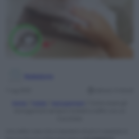
Redazione
7 Lug 2022
Lettura: 3 minuti
Home
/
Pulizie
/
Asciugamani
/
Come avere gli
Asciugamani sempre morbidi e soffici con un
Cucchiaio
Una delle cose che si desidera di più in assoluto è