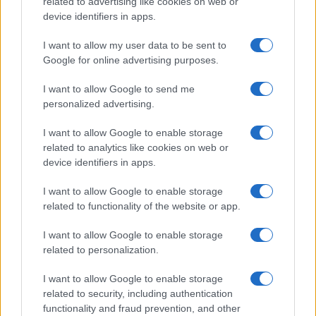
related to advertising like cookies on web or
Pulizie
device identifiers in apps.
Il metodo che fa
I want to allow my user data to be sent to
tornare brillanti le
posate in pochi minuti
Google for online advertising purposes.
I want to allow Google to send me
personalized advertising.
Come fare
Bracciali in argento più
I want to allow Google to enable storage
luminosi con un
related to analytics like cookies on web or
semplice rimedio
device identifiers in apps.
I want to allow Google to enable storage
related to functionality of the website or app.
I want to allow Google to enable storage
related to personalization.
Vivodibenessere.it
è il sito per i rimedi naturali e la cura della casa e
del giardino con consigli utili per tutti i piccoli problemi quotidiani.
I want to allow Google to enable storage
Troverai ogni giorno nuove idee per la tua casa, il fai da te, le pulizie, i
related to security, including authentication
trucchi della nonna e l’ecosostenibilità.
functionality and fraud prevention, and other