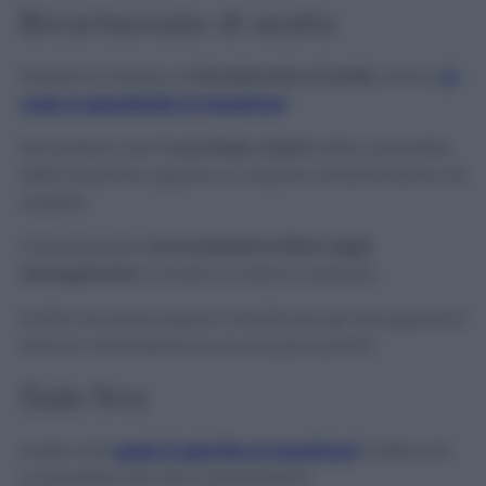
Bicarbonato di sodio
Passiamo adesso al
bicarbonato di sodio
, ottimo
in
casa e soprattutto in lavatrice!
Ne basterà solo
1 cucchiaio colmo
nella vaschetta
della lavatrice oppure un misurino direttamente nel
cestello.
Il bicarbonato
ammorbidirà le fibre degli
asciugamani
e avrete un ottimo risultato!
Inoltre, se usate questo rimedio per gli asciugamani
bianchi, diventeranno ancora più lucenti!
Sale fino
Avete mai
usato il sale fino in lavatrice?
L’efficacia
vi potrebbe davvero sorprendere!