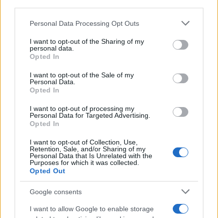
downstream participants.
Personal Data Processing Opt Outs
This information may also be disclosed by us to third parties
on the IAB’s List of Downstream Participants that may further
I want to opt-out of the Sharing of my
disclose it to other third parties.
personal data.
Leggi anche
Opted In
Please note that this website/app uses one or more Google
services and may gather and store information including but
I want to opt-out of the Sale of my
Personal Data.
not limited to your visit or usage behaviour. You may click to
Opted In
grant or deny consent to Google and its third-party tags to
Come fare
use your data for below specified purposes in below Google
I want to opt-out of processing my
Come lavare il mocio e
consent section.
Personal Data for Targeted Advertising.
togliere i cattivi odori
Opted In
con il percarbonato
I want to opt-out of Collection, Use,
Retention, Sale, and/or Sharing of my
Personal Data that Is Unrelated with the
Come fare
Purposes for which it was collected.
Opted Out
Il trucco per mantenere i
teli mare morbidi dopo
Google consents
ogni lavaggio
I want to allow Google to enable storage