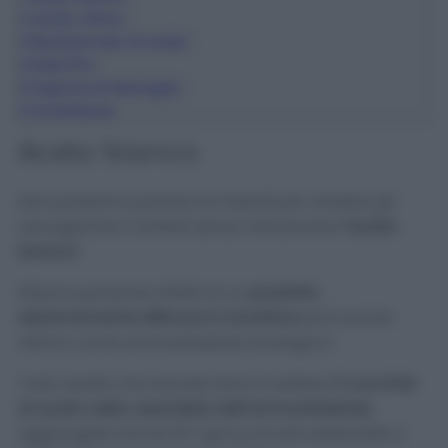
2
Acido citrico
3
Bicarbonato di sodio
4
Sale fino
5
Sapone di Marsiglia
6
Avvertenze
Aceto bianco
Non possiamo parlare di metodi per rendere gli
asciugamani morbidi senza menzionare
l’aceto
bianco!
Stiamo parlando infatti di un
prodotto
estremamente efficace in lavatrice
ed è anche
ottimo come ammorbidente ecologico!
Tutto quello che dovrete fare è mettere
3 cucchiai
di aceto nella vaschetta dell’ammorbidente,
aggiungete anche 6/7 gocce di olio essenziale a