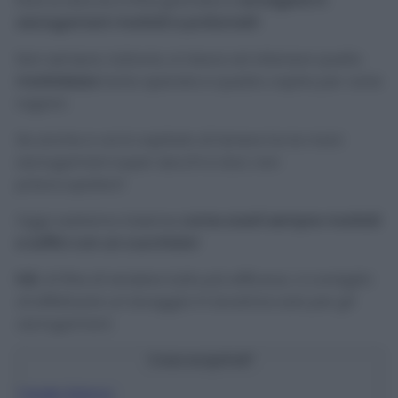
fare la doccia a fine giornata e
avvolgersi in
asciugamani morbidi e profumati!
Non sempre, tuttavia, si riesce ad ottenere quella
morbidezza
tanto sperata e questo capita per varie
ragioni.
Se anche a voi è capitato di tenere tra le mani
asciugamani super secchi e duri, non
preoccupatevi!
Oggi vedremo insieme
come averli sempre morbidi
e soffici con un cucchiaio!
N.B.
Al fine di rendere tutto più efficace, vi consiglio
di effettuare un lavaggio in lavatrice solo per gli
asciugamani.
Cosa scoprirai?
1
Aceto bianco