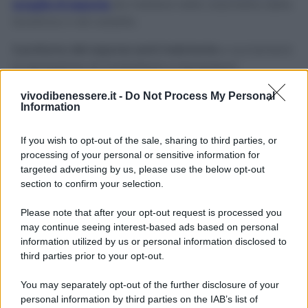
scaglie di sapone
da mettere nella vaschetta della
lavatrice o nel cestello.
Il profumo del sapone sarà inebriante
e aumenterà
la sensazione di morbidezza e benessere!
vivodibenessere.it -
Do Not Process My Personal
Avvertenze
Information
Al fine di non sbagliare mai lavaggio, consigliamo
If you wish to opt-out of the sale, sharing to third parties, or
di leggere le istruzioni riportate sulle etichette di
processing of your personal or sensitive information for
lavaggio degli asciugamani.
targeted advertising by us, please use the below opt-out
section to confirm your selection.
Please note that after your opt-out request is processed you
may continue seeing interest-based ads based on personal
information utilized by us or personal information disclosed to
third parties prior to your opt-out.
You may separately opt-out of the further disclosure of your
personal information by third parties on the IAB’s list of