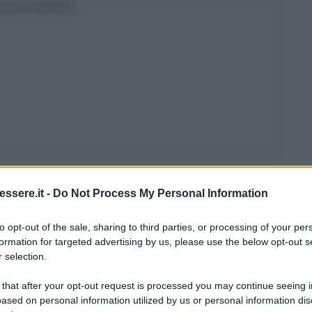
osa scoprirai?
ssere.it -
Do Not Process My Personal Information
vere durante il lavaggio in lavatrice riguarda
to opt-out of the sale, sharing to third parties, or processing of your per
rizzare” i nostri capi
in modo da farli asciugare. Se
formation for targeted advertising by us, please use the below opt-out s
 dall’altra diventa nostra “nemica” perché è una
 selection.
stropicciato.
 that after your opt-out request is processed you may continue seeing i
ased on personal information utilized by us or personal information dis
ostare la
centrifuga
, soprattutto per i capi più