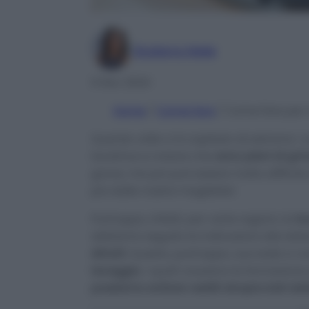
Giuliana Mele
6 Nov 2024
Home
/
Come fare
/
Come fare per n
Quante volte vi è capitato di estrarre i v
lavatrice e notare che
sono pieni di gri
grave, ma poi può essere molto difficile 
più dalle nostre magliette!
Purtroppo, infatti, per varie ragioni, la
lav
abbiamo seguito le indicazioni alla lette
stirarli.
Questo, purtroppo, succede a c
lavaggio
, i quali causano la formazione 
possiamo evitare vestiti stropicciati dal