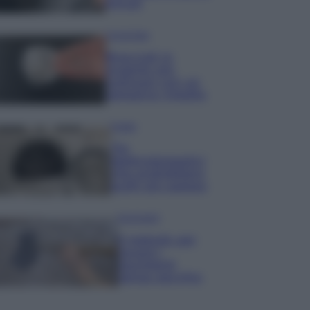
minuti
Come fare
Bracciali in
argento più
luminosi con un
semplice rimedio
Pulizie
Tre
elettrodomestici
che andrebbero
puliti più spesso
Pavimenti
Il metodo per
lavare i
pavimenti
senza secchio