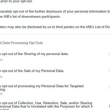
 prior to your opt-out.
e a stropicciarsi, oppure di
diminuire i giri
,
00 giri.
Noterete la differenza!
rately opt-out of the further disclosure of your personal information by
he IAB’s list of downstream participants.
tion may also be disclosed by us to third parties on the IAB’s List of 
 that may further disclose it to other third parties.
a la giusta attenzione, perché potrebbe
 that this website/app uses one or more Google services and may gath
l Data Processing Opt Outs
 grinze
sui vostri capi.
including but not limited to your visit or usage behaviour. You may click 
 to Google and its third-party tags to use your data for below specifi
o opt-out of the Sharing of my personal data.
hette di lavaggio
e di procedere con la
giusta
ogle consent section.
In
o. In linea generale, sono da evitare le
alte
ure sui vostri panni e vi “costringono” a stirarli.
o opt-out of the Sale of my Personal Data.
In
uto
to opt-out of processing my Personal Data for Targeted
ing.
In
icciati in lavatrice è l’accostamento di
panni di
o opt-out of Collection, Use, Retention, Sale, and/or Sharing
 insieme nonostante abbiano, invece, bisogno di
ersonal Data that Is Unrelated with the Purposes for which it
lected.