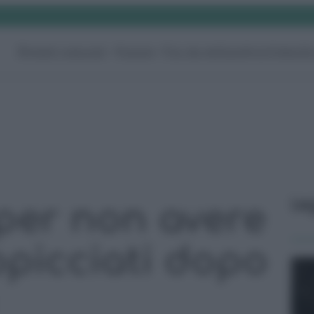
Rimedi naturali
Pulizie
Fai da te
Giardino
Video
G
Le
per non avere
ropicciati dopo