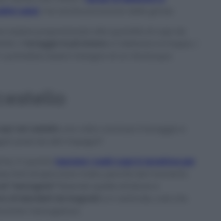
tivi odori
, ma anche provocare delle grinze.
pre essere proporzionato alla quantità di capi da
atti, il
lavaggio è più breve
e il detersivo è troppo, i
 o potrebbe esserci bisogno di un risciacquo
 cestello
capi nel cestello
una volta concluso il lavaggio e
ari presi da altri impegni?
sime, in quanto
lasciare i vostri capi in lavatrice per
bbe farli stropicciare molto, perché dal momento
ad “asciugare”
fissando quelle striature e
 di stenderli da bagnati
e in verticale, così che
urante l’asciugatura.