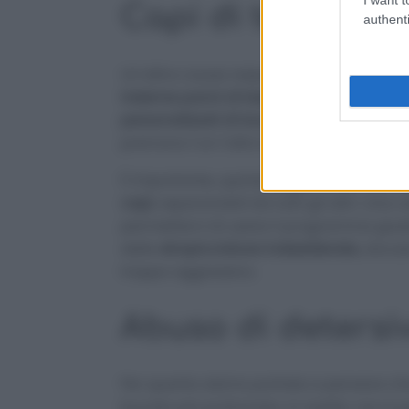
Capi di tessuto d
authenti
Un’altra causa responsabile dei capi str
insieme panni di tessuto diverso
che nec
personalizzati di lavaggio.
Inoltre, potre
premono l’un l’altro formando così le cl
È importante, quindi,
leggere bene le et
capi
, separandoli da tutti gli altri. Una 
permettervi di usare il programma giu
delle
stropicciature indesiderate
, dovu
troppo aggressivo.
Abuso di detersi
Per quanto siamo portate a pensare c
bucato più profumato, in realtà, non è per 