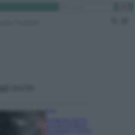
Cerca
ruppo Facebook
ggi anche
Pulizie
Il metodo che fa
tornare brillanti
le posate in pochi