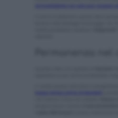
ammorbidente non solo può causare cat
Il carico di detersivo, quindi, deve sem
lavare e alla tipologia di lavaggio. Se, inf
vestiti potrebbero risultare “
insaponati
”
ulteriore.
Permanenza nel
Quante volte vi è capitato di
lasciare i 
aspettare un po’ prima di stenderli, mag
In realtà questa abitudine è sbagliatis
troppo tempo prima di stenderli
, potre
che restano chiusi nel cestello,
iniziano 
stropicciature. Quindi,
vi raccomandiamo
il
peso dell’acqua
li possa raddrizzare d