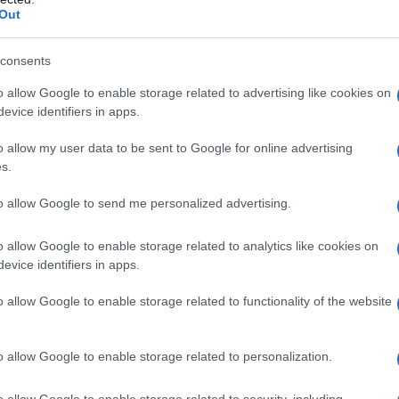
Out
e di lavaggio
e dividere i
capi
per tessuto
, in modo
rischiare di sottoporre alcuni capi alla
consents
 programma troppo aggressivo.
Inoltre, in questo
o allow Google to enable storage related to advertising like cookies on
nti e leggeri
si premono l’un l’altro formando così
evice identifiers in apps.
o allow my user data to be sent to Google for online advertising
s.
to allow Google to send me personalized advertising.
della lavatrice
il più possibile in modo da ritrovarci
o allow Google to enable storage related to analytics like cookies on
 Quest’abitudine, però, è sbagliatissima in quanto
evice identifiers in apps.
marie per cui i tessuti
potrebbero stropicciarsi.
o allow Google to enable storage related to functionality of the website
o lo spazio materiale
per distendersi, tenderanno
, vi consigliamo di
non caricare troppo la vostra
o allow Google to enable storage related to personalization.
pochi capi alla volta.
o allow Google to enable storage related to security, including