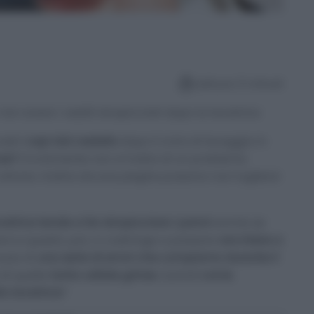
Lettura: 5 minuti
on avere i vestiti stropicciati dopo la lavatrice
ostri
capi dal cestello
dopo il ciclo di lavaggio in
nze?
Ovviamente non si tratta di un problema
stirare. Inoltre alcune pieghe possono non togliersi
atrice tende a far stropicciare i panni
anche se
ra e questo, poi, ci costringe a passare
ore intere a
ausa di
una serie di errori che compiamo durante il
di quelle
tanto odiate grinze.
Quindi
come
la lavatrice
?