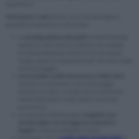
quotidiano!
Ottimizzare i costi
anche con la lavastoviglie è
possibile, scopriamo in che modo:
La
predisposizione dei piatti
è fondamentale:
sapere in che modo si mettono nel cestello,
incastrandoli bene al fine di non occupare
troppo spazio è importante per non fare troppi
cicli di lavaggio.
Accumulate i piatti del pranzo e della cena
insieme e impostate il ciclo di lavaggio
durante la notte, in modo da far funzionare
l’elettrodomestico nella fascia oraria più
economica.
Al momento dell’acquisto
scegliete una
lavastoviglie con lavaggi eco, pesanti e
leggeri
, inoltre prediligete il nylon.
Ricordate che la
pulizia della lavastoviglie
è