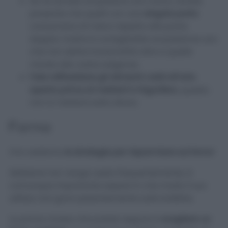
Se ne dovete acquistare uno nuovo, tenete
presente che quelli con una
singola porta
consumano di meno rispetto alla porta
doppia. Inoltre è consigliabile acquistarne uno
che non abbia funzionalità oltre a quelle
mirate alle vostre esigenze.
Fate raffreddare gli alimenti caldi all’aria
aperta prima di metterli in frigorifero
, questo
non lo metterà sotto sforzo.
Forno
Ora vediamo
le strategie per risparmiare sul forno!
Sebbene non venga usato frequentemente, è
comunque importante sapere in che modo il suo
utilizzo non gravi pesantemente sulla bolletta.
La prima mossa che potete seguire è
scegliere un