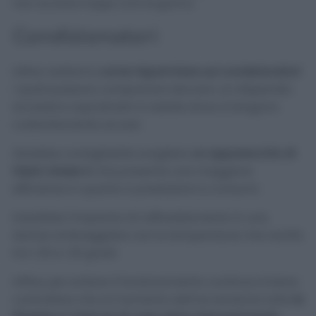
non avviare troppi cicli al giorno.
Condizionatori
Infine vediamo
come risparmiare sui condizionatori
i quali possono comportare davvero un dispendio
eccessivo soprattutto in estate dove si tengono
costantemente accesi.
Sarebbe consigliabile scegliere
un apparecchio di
tripla classe A
che presenta una maggiore
efficienza in quanto a prestazioni e consumi.
Installate l’impianto di raffreddamento in una
stanza ombreggiata con la temperature che oscilla
tra i 20 e i 25 gradi.
Infine, per evitare il funzionamento continuo è bene
controllare che al momento dell’accensione tutte
le