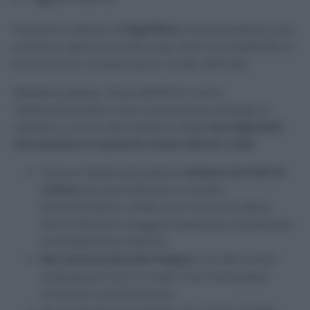
Passiamo adesso al
frigorifero
, importantissimo per
evitare lo spreco di cibo e per darci la possibilità di
fare scorta e conservarla in modo ottimale.
Sebbene spesso viene definitivo come
l’elettrodomestico che consuma più energia in
assoluto, ci sono dei metodi e degli
accorgimenti
che possano in qualche modo ridurre i costi
.
Tenere l’elettrodomestico
lontano da fonti di
calore
per permetterne il corretto
funzionamento. Infatti se è vicino al calore,
dovrà sforzarsi maggiormente per mantenere
la temperatura interna.
Non sovraccaricarlo troppo
è un altro buon
metodo per fare in modo che l’aria possa
circolare correttamente.