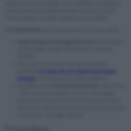
Negli anni la tecnologia ne ha definito al meglio la
funzionalità rendendola idonea anche a carichi
molto pesanti, a vestiti delicati e quant’altro.
Per risparmiare
sulla lavatrice ecco alcune dritte:
Usare sempre un programma eco
ed evitare il
prelavaggio, questo ridurrà già i costi del
30/40%.
Caricare la lavatrice con più indumenti
possibile
in modo da non dover fare troppi
lavaggi
e anche per più volte al giorno.
Impostare una
temperatura bassa
che stia tra
i 30 e i 40 gradi, questo avrà un vantaggio
notevole anche al fine di non rovinare le fibre
dei tessuti. Infatti le temperature indicate sono
proprio per i lavaggi delicati.
Frigorifero