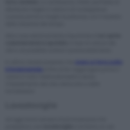
forno ventilato
. La ventilazione, infatti, permette di
distribuire meglio il calore e di conseguenza
cuocere prima e meglio le pietanze, con il risultato
della riduzione del tempo.
Altra cosa estremamente importante è
non aprire
costantemente lo sportello
in fase di cottura dei
cibi e, se possibile, evitare il preriscaldamento.
In ultimo, tenete presente che
avere un forno pulito
è fondamentale
al fine di far raggiungere prima il
calore in tutto l’elettrodomestico senza
l’impedimento del cibo attaccato e delle
incrostazioni.
Lavastoviglie
Ad oggi sonno sempre di più le persone che
possiedono una
lavastoviglie
e ne fanno un uso