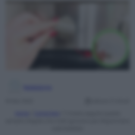
Redazione
18 Mar 2022
Lettura: 5 minuti
Home
/
Come fare
/
Ti basta seguire queste
semplici Regole che molti ignorano per Risparmiare
sulle Bollette!