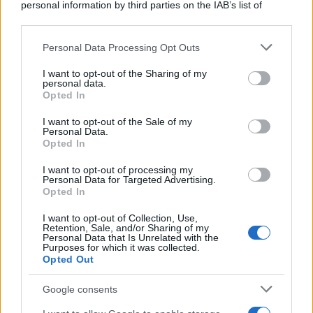
personal information by third parties on the IAB’s list of
downstream participants.
Personal Data Processing Opt Outs
This information may also be disclosed by us to third parties
on the IAB’s List of Downstream Participants that may further
I want to opt-out of the Sharing of my
disclose it to other third parties.
personal data.
Leggi anche
Opted In
Please note that this website/app uses one or more Google
services and may gather and store information including but
I want to opt-out of the Sale of my
Personal Data.
not limited to your visit or usage behaviour. You may click to
Opted In
grant or deny consent to Google and its third-party tags to
Come fare
use your data for below specified purposes in below Google
I want to opt-out of processing my
Come lavare il mocio e
consent section.
Personal Data for Targeted Advertising.
togliere i cattivi odori
Opted In
con il percarbonato
I want to opt-out of Collection, Use,
Retention, Sale, and/or Sharing of my
Personal Data that Is Unrelated with the
Come fare
Purposes for which it was collected.
Opted Out
Il trucco per mantenere i
teli mare morbidi dopo
Google consents
ogni lavaggio