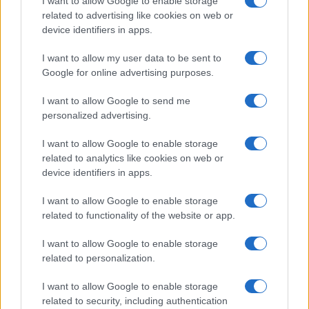
I want to allow Google to enable storage
related to advertising like cookies on web or
Pulizie
device identifiers in apps.
Il metodo che fa
I want to allow my user data to be sent to
tornare brillanti le
posate in pochi minuti
Google for online advertising purposes.
I want to allow Google to send me
personalized advertising.
Come fare
Bracciali in argento più
I want to allow Google to enable storage
luminosi con un
related to analytics like cookies on web or
semplice rimedio
device identifiers in apps.
I want to allow Google to enable storage
related to functionality of the website or app.
I want to allow Google to enable storage
related to personalization.
Vivodibenessere.it
è il sito per i rimedi naturali e la cura della casa e
del giardino con consigli utili per tutti i piccoli problemi quotidiani.
I want to allow Google to enable storage
Troverai ogni giorno nuove idee per la tua casa, il fai da te, le pulizie, i
related to security, including authentication
trucchi della nonna e l’ecosostenibilità.