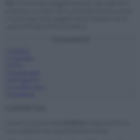
N.B.
Prima di dare suggerimenti per ogni specifico
prodotto, vi ricordo che in generale la fascia oraria
in cui si risparmia maggiormente è quella che va
dalle 19:00 alle 08:00 del mattino.
Cosa scoprirai?
1
Lavatrice
2
Frigorifero
3
Forno
4
Lavastoviglie
5
Asciugatrice
6
Condizionatori
7
Avvertenze
Lavatrice
Partiamo proprio dalla
lavatrice
, l’apparecchio di
cui in assoluto non si può più fare a meno.