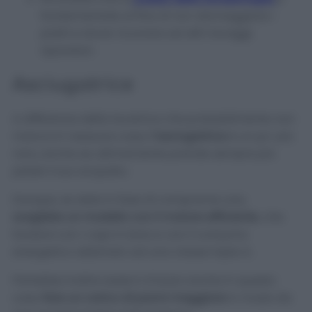
fondamentale al fine di non danneggiare i
piatti e dover ricorrere ad altri lavaggi
riparatori.
Asciugatrice
A differenza della lavatrice che probabilmente non
manca in nessuna casa,
l’asciugatrice
è un po’ più
rara, anche se ultimamente prende sempre più
piede il suo acquisto.
Dunque, se siete in fase di comprarne una,
scegliete un modello con il motore efficiente
, che
funzioni con i capi in lana e con il consumo
energetico abbinato ad una classe tripla A.
Potrebbe inoltre esservi d’aiuto anche in questo
caso
fare un carico di panni maggiore
in modo da