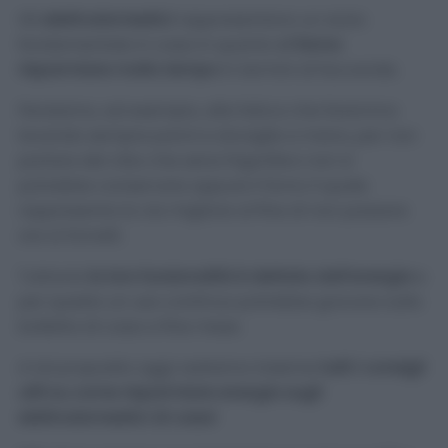
Gli
elettrodomestici
rappresentano un aiuto
fondamentale in casa in quanto
ci fanno
risparmiare molto tempo
in termini di faccende.
Pensiamo, ad esempio, alla fatica che faremmo
lavando sempre panni e stoviglie a mano, per non
parlare del cibo che sena frigorifero non si
potrebbe conservare oppure il forno il quale
rappresenta la via migliore al fine di non passare
ore ai fornelli.
Tuttavia
la loro funzionalità è dettata dall’energia
e
per questo un uso continuo potrebbe gravare sulla
bolletta di casa a fine mese.
A tal proposito oggi vedremo insieme
tutti i consigli
utili su come risparmiare energia sugli
elettrodomestici di casa!