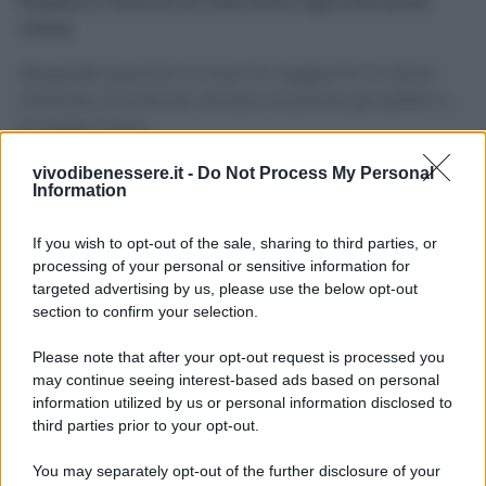
finestre e i balconi di casa siano rigorosamente
chiusi.
Spegnete quando la casa ha raggiunto il calore
ottimale ricordando sempre di parare gli spifferi e
le fughe d’aria.
vivodibenessere.it -
Do Not Process My Personal
Avvertenze
Information
Vi ricordo di controllare di tanto in tanto lo stato del
If you wish to opt-out of the sale, sharing to third parties, or
funzionamento di tutti gli elettrodomestici al fine di
processing of your personal or sensitive information for
ridurre il consumo.
targeted advertising by us, please use the below opt-out
section to confirm your selection.
Please note that after your opt-out request is processed you
may continue seeing interest-based ads based on personal
information utilized by us or personal information disclosed to
third parties prior to your opt-out.
You may separately opt-out of the further disclosure of your