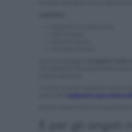
Prevede ingrediente che, se siete amant
Ingredienti
150 grammi di acido citrico
1 litro d’acqua
Succo di 1 limone
1 bicchiere d’aceto
Il primo passaggio è
sciogliere l’acido 
alti ingredienti. Ricordate di filtrare be
polpa e dei semini.
L’unione di questi ingredienti insieme 
soprattutto
toglieranno ogni minima infi
Basterà versare tutto in un vaporizzator
E per gli angoli 