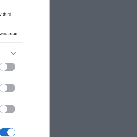
 third
Downstream
er and store
to grant or
ed purposes