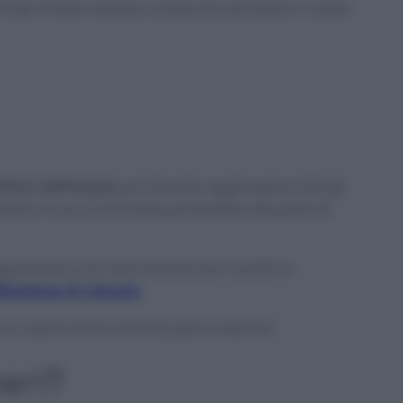
i dei rimedi naturali, avrete sicuramente in casa!
citrico nell’acqua
, poi dovrete aggiungere tutti gli
nissimo il succo di limone privandolo dei pezzi di
rappresenta una vera bomba per il pulito e
ltrazione di calcare.
e e usarlo all’occorrenza per la doccia!
neri?