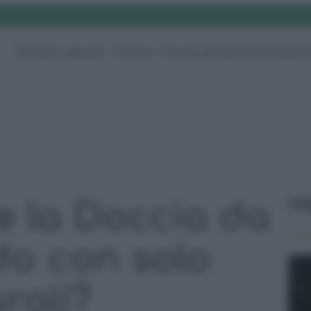
Rimedi naturali
Pulizie
Fai da te
Giardino
Video
G
Le
e la Doccia da
do con solo
rali?