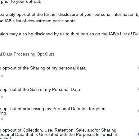
 prior to your opt-out.
agire per un po’ di tempo.
rately opt-out of the further disclosure of your personal information by
doccia sarà brillante e come nuova!
he IAB’s list of downstream participants.
me marmo o pietra naturale.
tion may also be disclosed by us to third parties on the IAB’s List of 
 that may further disclose it to other third parties.
 that this website/app uses one or more Google services and may gath
l Data Processing Opt Outs
including but not limited to your visit or usage behaviour. You may click 
 to Google and its third-party tags to use your data for below specifi
iori qualità quella anticalcare
perché riesce a
o opt-out of the Sharing of my personal data.
ogle consent section.
inate.
In
o subito come fare!
o opt-out of the Sale of my Personal Data.
In
1 litro d’acqua
e mescolate finché non ottenete
i profumo, potete aggiungere il
succo di 1 limone
o
to opt-out of processing my Personal Data for Targeted
ing.
tro piacimento.
In
n un vaporizzatore e
spruzzate in tutta la doccia
,
o opt-out of Collection, Use, Retention, Sale, and/or Sharing
ersonal Data that Is Unrelated with the Purposes for which it
he risultato fantastico!
lected.