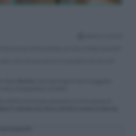
Lettura: 4 minuti
a Doccia da cima a fondo con solo rimedi naturali?
asa, ma c’è una zona in cui proprio non ha mai
o della
doccia
, area del bagno che è soggetta
esta intrappolata l’umidità.
 attenti anche per prevenire la formazione di
ere il calcare da cima a fondo e avere la doccia
osa scoprirai?