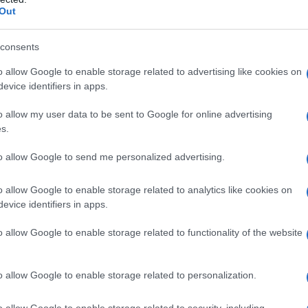
Out
n può essere messo su marmo o pietra naturale.
consents
ta
o allow Google to enable storage related to advertising like cookies on
evice identifiers in apps.
he abbiamo sempre in casa ma che non usiamo
o allow my user data to be sent to Google for online advertising
s.
 per alcune faccende domestiche
ed in particolare
to allow Google to send me personalized advertising.
o allow Google to enable storage related to analytics like cookies on
alche goccia direttamente sulla spugnetta
e
evice identifiers in apps.
o allow Google to enable storage related to functionality of the website
hi diventeranno brillanti e come nuovi!
l’acqua ossigenata su marmo e pietra naturale.
o allow Google to enable storage related to personalization.
o allow Google to enable storage related to security, including