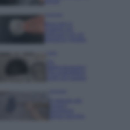
minuti
Come fare
Bracciali in
argento più
luminosi con un
semplice rimedio
Pulizie
Tre
elettrodomestici
che andrebbero
puliti più spesso
Pavimenti
Il metodo per
lavare i
pavimenti
senza secchio