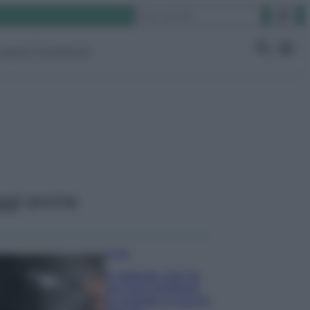
Cerca
ruppo Facebook
ggi anche
Pulizie
Il metodo che fa
tornare brillanti
le posate in pochi