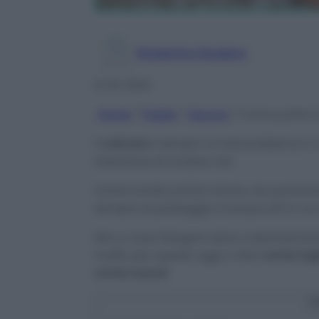
Rosanna Guasco
8 Ott 2022
Home
/
Pulizie
/
Doccia
/
Come pulire l
Il
calcare
è sempre un bel problema in c
intenzione di andare via!
Come avrete potuto intuire, sto parland
sempre al passaggio d’acqua ed in cui r
Non a caso bisogna stare costantemente
muffa, per questo oggi vi dirò
come togli
come nuova!
C