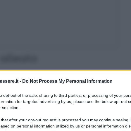
 alleato
care dalla doccia è senza dubbio
l’aceto
!
ssere.it -
Do Not Process My Personal Information
 ed in maniera impeccabile è proprio togliere
n posso fare altro che consigliarvelo.
to opt-out of the sale, sharing to third parties, or processing of your per
formation for targeted advertising by us, please use the below opt-out s
nte su una spugnetta
o riempiendo un
 selection.
 parte con acqua.
 that after your opt-out request is processed you may continue seeing i
ased on personal information utilized by us or personal information dis
iscela
su tutte le aree interessate e sgrassate con