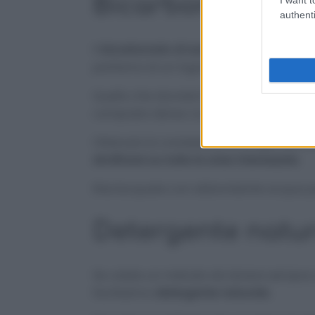
Bicarbonato di s
authenti
Il
bicarbonato di sodio
non poteva asso
parliamo di un ingrediente ideale non so
Quello che dovrete fare per usarlo al fin
composto denso con quanto basta di bi
Ottenuta la consistenza di un gel, dov
strofinare su tutte le aree interessate
.
Risciacquate con abbondante acqua per t
Detergente natu
Se volete un metodo da tenere sempre 
facilissimo
detergente naturale.