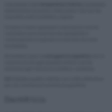
Impostatelo sulla
temperatura minima
e passatelo
direttamente sul panno. Assicuratevi che non sia
impostato sulla modalità a vapore.
Di tanto in tanto, spostate il canovaccio così da
controllare se la macchia sta sbiadendo e
continuate fino a quando la macchia non sarà
scomparsa.
Ricordatevi, però, di
asciugare la superficie
con un
canovaccio ad ogni passata di ferro così da
eliminare ogni traccia di umidità e condensa.
N.B
Utilizzate questo metodo con molta attenzione
per non rischiare di rovinare la superficie.
Dentifricio