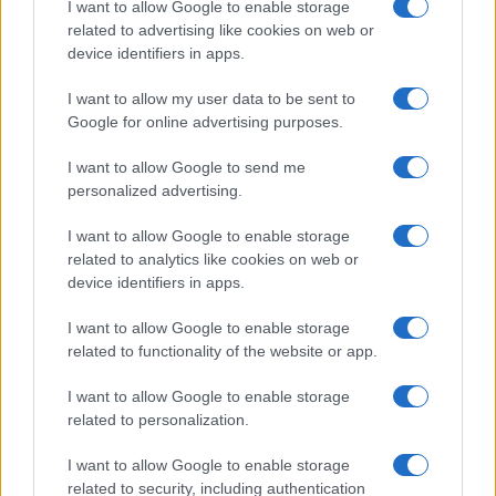
I want to allow Google to enable storage
related to advertising like cookies on web or
Come fare
device identifiers in apps.
Bracciali in argento più
I want to allow my user data to be sent to
luminosi con un
semplice rimedio
Google for online advertising purposes.
I want to allow Google to send me
personalized advertising.
Pulizie
Tre elettrodomestici
I want to allow Google to enable storage
che andrebbero puliti
related to analytics like cookies on web or
più spesso
device identifiers in apps.
I want to allow Google to enable storage
related to functionality of the website or app.
I want to allow Google to enable storage
related to personalization.
Vivodibenessere.it
è il sito per i rimedi naturali e la cura della casa e
del giardino con consigli utili per tutti i piccoli problemi quotidiani.
I want to allow Google to enable storage
Troverai ogni giorno nuove idee per la tua casa, il fai da te, le pulizie, i
related to security, including authentication