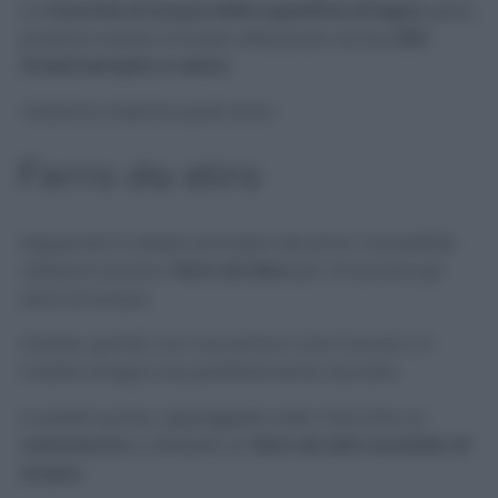
Le
macchie di acqua dalla superficie di legno
, però,
possono essere rimosse utilizzando anche
altri
rimedi semplici e veloci.
Vediamo insieme quali sono!
Ferro da stiro
Seguendo lo stesso principio del phon, è possibile
utilizzare anche il
ferro da stiro
per rimuovere gli
aloni di acqua.
Iniziate, quindi, con l’accertarvi che il tavolo o il
mobile di legno sia perfettamente asciutto.
A questo punto, appoggiate sulla macchia un
canovaccio
e utilizzate un
ferro da stiro svuotato di
acqua.