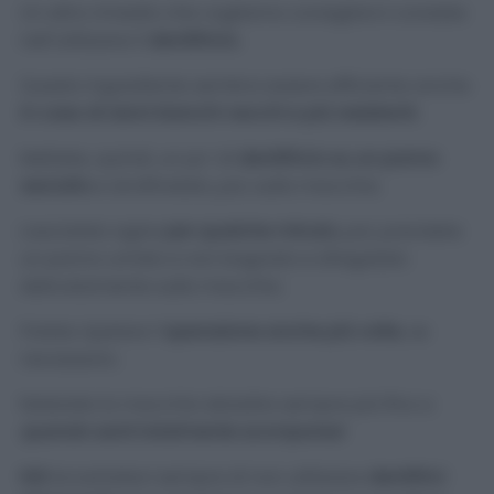
Un altro rimedio che vogliamo consigliarvi consiste
nell’utilizzare il
dentifricio.
Questo ingrediente sembra essere efficiente anche
in caso di aloni bianchi vecchi e più resistenti.
Mettete, quindi, un po’ di
dentifricio su un panno
asciutto
e strofinatelo, poi, sulla macchia.
Lasciatelo agire
per qualche minuto
, poi, prendete
un panno umido e non bagnato e sfregatelo
delicatamente sulla macchia.
Potete ripetere l’
operazione anche più volte
, se
necessario.
Noterete la macchia sbiadire sempre più fino a
quando sarà totalmente scomparsa
!
N.B
Accertatevi sempre di non utilizzare
dentifrici