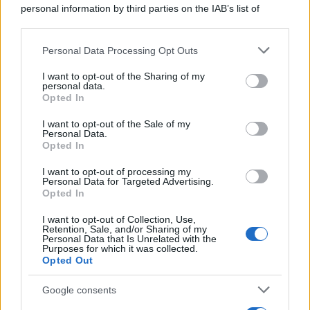
personal information by third parties on the IAB’s list of
downstream participants.
Personal Data Processing Opt Outs
This information may also be disclosed by us to third parties
on the IAB’s List of Downstream Participants that may further
I want to opt-out of the Sharing of my
disclose it to other third parties.
personal data.
Leggi anche
Opted In
Please note that this website/app uses one or more Google
services and may gather and store information including but
I want to opt-out of the Sale of my
Personal Data.
not limited to your visit or usage behaviour. You may click to
Opted In
grant or deny consent to Google and its third-party tags to
Come fare
use your data for below specified purposes in below Google
I want to opt-out of processing my
Il trucco per mantenere i
consent section.
Personal Data for Targeted Advertising.
teli mare morbidi dopo
Opted In
ogni lavaggio
I want to opt-out of Collection, Use,
Retention, Sale, and/or Sharing of my
Personal Data that Is Unrelated with the
Pulizie
Purposes for which it was collected.
Opted Out
Il metodo che fa
tornare brillanti le
Google consents
posate in pochi minuti