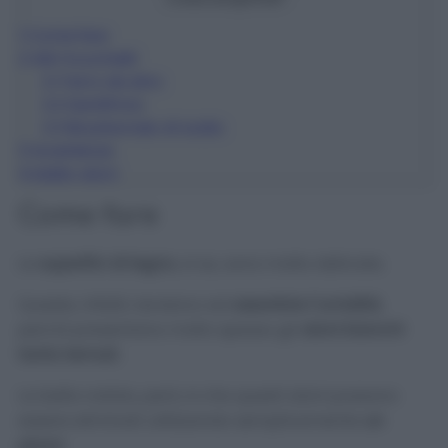
1
Come fare
2
Altri trucchetti
2.1
Ferro da stiro
2.2
Dentifricio
2.3
Bicarbonato di sodio
3
Avvertenze
4
Addio aloni
Come fare
Le
superfici di legno
, si sa, sono molto delicate.
Queste, infatti, tendono ad
assorbire l’umidità
,
perciò presentano molto spesso gli
aloni bianchi
tanto temuti.
La bella notizia, però, è che questi aloni possono
essere eliminati utilizzando semplicemente
un
phon!