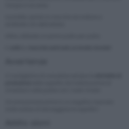
l’acqua in eccesso.
Inumidite, quindi, la macchia da trattare e
strofinate con delicatezza.
Infine, utilizzate un panno pulito per pulire.
E
voilà:
la
macchia sarà solo un brutto ricordo!
Avvertenze
Vi consigliamo di consultare sempre le
etichette di
produzione
delle superfici da trattare prima di
cimentarvi nella pulizia con i nostri rimedi.
Occorre provare prima in un angolino nascosto
onde evitare di danneggiare le superfici!
Addio aloni