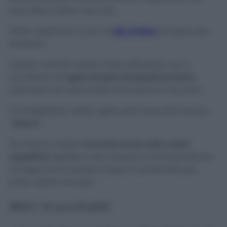
sarà libera dalla macchia.
Infine, applicate un po’ di
olio d’oliva
sul legno per
idratarlo.
Questo metodo risulta molto efficiente, ma vi
ricordiamo di
agire sempre tempestivamente
altrimenti non sarà facile rimuovere la macchia.
È consigliabile, infatti, agire sulla macchia ancora
“
fresca
”.
Se, invece, notate
macchie scure sulla vostra
superficie
, significa che l’acqua è ormai penetrata
nel legno ed è andata troppo in profondità per
poter essere rimossa.
Altri trucchetti