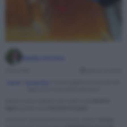
Maddy Cimmino
22 Dic 2020
Lettura: 4 minuti
Home
/
Come fare
/
Come togliere le macchie dal
legno con il trucchetto del phon!
Niente rovina l’aspetto dei mobili o dei
tavoli in
legno
quanto una
macchia d’acqua.
Anche se vi può sembrare strano, infatti, l’
acqua
può davvero creare delle
antiestetiche macchie