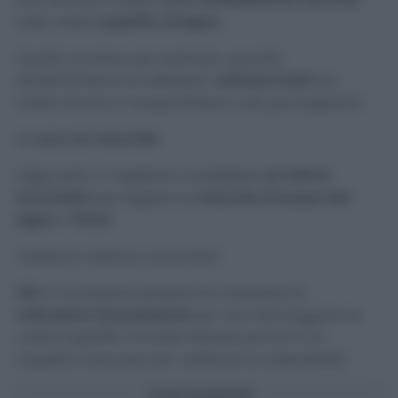
sulle vostre
superfici di legno.
Questo avviene, per esempio, quando
dimentichiamo di utilizzare i
sottobicchieri
sul
nostro tavolo e l’acqua finisce, così, per bagnarlo.
Ed
ecco le macchie
!
Oggi, però, vi vogliamo
consigliare
un ottimo
trucchetto
per togliere le
macchie d’acqua dal
legno
: il
Phon!
Vediamo insieme come fare!
N.B
Vi ricordiamo sempre di consultare le
indicazioni di produzione
per non danneggiare le
vostre superfici. Provate sempre prima in un
angolino nascosto per verificare la tollerabilità.
Cosa scoprirai?