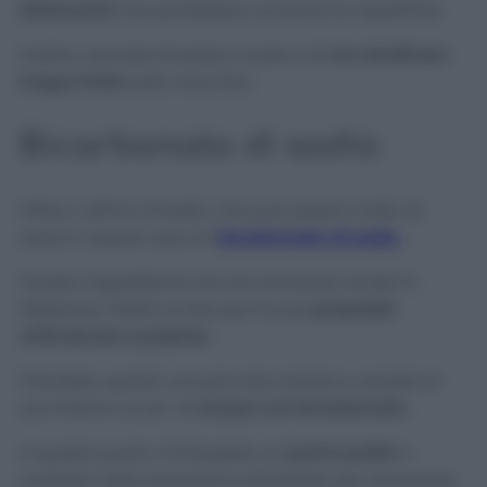
sbiancanti
che potrebbero scolorire la superficie.
Inoltre, cercate di essere caute e di
non strofinare
troppo forte
sulla macchia.
Bicarbonato di sodio
Infine, l’ultimo rimedio, che può essere molto di
aiuto in questi casi, è il
bicarbonato di sodio.
Questo ingrediente che sicuramente avrete in
dispensa, infatti, è noto per la sua
proprietà
anticalcare e pulente.
Prendete, quindi, una piccola ciotola e versate al
suo interno un po’ di
acqua con bicarbonato.
A questo punto, immergete un
panno pulito
e
morbido nella soluzione e strizzatelo per rimuovere