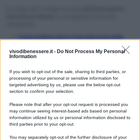
Se volete altri consigli su come
eliminare aloni e
macchie di calcare
, vi consigliamo altri post
interessanti:
Come togliere aloni e macchie scure dalle
posate in acciaio
vivodibenessere.it -
Do Not Process My Personal
Bicchieri opachi in lavastoviglie? Ecco come
Information
togliere tutti gli aloni!
Aloni sui vetri? Digli addio con i miei metodi fai
If you wish to opt-out of the sale, sharing to third parties, or
da te!
processing of your personal or sensitive information for
Come pulire gli specchi e togliere gli aloni!
targeted advertising by us, please use the below opt-out
section to confirm your selection.
Please note that after your opt-out request is processed you
may continue seeing interest-based ads based on personal
information utilized by us or personal information disclosed to
third parties prior to your opt-out.
You may separately opt-out of the further disclosure of your