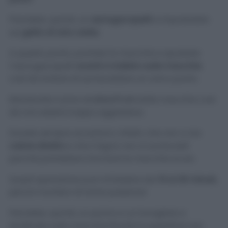
Prendete, quindi, un
asciugacapelli
e impostatelo
sul
getto di aria calda.
A questo punto, puntate la macchia e spostate
l’asciugacapelli
avanti e indietro sulla macchia
così da evitare di surriscaldare un unico punto.
Mantenete il phon
a circa 5 cm
dalla macchia così
da non essere troppo aggressive.
Dovete sempre accertarvi, infatti, che non ci sia
calore diretto
e che il legno non si surriscaldi
perché potrebbero formarsi le macchie scure.
Quest’operazione può richiedere dai
10 ai 30 minuti,
perciò munitevi di tanta pazienza!
Prendete, quindi, un panno e un tovagliolo e
strofinate sulla macchia finché la superficie non