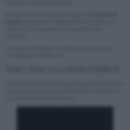
fantastico anche in lavatrice.
Per usarlo sarà necessario tagliare
1 cucchiaio di
scaglie
di sapone e metterle nella vaschetta del
detersivo o direttamente nel cestello della
lavatrice.
Il sapone di Marsiglia renderà gli asciugamani
morbidissimi e profumati!
Tutti i miei trucchetti (VIDEO)
Mi piace tantissimo avere gli asciugamani morbidi,
per questo ho provato molti rimedi e i migliori li ho
raccolti in questo video per voi!