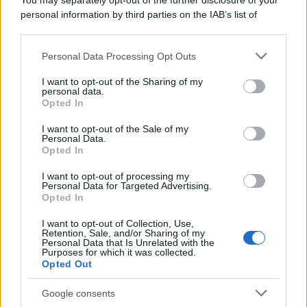
You may separately opt-out of the further disclosure of your
personal information by third parties on the IAB’s list of
downstream participants.
Personal Data Processing Opt Outs
This information may also be disclosed by us to third parties
on the IAB’s List of Downstream Participants that may further
I want to opt-out of the Sharing of my
disclose it to other third parties.
personal data.
Leggi anche
Opted In
Please note that this website/app uses one or more Google
services and may gather and store information including but
I want to opt-out of the Sale of my
Personal Data.
not limited to your visit or usage behaviour. You may click to
Opted In
grant or deny consent to Google and its third-party tags to
Pulizie
use your data for below specified purposes in below Google
I want to opt-out of processing my
Il metodo che fa
consent section.
Personal Data for Targeted Advertising.
tornare brillanti le
Opted In
posate in pochi minuti
I want to opt-out of Collection, Use,
Retention, Sale, and/or Sharing of my
Personal Data that Is Unrelated with the
Come fare
Purposes for which it was collected.
Opted Out
Bracciali in argento più
luminosi con un
Google consents
semplice rimedio