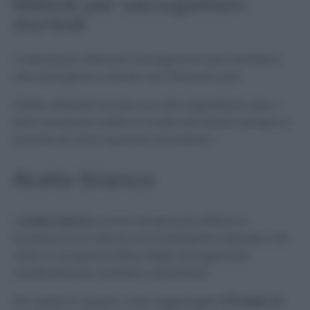
Metodi per asciugamani
morbidi
I metodi per ottenere asciugamani più morbidi e
che asciughino a fondo non finiscono qui!
Potete ottenerli anche con altri ingredienti che vi
farò conoscere subito in modo da tenerli sempre a
portata di mano quando necessario.
Aceto bianco
L’
aceto bianco
, ormai sempre più diffuso in
lavatrice, è un ottimo ammorbidente naturale che
aiuta a rompere le fibre degli asciugamani,
rendendoli più morbidi e assorbenti.
Per usarlo in questo caso, aggiungete
1/2 tazza di