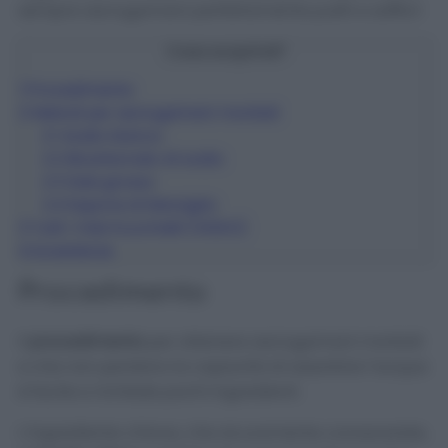
sempre asciugamani perfettamente puliti e soffici!
Cosa scoprirai?
1
Procedimento
2
Metodi per asciugamani morbidi
2.1
Aceto bianco
2.2
Bicarbonato di sodio
2.3
Sale grosso
2.4
Sapone di Marsiglia
3
Tutti i miei trucchetti (VIDEO)
4
Avvertenze
Procedimento
Il
procedimento
per ottenere asciugamani morbidi
e che non perdano la capacità di assorbire l’acqua
è facile e richiede pochi ingredienti.
L’ingrediente chiave, che sicuramente conoscerete,