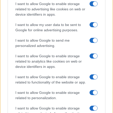
I want to allow Google to enable storage
related to advertising like cookies on web or
Pulizie
device identifiers in apps.
Tre elettrodomestici
I want to allow my user data to be sent to
che andrebbero puliti
più spesso
Google for online advertising purposes.
I want to allow Google to send me
Pavimenti
personalized advertising.
Il metodo per lavare i
I want to allow Google to enable storage
pavimenti senza
related to analytics like cookies on web or
secchio
device identifiers in apps.
I want to allow Google to enable storage
related to functionality of the website or app.
I want to allow Google to enable storage
related to personalization.
Vivodibenessere.it
è il sito per i rimedi naturali e la cura della casa e
del giardino con consigli utili per tutti i piccoli problemi quotidiani.
I want to allow Google to enable storage
Troverai ogni giorno nuove idee per la tua casa, il fai da te, le pulizie, i