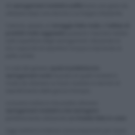
Gli
asciugamani morbidi e soffici
sono una gioia da
utilizzare dopo una doccia o un bagno rilassante.
Tuttavia, spesso un
lavaggio fatto male
o
l’utilizzo di
prodotti molto aggressivi
, possono i lasciare residui
sulla superficie degli asciugamani, riducendo la
loro capacità di assorbire l’acqua e lasciando la
pelle umida.
In casi del genere,
quasi si preferiscono
asciugamani ruvid
i al posto di quelli morbidi in
modo da ottenere un buon risultato in termini di
assorbimento delle gocce d’acqua.
La buona notizia è che potete ottenere
asciugamani morbidi e che asciugano
perfettamente utilizzando
un rimedio fatto in casa
!
Oggi vedremo insieme come prepararlo per avere