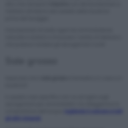
altro che riempire
1 misurino
con del bicarbonato e
metterlo all’interno del cestello della lavatrice
prima del lavaggio.
Il bicarbonato di sodio agirà da ammorbidente
naturale e aiuterà a rimuovere i residui di detersivo
che possono rendere gli asciugamani ruvidi.
Sale grosso
Sapevate che il
sale grosso
è fantastico in casa e in
lavatrice?
In questo caso specifico non va ad agire sugli
asciugamani per ammorbidirli, ma alleggerisce la
composizione dell’acqua,
togliendo il calcare e tutti
gli altri minerali.