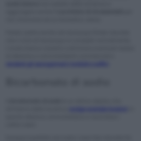
aceto bianco
nel cestello della lavatrice e
aggiungere anche
1 cucchiaino di oli essenziali
per
non rinunciare ad un fantastico odore.
Potete usarlo anche nel risciacquo finale: lasciate
che il ciclo di risciacquo si completi normalmente.
L’aceto bianco aiuterà a eliminare eventuali residui
di detersivo e ammorbidenti commerciali e
renderà gli asciugamani morbidi e soffici
.
Bicarbonato di sodio
Il
bicarbonato di sodio
è un ottimo alleato che
all’interno della lavatrice
svolge svariate funzioni
, in
quanto sbianca, ammorbidisce e neutralizza i
cattivi odori.
Dunque è perfetto nel nostro caso! Non dovrete far