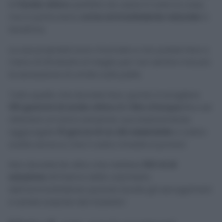
è
l’acido citrico
: perfetto da usare in tutta la casa,
ma in particolare
come ammorbidente naturale
in
lavatrice.
Le sue proprietà sono rinomate e non potete fare a
meno di sfruttarle al meglio per non sentire mai più
la sensazione di umido sulla pelle.
Tutto quello che dovrete fare, quindi, è sciogliere
150 grammi di acido citrico in 1 litro d’acqua
fino ad
ottenere un’unica soluzione; successivamente
aggiungete
10 gocce di un olio essenziale
a vostra
scelta ed ecco che il vostro rimedio è pronto!
Non dovrete far altro che mettere
100 ml di
soluzione
all’interno della vaschetta
dell’ammorbidente quando lavate gli asciugamani
e sarete sorpresi dal risultato!