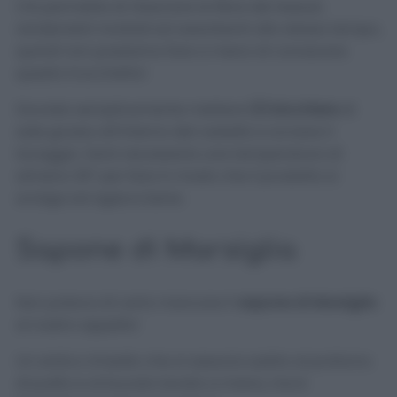
Ciò permette di rilasciare le fibre dei tessuti,
rendendoli morbidi ed assorbenti allo stesso tempo,
quindi non possiamo fare a meno di conoscere
questo trucchetto!
Dovrete semplicemente mettere
1/2 bicchiere
di
sale grosso all’interno del cestello e avviare il
lavaggio. Sarà necessaria una temperatura di
almeno 30° per fare in modo che il prodotto si
sciolga ed agisca bene.
Sapone di Marsiglia
Non poteva di certo mancare il
sapone di Marsiglia
al nostro appello!
Un antico rimedio che si associa subito al profumo
di pulito e al bucato lavato a mano, ma è