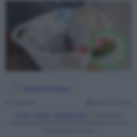
Rosanna Guasco
26 Ago 2023
Lettura: 4 minuti
Home
/
Pulizie
/
Asciugamani
/
Come avere
Asciugamani morbidi ma che asciugano con un
rimedio fatto in Casa