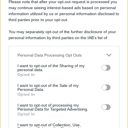
Please note that after your opt-out request is processed you
may continue seeing interest-based ads based on personal
information utilized by us or personal information disclosed to
third parties prior to your opt-out.
You may separately opt-out of the further disclosure of your
personal information by third parties on the IAB’s list of
downstream participants.
Personal Data Processing Opt Outs
This information may also be disclosed by us to third parties
on the IAB’s List of Downstream Participants that may further
I want to opt-out of the Sharing of my
disclose it to other third parties.
personal data.
Leggi anche
Opted In
Please note that this website/app uses one or more Google
services and may gather and store information including but
I want to opt-out of the Sale of my
Personal Data.
not limited to your visit or usage behaviour. You may click to
Opted In
grant or deny consent to Google and its third-party tags to
Come fare
use your data for below specified purposes in below Google
I want to opt-out of processing my
Il trucco per mantenere i
consent section.
Personal Data for Targeted Advertising.
teli mare morbidi dopo
Opted In
ogni lavaggio
I want to opt-out of Collection, Use,