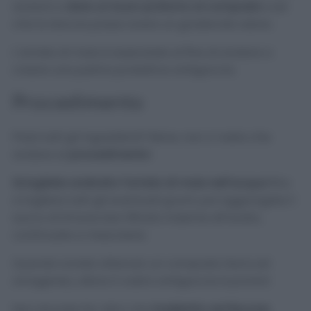
aiuterà a
dare un buon profumo al composto
così
che la doccia possa avere un gradevole odore.
L’amido di mais è essenziale al fine di andare a
creare una patina protettiva antigoccia.
Procedimento
Presi tutti gli ingredienti? Bene, non ci resta che
andare al
procedimento
!
Sciogliete anzitutto l’amido di mais nell’acqua
fino
a togliere tutti gli eventuali grumi, poi aggiungete il
succo di limone ben filtrato insieme all’aceto,
continuate a mescolare.
Quando avrete ottenuto un composto liscio ed
omogeneo, allora il vostro antigoccia è pronto!
Non dovrete far altro che
trasferirlo nel flacone