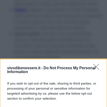
abbondante acqua, poi asciugate per bene.
Patata
: tagliate una patata a metà, tenetela
nella doccia e, dopo aver terminato, passatela
su tutte le gocce così che l’amido possa
assorbirle in modo semplice e veloce!
Sapone giallo
: avendo una composizione
oleosa, il sapone giallo è perfetto per far
scivolare le gocce d’acqua. Passatelo sulla
doccia e dopo toglietelo semplicemente con
una spugnetta morbida.
Avvertenze
vivodibenessere.it -
Do Not Process My Personal
Information
Provate i rimedi riportati prima in angoli non visibili
If you wish to opt-out of the sale, sharing to third parties, or
per assicurarvi di non danneggiare o macchiare la
processing of your personal or sensitive information for
doccia.
targeted advertising by us, please use the below opt-out
section to confirm your selection.