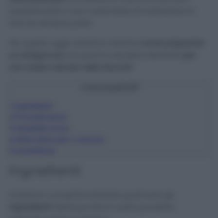
stupefacente e non ci permette di mantenere la
doccia sempre pulita.
Per questo oggi vedremo insieme
come preparare
un antigoccia
con pochi e semplici elementi
per
non avere calcare nella doccia!
Cosa scoprirai?
1
Ingredienti
2
Procedimento
3
Modalità d’uso
4
Alternative per il calcare
5
Avvertenze
Ingredienti
Andiamo a scoprire anzitutto quali sono gli
ingredienti
ideali per fare il nostro prodotto