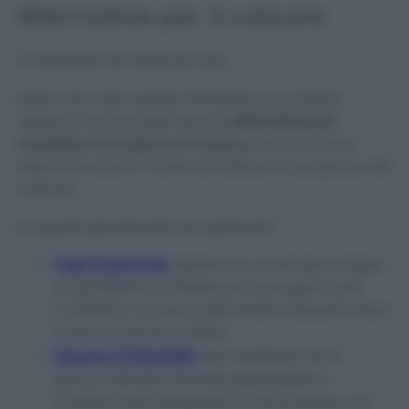
Alternative per il calcare
Le sorprese non finiscono qui!
Dopo aver visto questo fantastico trucchetto,
vediamo anche quali sono le
alternative per
mandare via le gocce d’acqua
che si formano
dopo la doccia in modo da evitare la comparsa del
calcare.
Di seguito gli elementi più gettonati:
Fogli di giornale
: ebbene sì, un semplice foglio
di quotidiano è l’ideale per asciugare tutta
l’umidità in un solo colpo! Basta passarlo dopo
la doccia ed ecco fatto!
Sapone di Marsiglia
: per strofinare via lo
sporco ostinato, dovrete grattugiare il
prodotto sulla spugnetta e risciacquare con