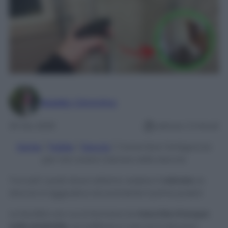
Maddy Cimmino
25 Giu 2025
Lettura: 3 minuti
Home
/
Pulizie
/
Doccia
/
Come fare l’Antigoccia
per non avere Calcare nella doccia
Tra tutti i posti dove odiamo vedere il
calcare
, la
doccia si aggiudica sicuramente il primo posto!
La facilità con cui si formano le
macchie d’acqua
sulle piastrelle
, sul soffione e così via è davvero