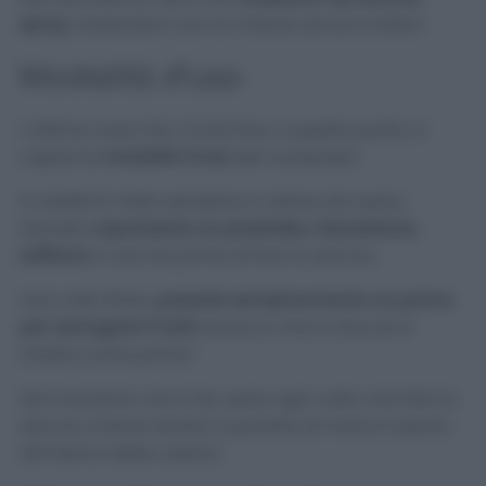
spray
, aiutandovi con un imbuto ed ecco fatto!
Modalità d’uso
L’ultima cosa che c’è da fare, a questo punto, è
capire la
modalità d’uso
del composto!
In realtà è molto semplice e veloce da usare,
dovrete
vaporizzarlo su piastrelle, miscelatore,
soffione
e così via prima di fare la doccia.
Una volta finito,
passate semplicemente un panno
per asciugare il tutto
ed ecco che la doccia è
intatta come prima!
Dal momento che è da usare ogni volta che fate la
doccia, è bene tenerlo a portata di mano e riporlo
all’interno della cabina.