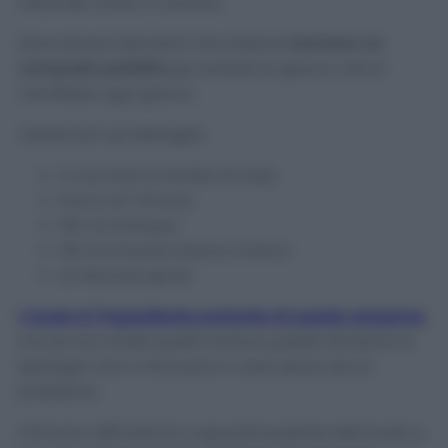
naturale contro il calcare.
Sono diversi elementi che insieme
formano un
composto perfetto
per evitare lo sporco che si
manifesta ogni giorno.
Vediamoli nel dettaglio:
2 cucchiai di amido di mais
Succo di 1 limone
120 ml d’acqua
120 ml d’aceto bianco d’alcol
Un flacone spray
L’aceto è l’ingrediente portante di questa soluzione
,
ma se non avete quello d’alcol, potete sfruttare la
tipologia che vi ritrovare in casa senza alcun
problema.
Il limone rafforzerà la capacità pulente dell’aceto e