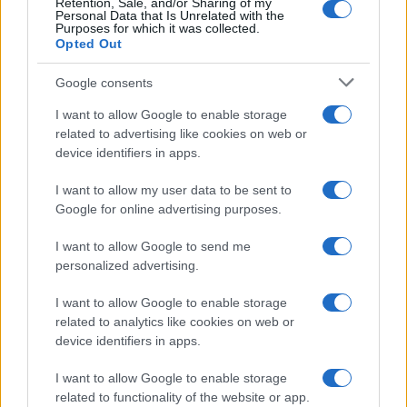
Retention, Sale, and/or Sharing of my
Personal Data that Is Unrelated with the
Pulizie
Purposes for which it was collected.
Opted Out
Il metodo che fa
tornare brillanti le
Google consents
posate in pochi minuti
I want to allow Google to enable storage
related to advertising like cookies on web or
Come fare
device identifiers in apps.
Bracciali in argento più
I want to allow my user data to be sent to
luminosi con un
semplice rimedio
Google for online advertising purposes.
I want to allow Google to send me
Pulizie
personalized advertising.
Tre elettrodomestici
I want to allow Google to enable storage
che andrebbero puliti
related to analytics like cookies on web or
più spesso
device identifiers in apps.
I want to allow Google to enable storage
related to functionality of the website or app.