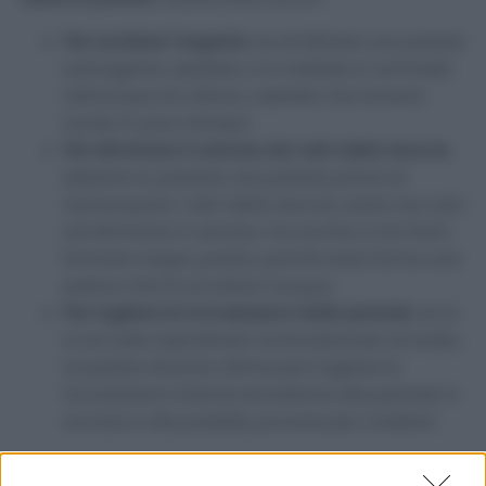
Per lucidare l’argento
: se strofinate una patata
sull’argento ossidato o lo mettete in ammollo
nell’acqua di cottura, vedrete che tornerà
lucido in poco tempo!
Per eliminare il calcare dai vetri della doccia
:
ebbene sì, passare una patata prima di
risciacquare i vetri della doccia, aiuta non solo
ad eliminare il calcare, ma anche a non farlo
formare troppo presto, poiché essa forma una
patina che fa scivolare l’acqua.
Per togliere le incrostazioni dalle pentole
: se la
si accosta soprattutto al bicarbonato di sodio,
la patata diventa ottima per togliere le
incrostazioni interne ed esterne alle pentole in
acciaio e alle padelle, provare per credere!
Avvertenze