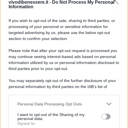
vivodibenessere.it -
Do Not Process My Personal
Information
Al fine di non danneggiare la piastra del ferro da
stiro e qualsiasi altro oggetto, è consigliabile
If you wish to opt-out of the sale, sharing to third parties, or
provare i rimedi descritti prima in un angolino
processing of your personal or sensitive information for
nascosto.
targeted advertising by us, please use the below opt-out
section to confirm your selection.
Please note that after your opt-out request is processed you
may continue seeing interest-based ads based on personal
information utilized by us or personal information disclosed to
third parties prior to your opt-out.
You may separately opt-out of the further disclosure of your
personal information by third parties on the IAB’s list of
downstream participants.
Personal Data Processing Opt Outs
This information may also be disclosed by us to third parties
on the IAB’s List of Downstream Participants that may further
I want to opt-out of the Sharing of my
disclose it to other third parties.
personal data.
Leggi anche
Opted In
Please note that this website/app uses one or more Google