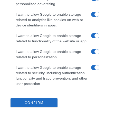
personalized advertising.
Come fare
Bastano olio, limone e
I want to allow Google to enable storage
acqua per ridare
related to analytics like cookies on web or
lucentezza al legno
device identifiers in apps.
I want to allow Google to enable storage
related to functionality of the website or app.
I want to allow Google to enable storage
related to personalization.
Vivodibenessere.it
è il sito per i rimedi naturali e la cura della casa e
del giardino con consigli utili per tutti i piccoli problemi quotidiani.
I want to allow Google to enable storage
Troverai ogni giorno nuove idee per la tua casa, il fai da te, le pulizie, i
related to security, including authentication
trucchi della nonna e l’ecosostenibilità.
functionality and fraud prevention, and other
© Vivodibenessere – Meraki s.r.l.s., Via Siro Solazzi 1 – 80131 Napoli –
user protection.
P.IVA: 09902551218. Le immagini presenti in questo sito web sono di
proprietà di Meraki s.r.l.s.
Chi siamo
La redazione
Contattaci
Disclaimer
CONFIRM
Il nostro libro