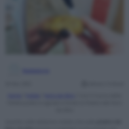
Redazione
20 Nov 2021
Lettura: 3 minuti
Home
/
Pulizie
/
Ferro da Stiro
/
Con il Trucco della
Patata pulisci e sgrassi a fondo la Piastra del Ferro
da Stiro
Quante volte abbiamo notato che sulla
piastra del