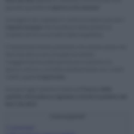
ferro da stiro
spesso e volentieri si accumula una
grande quantità di
sporco e di calcare
?
Immagino sia capitato in varie occasioni perché il
vapore acqueo
che fuoriesce dalla piastra si
insedia nei fori e sul resto della superficie.
È importante tenere presente che questo pezzo del
ferro da stiro è uno di quelli da tenere
maggiormente puliti perché se il calcare e lo
sporco vanno a contatto direttamente con i nostri
vestiti, questi
si sporcano.
Dunque oggi vedremo insieme
il trucco della
patata che pulisce e sgrassa a fondo la piastra del
ferro da stiro!
Cosa scoprirai?
1
Come fare?