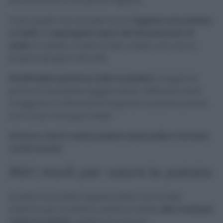
sicuramente la soluzione migliore.
Tutto quello che dovrete fare è
tagliare una patata
a metà
e
cospargere sopra del bicarbonato di
sodio
, in questo modo avrete creato una vera e
propria spugna naturale.
Strofinatela quindi su tutta la piastra
, magari se
prima la riscaldate leggermente, l’efficacia sarà
maggiore. In alternativa bagnate la piastra prima
con un po’ d’acqua calda.
Ed ecco che la vostra piastra sarà pulita e tornata
come nuova!
Altri modi per usare la patata
Questo trucchetto appena detto non è utile
soltanto per la piastra, esistono infatti
altri modi per
usare la patata
, vediamone alcuni!