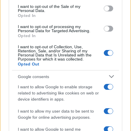
services and may gather and store information including but
I want to opt-out of the Sale of my
Personal Data.
not limited to your visit or usage behaviour. You may click to
Opted In
grant or deny consent to Google and its third-party tags to
Come fare
use your data for below specified purposes in below Google
I want to opt-out of processing my
Bracciali in argento più
consent section.
Personal Data for Targeted Advertising.
luminosi con un
Opted In
semplice rimedio
I want to opt-out of Collection, Use,
Retention, Sale, and/or Sharing of my
Personal Data that Is Unrelated with the
Pulizie
Purposes for which it was collected.
Opted Out
Tre elettrodomestici
che andrebbero puliti
Google consents
più spesso
I want to allow Google to enable storage
related to advertising like cookies on web or
Pavimenti
device identifiers in apps.
Il metodo per lavare i
I want to allow my user data to be sent to
pavimenti senza
secchio
Google for online advertising purposes.
I want to allow Google to send me