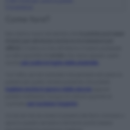
2
Altri modi per usare la patata
3
Avvertenze
Come fare?
Non siamo nuovi nel sentire che
la patata può esser
d’aiuto per eliminare anche le incrostazioni più
difficili
, il motivo è che all’interno il tubero possiede
un’alta quantità di
amido
che viene spesso usato
anche
per pulire le fughe delle piastrelle
.
Tra l’altro, se non avevate mai pensato ad usare la
patata per pulire, tenete presente che potete
togliere anche lo sporco dalla doccia
oppure
potete riutilizzare l’acqua di cottura quando le
cucinate
per lucidare l’argento
!
Va da sé che se avete la piastra del ferro rovinata o
sporca questo semplice alimento potrà essere