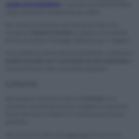
quella ammorbidente
, in quanto scompone le fibre
degli indumenti, rendendole più soffici.
Per usarlo in lavatrice, non dovrai far altro che
riempire
1 misurino d’aceto
e metterlo nel cestello
prima di avviare il lavaggio delicato per i maglioni.
Puoi sostituirlo anche all’ammorbidente, mettendo 1
tazzina d’aceto con 1 cucchiaino di olio essenziale
a
tuo piacimento nella vaschetta apposita.
Limone
Non poteva mancare il succo di
limone
tra le
soluzioni naturali per lavare i maglioni in lavatrice
senza sformarli o infeltrirli e mantenendo la lana
perfetta!
Non dovrai far altro che aggiungere il succo di