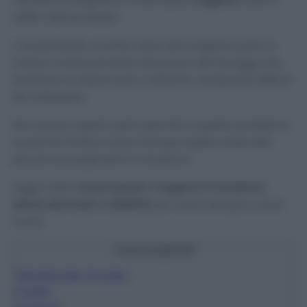
cambio di stagione e tirare quei
maglioni
caldi e
soffici dall’armadio.
L’insostituibile comfort dato dai maglioni, però, è
messo continuamente alla prova dai lavaggi che
rischiano di deformarli o infeltrirli, rendendoli difficili
da indossare.
Non preoccuparti, però, perché a questo problema
si può far fronte in poco tempo, basta avere dei
piccoli accorgimenti in lavatrice.
Oggi ti dirò
come lavare i maglioni in lavatrice
senza sformarli o infeltrirli
per averli sempre come
nuovi!
Cosa scoprirai?
1
Bicarbonato di sodio
2
Aceto