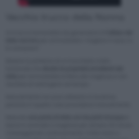
Vecchio trucco della Nonna
Un trucco tramandato da generazioni è
l’utilizzo del
latte vaccino
per ammorbidire i maglioni in lana; tu
lo conoscevi?
Ebbene sì, parliamo di un trucchetto molto
funzionale che
sfrutta le proprietà emollienti del
latte
per ammorbidire le fibre del maglione e non
rischiare di restringerlo nel tempo.
Naturalmente non puoi utilizzarlo in lavatrice,
pertanto in questo caso procederai manualmente.
Mescola
una parte di latte con tre parti d’acqua
e
lascia in ammollo il maglione per almeno 30 minuti,
massaggiando continuamente. Il latte aiuta a