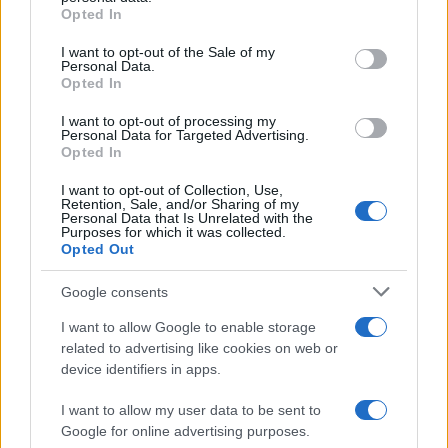
Leggi anche
Opted In
Please note that this website/app uses one or more Google
services and may gather and store information including but
I want to opt-out of the Sale of my
Personal Data.
not limited to your visit or usage behaviour. You may click to
Opted In
grant or deny consent to Google and its third-party tags to
Come fare
use your data for below specified purposes in below Google
I want to opt-out of processing my
Come lavare il mocio e
consent section.
Personal Data for Targeted Advertising.
togliere i cattivi odori
Opted In
con il percarbonato
I want to opt-out of Collection, Use,
Retention, Sale, and/or Sharing of my
Personal Data that Is Unrelated with the
Come fare
Purposes for which it was collected.
Opted Out
Il trucco per mantenere i
teli mare morbidi dopo
Google consents
ogni lavaggio
I want to allow Google to enable storage
related to advertising like cookies on web or
Pulizie
device identifiers in apps.
Il metodo che fa
I want to allow my user data to be sent to
tornare brillanti le
posate in pochi minuti
Google for online advertising purposes.