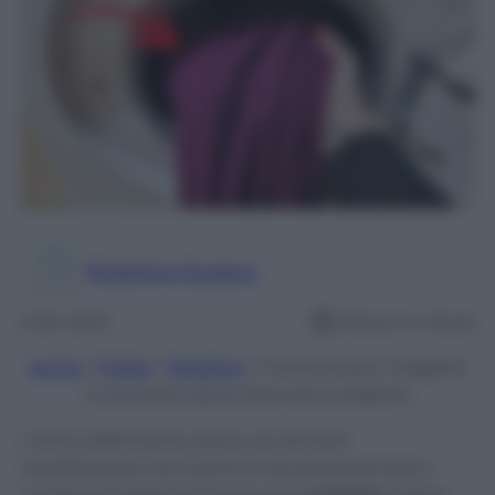
Rosanna Guasco
4 Dic 2023
Lettura: 4 minuti
Home
/
Pulizie
/
Maglioni
/
Come lavare i maglioni
in lavatrice senza sformarli o infeltrirli
L’arrivo dell’inverno porta con sé tanti
cambiamenti, ma il primo è sicuramente fare il