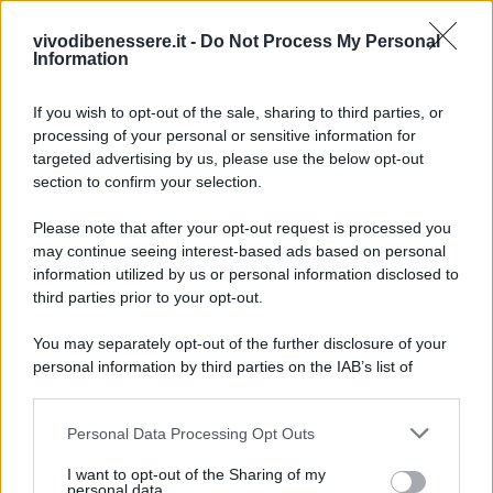
vivodibenessere.it -
Do Not Process My Personal
Avvertenze
Information
Per avere sempre ben chiari i metodi che ti
If you wish to opt-out of the sale, sharing to third parties, or
permettono di mantenere sempre bene il maglione,
processing of your personal or sensitive information for
consulta le istruzioni di lavaggio.
targeted advertising by us, please use the below opt-out
section to confirm your selection.
Please note that after your opt-out request is processed you
may continue seeing interest-based ads based on personal
information utilized by us or personal information disclosed to
third parties prior to your opt-out.
You may separately opt-out of the further disclosure of your
personal information by third parties on the IAB’s list of
downstream participants.
Personal Data Processing Opt Outs
This information may also be disclosed by us to third parties
on the IAB’s List of Downstream Participants that may further
I want to opt-out of the Sharing of my
disclose it to other third parties.
personal data.