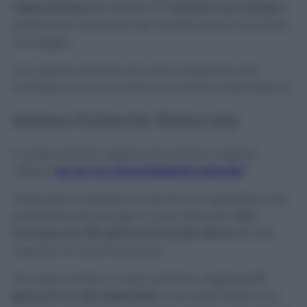
mezzo limone
ben filtrato in
1 misurino con acqua
e
posizionare all’interno del cestello prima di avviare
il lavaggio.
Con questo metodo non solo il maglione sarà
morbido, ma avrai anche un profumo freschissimo!
Ammorbidente Naturale
E quale metodo migliore per evitare maglioni
infeltriti
se non un ammorbidente naturale
?
Prepararlo è semplice e serviranno ingredienti che
probabilmente hai già in casa. Mescola
1 litro
d’acqua con 150 grammi di acido citrico
fino ad
ottenere un’unica soluzione.
Per avere anche un buon profumo, aggiungi
10
gocce di un olio essenziale
a tuo piacimento; tra i