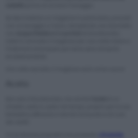
cestello
prima di avviare il lavaggio.
Se devi trattare un maglione in particolare, procedi
con un lavaggio a mano, riempiendo una bacinella
con
acqua fredda e 2 cucchiai
di bicarbonato;
metti in ammollo il maglione per una notte intera e
l’indomani sciacqualo per bene sena strizzarlo
eccessivamente.
Una volta asciutto, il maglione sarà come nuovo!
Aceto
Non solo il bicarbonato, ma anche
l’aceto
è un
rimedio usato e usato nel tempo, proprio per la sua
fantastica efficacia in termini di bucato e di cura
dei vestiti.
Tra le diverse proprietà che possiede,
c’è anche