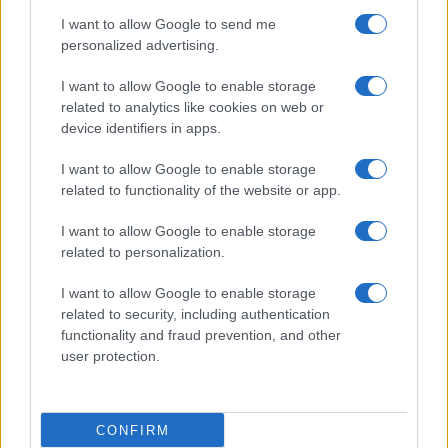
I want to allow Google to send me
personalized advertising.
Come fare
Bracciali in argento più
I want to allow Google to enable storage
luminosi con un
related to analytics like cookies on web or
semplice rimedio
device identifiers in apps.
I want to allow Google to enable storage
related to functionality of the website or app.
I want to allow Google to enable storage
related to personalization.
Vivodibenessere.it
è il sito per i rimedi naturali e la cura della casa e
del giardino con consigli utili per tutti i piccoli problemi quotidiani.
I want to allow Google to enable storage
Troverai ogni giorno nuove idee per la tua casa, il fai da te, le pulizie, i
related to security, including authentication
trucchi della nonna e l’ecosostenibilità.
functionality and fraud prevention, and other
© Vivodibenessere – Meraki s.r.l.s., Via Siro Solazzi 1 – 80131 Napoli –
user protection.
P.IVA: 09902551218. Le immagini presenti in questo sito web sono di
proprietà di Meraki s.r.l.s.
Chi siamo
La redazione
Contattaci
Disclaimer
CONFIRM