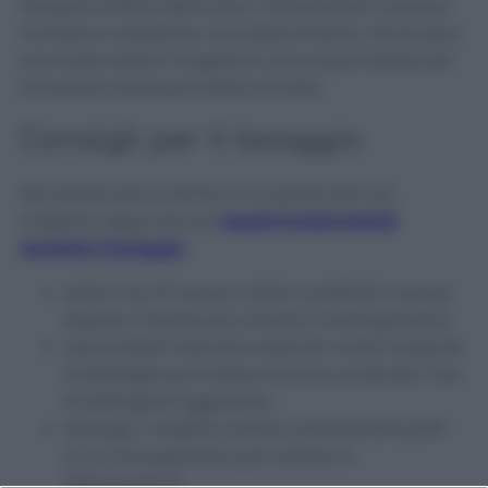
rilassare le fibre della lana, mantenendo il tessuto
morbido e resistente. Successivamente, risciacqua
accuratamente il maglione con acqua fredda per
rimuovere eventuali residui di latte.
Consigli per il lavaggio
Per preservare la forma e la qualità dei tuoi
maglioni, segui alcune
regole fondamentali
durante il lavaggio
:
evita l’uso di acqua calda e preferisci acqua
tiepida o fredda per evitare il restringimento;
usa prodotti naturali e delicati come il sapone
di Marsiglia per trattare la lana, evitando l’uso
di detergenti aggressivi;
asciuga i maglioni all’aria, stendendoli piatti
su un asciugamano per evitare la
deformazione.