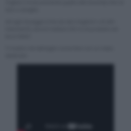
migliori c’è sicuramente quello alla lavanda, fiori di
loto o vaniglia.
Ad ogni lavaggio (che sia dei maglioni o di altri
indumenti), dovrai mettere 100 ml di prodotto ed
ecco fatto!
Ti mostro nel dettaglio come fare con un video
dedicato: