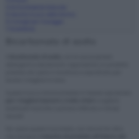
3
Limone
4
Ammorbidente Naturale
5
Vecchio trucco della Nonna
6
Consigli per il lavaggio
7
Avvertenze
Bicarbonato di sodio
Il
bicarbonato di sodio
, con le sue proprietà
detergenti e deodoranti, rappresenta un prodotto
prezioso da usare in lavatrice e soprattutto per
lavare i maglioni in lana.
Questo trucco intramontabile è l’ideale soprattutto
per i maglioni bianchi o molto chiari
e toglierà
eventuali macchie o polvere infiltrata in tempi
record!
Per usare questo trucchetto, non dovrai far altro
che riempire
1 misurino di prodotto all’interno del