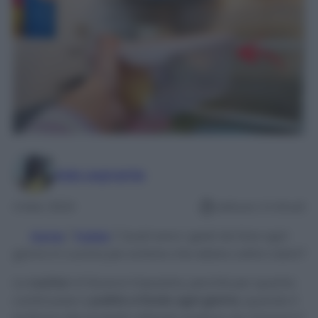
Ada Legnante
4 Mar 2024
Lettura: 4 minuti
Home
/
Pulizie
/
Quali sono i gesti da fare ogni
giorno in cucina per evitare che abbia cattivi odori?
La
cucina
mi faceva impazzire, perché per quanto
continuassi a
pulirla a fondo ogni giorno
, quando il