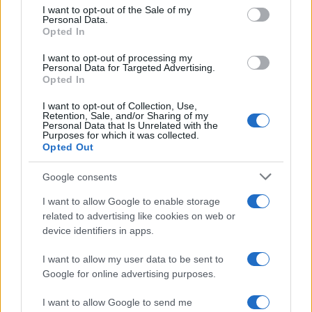
services and may gather and store information including but
I want to opt-out of the Sale of my
Personal Data.
not limited to your visit or usage behaviour. You may click to
Opted In
grant or deny consent to Google and its third-party tags to
Come fare
use your data for below specified purposes in below Google
I want to opt-out of processing my
Il trucco per mantenere i
consent section.
Personal Data for Targeted Advertising.
teli mare morbidi dopo
Opted In
ogni lavaggio
I want to opt-out of Collection, Use,
Retention, Sale, and/or Sharing of my
Personal Data that Is Unrelated with the
Pulizie
Purposes for which it was collected.
Opted Out
Il metodo che fa
tornare brillanti le
Google consents
posate in pochi minuti
I want to allow Google to enable storage
related to advertising like cookies on web or
Come fare
device identifiers in apps.
Bracciali in argento più
I want to allow my user data to be sent to
luminosi con un
semplice rimedio
Google for online advertising purposes.
I want to allow Google to send me