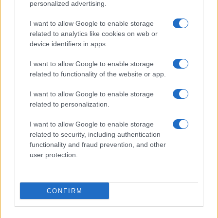
Pulizie
personalized advertising.
Tre elettrodomestici
I want to allow Google to enable storage
che andrebbero puliti
related to analytics like cookies on web or
più spesso
device identifiers in apps.
I want to allow Google to enable storage
related to functionality of the website or app.
I want to allow Google to enable storage
related to personalization.
Vivodibenessere.it
è il sito per i rimedi naturali e la cura della casa e
del giardino con consigli utili per tutti i piccoli problemi quotidiani.
I want to allow Google to enable storage
Troverai ogni giorno nuove idee per la tua casa, il fai da te, le pulizie, i
related to security, including authentication
trucchi della nonna e l’ecosostenibilità.
functionality and fraud prevention, and other
© Vivodibenessere – Meraki s.r.l.s., Via Siro Solazzi 1 – 80131 Napoli –
user protection.
P.IVA: 09902551218. Le immagini presenti in questo sito web sono di
proprietà di Meraki s.r.l.s.
Chi siamo
La redazione
Contattaci
Disclaimer
CONFIRM
Il nostro libro