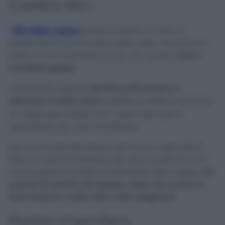
Cambio filtri
I
filtri della cappa
possono essere un aiuto a
preservare la cucina dai cattivi odori, ma anche il
posto in cui si annidano di più. Per questo
vanno
cambiati spesso
.
Innanzitutto perché
dei filtri puliti aiutano a
eliminare i cattivi odori
quando si mette in funzione
la cappa per evitare che i vapori del cibo si
espandano per tutto l’ambiente.
Ma anche perché, proprio per la loro capacità di
filtrare e quindi trattenere gli odori, questi fanno sì
che le puzze si annidino facilmente nella cappa.
Da
quando li cambio più spesso, nella mia cucina ci
sono di sicuro molti meno odori stagnanti
.
Pulizia frigorifero