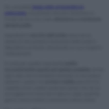
Per comodità,
tengo sotto al lavandino le
pattumiere
, ma possono davvero diventare un
incubo se non si fa molta
attenzione a mantenerle
sempre pulite
.
Soprattutto il
secchio dell’umido
, dove alcuni
residui di cibo possono fuoriuscire dalla busta e
depositarsi sul fondo, diventando un covo di germi
maleodoranti.
Si rivela per questo importante
pulirle
accuratamente quanto più spesso possibile
, anche
ogni volta che si cambiano le buste. Io non pulisco
soltanto i cestini, ma
anche il mobile
, perché mi è
capitato di far cadere qualcosa senza che me ne
accorgessi e le macchie di sporco, dopo qualche
giorno, hanno iniziato a emanare cattivo odore.