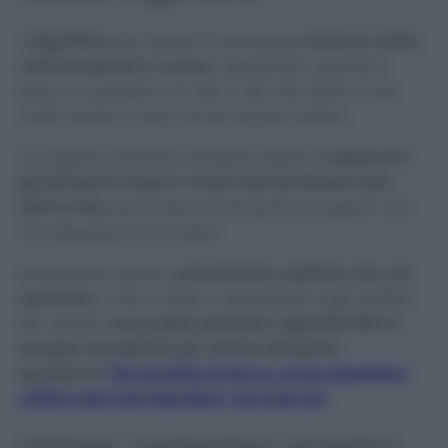
Il
frigorifero
può essere la principale
fonte di cattivi
odori presente in cucina
, soprattutto quando è
pieno e si perdono di vista i cibi che stanno lì da
molto tempo e sono ormai anche scaduti.
La migliore soluzione sarebbe quella di
sistemare
gli alimenti in frigo in modo tale da tenere tutto
sott’occhio
, per evitare di dimenticare aperti i cibi
che deperiscono in fretta.
Nonostante questo,
può sempre capitare che coli
qualcosa
e che si vada a depositare sugli scaffali,
per questo
una pulizia periodica approfondita è
sempre necessaria per evitare situazioni
sgradevoli
.
Per scoprire di più su come assorbire i
cattivi odori dal frigorifero, cliccate qui.
Utilizzo contenitori ermetici