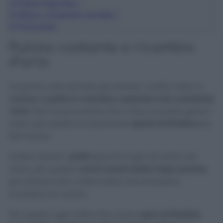
4
Pulizia frigorifero
5
Utilizzo contenitori ermetici
6
Profumare
Pulizia costante e ricambio
d’aria
La prima cosa da fare per evitare i cattivi odori in
cucina
è
pulirla in maniera costante e far cambiare
l’aria
. Non si può evitare che il cibo cucinato generi
odori, per questo è importante
aprire le finestre
per
farli uscire.
Inoltre, tenere i
piatti
sporchi in giro di certo non
aiuta, per questo
vanno lavati subito dopo pranzo
,
per evitare che i cattivi odori che emanano
invadano la cucina.
Per questo ogni volta che cucino
apro le finestre,