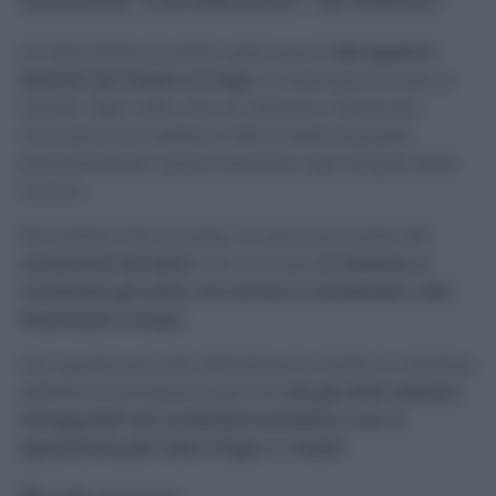
Un’altra fonte di cattivi odori sono
i cibi aperti e
lasciati nei mobili o in frigo
. Un esempio su tutti: le
cipolle. Ogni volta che ne utilizzavo mezza per
cucinare e ne mettevo l’altra metà da parte,
puntualmente l’odore invadeva ogni angolo della
cucina.
Per evitare che accada, mi sono procurata dei
contenitori ermetici
, che non solo
mi aiutano a
contenere gli odori, ma anche a mantenere i cibi
freschi più a lungo
.
Con questa piccola attenzione ho risolto in maniera
definitiva il problema, perché
ora gli odori restano
intrappolati nei contenitori ermetici e non si
espandono per tutto il frigo o i mobili
.