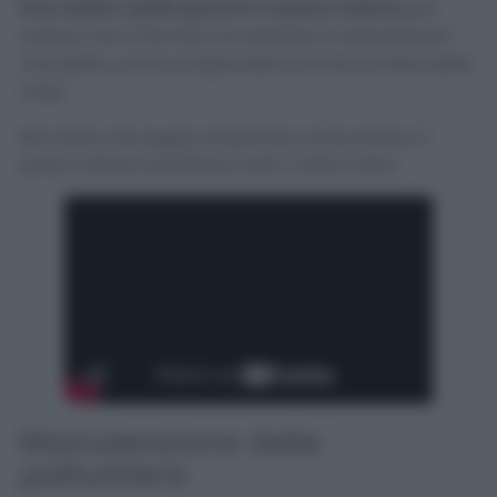
lavo subito i piatti sporchi e il piano cottura,
per
evitare che si formino incrostazioni maleodoranti
che dalla cucina si espandano anche al resto della
casa.
Nel video che segue scoprirete come pulisco il
piano cottura ed elimino tutti i cattivi odori.
Manutenzione delle
pattumiere