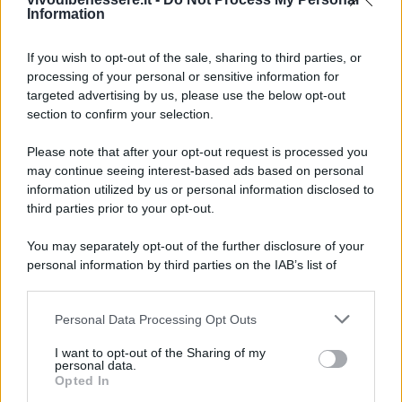
Uso poi
profumatori e candele dall’aroma
Information
agrumato
, che mi aiutano a
mantenere un profumo
fresco di pulito a lungo
. Da quando faccio così, la
If you wish to opt-out of the sale, sharing to third parties, or
mia cucina è sempre profumata e io sono
processing of your personal or sensitive information for
soddisfatta dei risultati.
targeted advertising by us, please use the below opt-out
section to confirm your selection.
Please note that after your opt-out request is processed you
may continue seeing interest-based ads based on personal
information utilized by us or personal information disclosed to
third parties prior to your opt-out.
You may separately opt-out of the further disclosure of your
personal information by third parties on the IAB’s list of
downstream participants.
Personal Data Processing Opt Outs
This information may also be disclosed by us to third parties
on the IAB’s List of Downstream Participants that may further
I want to opt-out of the Sharing of my
disclose it to other third parties.
personal data.
Leggi anche
Opted In
Please note that this website/app uses one or more Google