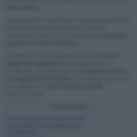
profumo dei prodotti utilizzati andava via, tornava il
cattivo odore
.
A quel punto ho capito che c’era qualcosa che non
stavo facendo nel modo giusto e che era
necessario trovare un rimedio se volevo
scacciare
la puzza in maniera definitiva
.
Ho riflettuto su quali potessero essere
le fonti di
quegli odori sgradevoli
che aleggiavano per
l’ambiente, le ho individuate e
da quando compio
con regolarità le sei mosse
che vi elencherò, non ho
più problemi e
i cattivi odori sono spariti
definitivamente.
Cosa scoprirai?
1
Pulizia costante e ricambio d’aria
2
Manutenzione delle pattumiere
3
Cambio filtri