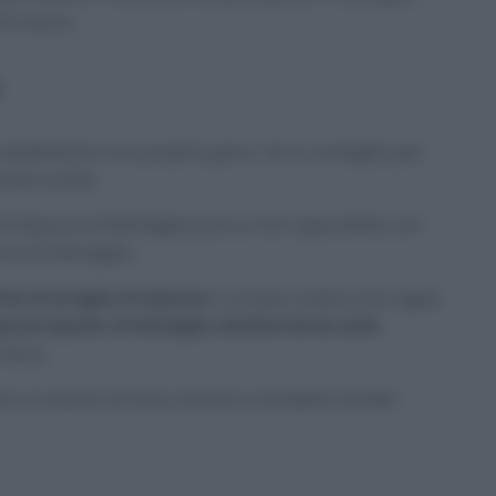
 di nuovo.
 ossidazione non proprio gravi. Ve lo consiglio per
rle lucide.
 di Sapone di Marsiglia puro e non saponette con
ne di Marsiglia.
ai di scaglie di sapone
in acqua calda e far agire
pone liquido di Marsiglia direttamente sulla
 mano.
 un panno di lana, servirà a renderle lucide!