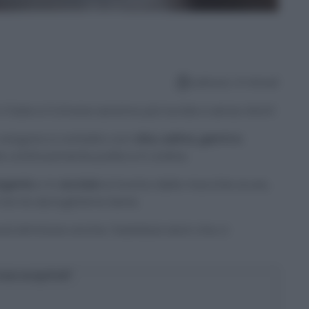
Lettura: 4 minuti
il Sale e il Limone saranno più lucide e senza Aloni!
 vengono a contatto con
cibo, saliva, germi e
le continuamente pulite e in ordine.
rgento
o in
acciaio
si trovino delle macchie scure,
e non le asciughiamo bene.
ed eliminare anche i fastidiosi aloni che ci
osa scoprirai?