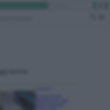
Cerca
ruppo Facebook
ggi anche
Come fare
Il trucco per
mantenere i teli
mare morbidi
dopo ogni