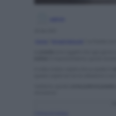
admin
28 Set 2021
Home
/
Rimedi Naturali
/
Le Posate con 
Le
posate
sono oggetti che ogni giorno
batteri
. È importantissimo, quindi, tener
A volte, inoltre, capita che su quelle in
a
questo capita se non le utilizziamo o s
Vediamo, quindi,
come pulire le posate
ritroviamo!
C
1
Prima di iniziare