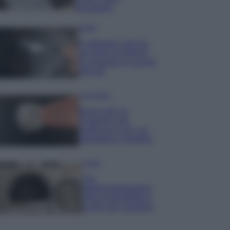
lavaggio
Pulizie
Il metodo che fa
tornare brillanti
le posate in pochi
minuti
Come fare
Bracciali in
argento più
luminosi con un
semplice rimedio
Pulizie
Tre
elettrodomestici
che andrebbero
puliti più spesso