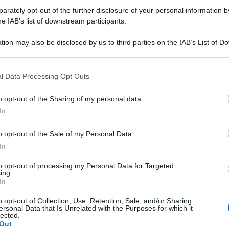
o
, riempite d’acqua e mettete sul fuoco.
rately opt-out of the further disclosure of your personal information by
he IAB’s list of downstream participants.
ione, aspettate qualche minuto e poi spegnete il
tion may also be disclosed by us to third parties on the IAB’s List of 
ndete le posate e asciugatele per bene con un
 that may further disclose it to other third parties.
 that this website/app uses one or more Google services and may gath
l Data Processing Opt Outs
 pulite, è necessario avere anche
il posto in cui le
including but not limited to your visit or usage behaviour. You may click 
osate, o semplici contenitori cilindrici, l’importante
 to Google and its third-party tags to use your data for below specifi
o opt-out of the Sharing of my personal data.
ogle consent section.
In
o opt-out of the Sale of my Personal Data.
In
n acciaio
, una tipologia diffusa nella cucina di tutti
to opt-out of processing my Personal Data for Targeted
ing.
i nei nostri cassetti!
In
he in lavastoviglie, tuttavia col tempo si possono
o opt-out of Collection, Use, Retention, Sale, and/or Sharing
ersonal Data that Is Unrelated with the Purposes for which it
lected.
Out