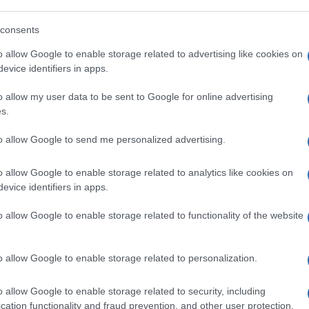
ne
consents
o allow Google to enable storage related to advertising like cookies on
vostro in caso di posate macchiate, perché il
evice identifiers in apps.
limone darà la lucentezza di un tempo.
o allow my user data to be sent to Google for online advertising
qua molto calda
e versare al suo interno
due
s.
di succo di limone
.
to allow Google to send me personalized advertising.
per circa un’ora, dopo ponetele su un panno e
avranno aloni e saranno lucenti!
o allow Google to enable storage related to analytics like cookies on
evice identifiers in apps.
o allow Google to enable storage related to functionality of the website
onato e limone è senza dubbio
l’aceto
. Abbiamo già
o allow Google to enable storage related to personalization.
indicato per
pulire le superfici in acciaio
, come il
o allow Google to enable storage related to security, including
cation functionality and fraud prevention, and other user protection.