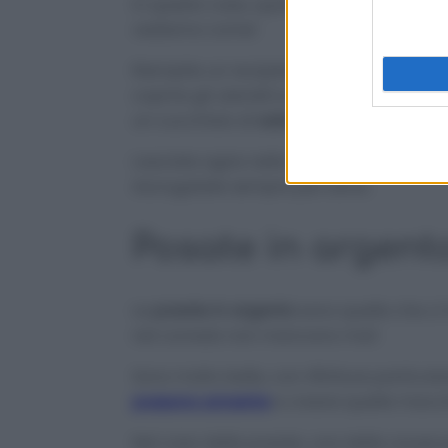
In questo caso, quindi donerà brillantez
vediamo come!
Riempite un recipiente tanto grande da
coprire gli utensili e aggiungete
mezzo b
un cucchiaio di
sale fino
.
Lasciate agire nella soluzione per un’o
Asciugatele sempre per bene.
Posate in argent
Le
posate in argento
sono quelle che ci
nel corredo non mancano mai!
Sono molto belle, con rifiniture particol
possono annerire
e creare quelle macchi
Nel caso delle posate, una delle cause pu