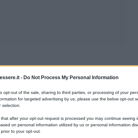
à precedentemente lavate, bisogna di tanto in
ssere.it -
Do Not Process My Personal Information
ralizzare in definitiva i batteri e i germi
che vi si
to opt-out of the sale, sharing to third parties, or processing of your per
formation for targeted advertising by us, please use the below opt-out s
attutto quando andiamo, ad esempio, in una casa
 selection.
ancora più profonda e un’attenzione agli utensili
 importante da tenere in considerazione sono le
 that after your opt-out request is processed you may continue seeing i
ased on personal information utilized by us or personal information dis
 prior to your opt-out.
 aggiungete
due cucchiai di scaglie di Sapone di