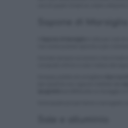
uno di questi rimedi se volete utilizzarle
Sapone di Marsiglia
Il
Sapone di Marsiglia
è utile per casi di
non avere posate opache e per mantene
Dovrete sempre accertarvi che si tratti
composti chimici e solo l’odore del sapo
Dunque, potete sia sciogliere
due cucchi
per qualche ora, oppure mettete del
sa
spugnetta
ed effettuate un lavaggio a
Sciacquate poi per bene e asciugate con
Sale e alluminio