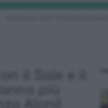
Rimedi naturali
Pulizie
Fai da te
Giardino
Video
G
Le
n il Sale e il
anno più
nza Aloni!